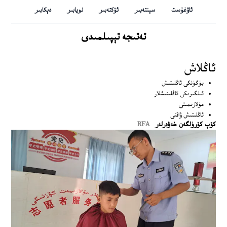
ئاۋغۇست
سېنتەبىر
ئۆكتەبىر
نويابىر
دېكابىر
تەتىجە تېپىلمىدى
ئاڭلاش
بۈگۈنكى ئاڭلىتىش
ئىلگىرىكى ئاڭلىتىشلار
مۇلازىمىتى
ئاڭلىتىش ۋاقتى
كۆپ كۆرۈلگەن خەۋەرلەر
RFA