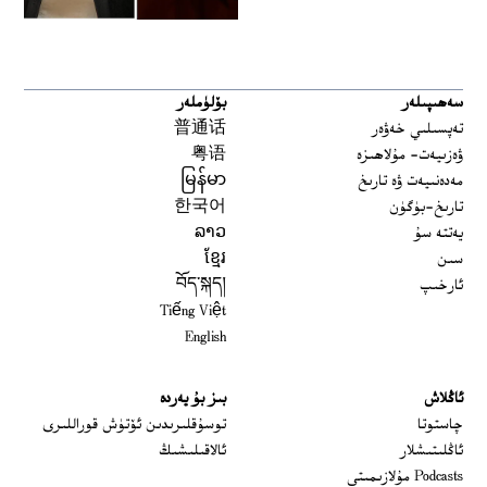
سەھىپىلەر
بۆلۈملەر
تەپسىلىي خەۋەر
普通话
ۋەزىيەت- مۇلاھىزە
粤语
مەدەنىيەت ۋە تارىخ
မြန်မာ
تارىخ-بۈگۈن
한국어
يەتتە سۇ
ລາວ
سىن
ខ្មែរ
ئارخىپ
བོད་སྐད།
Tiếng Việt
English
ئاڭلاش
بىز بۇ يەردە
 window
چاستوتا
توسۇقلىرىدىن ئۆتۈش قوراللىرى
ئاڭلىتىشلار
ئالاقىلىشىڭ
Podcasts مۇلازىمىتى