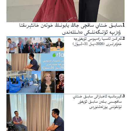
1
.
سابىق خىتاي ساقچى جاڭ يابونىڭ خوتەن خانئېرىقتا
ۋەزىپە ئۆتىگەنلىكى دەلىللەندى
2
.
ئەركىن ئاسىيا رادىيوسى ئۇيغۇرچە
خەۋەرلىرى (2026-يىل 31-ئىيۇل)
3
.
گېرمانىيە ئاخباراتى سابىق خىتاي
ساقچىسى بىلەن سابىق ئۇيغۇر
تۇتقۇننى يۈزلەشتۈردى