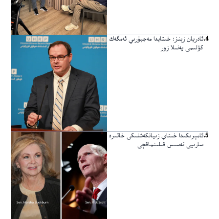
4
.
ئادريان زېنز: خىتايدا مەجبۇرىي ئەمگەك
كۆلىمى يەنىلا زور
5
.
ئامېرىكىدا خىتاي زىيانكەشلىكى خاتىرە
سارىيى تەسىس قىلىنماقچى