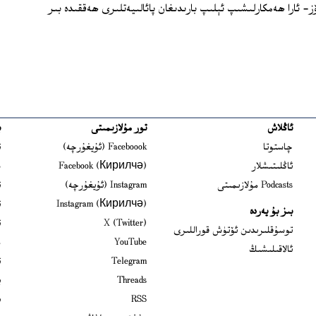
- ئارا ھەمكارلىشىپ ئېلىپ بارىدىغان پائالىيەتلىرى ھەققىدە بىر
ئاڭلاش
تور مۇلازىمىتى
ب
ns in new window
چاستوتا
Faceboook (ئۇيغۇرچە)
ئ
s in new window
ئاڭلىتىشلار
Facebook (Кирилчә)
ش
ens in new window
Podcasts مۇلازىمىتى
Instagram (ئۇيغۇرچە)
ئ
 in new window
Instagram (Кирилчә)
ئ
بىز بۇ يەردە
Opens in new window
X (Twitter)
ئ
Opens in new window
توسۇقلىرىدىن ئۆتۈش قوراللىرى
Opens in new window
YouTube
م
ئالاقىلىشىڭ
Opens in new window
Telegram
ئ
Opens in new window
Threads
ي
RSS
ب