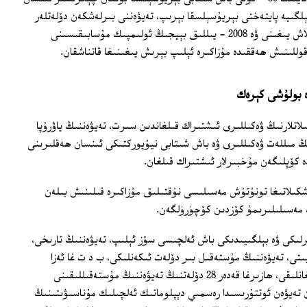
لگىيە پايتەختى بېريۇسېلسقا بېرىپ، تەيۋەننى بىرلەشكەن دۆلەتلەر
تەشكىلاتىغا ئەزا قىلىش ھەرىكىتىنى باشلاش يىغىنى ۋە 2008 - يىللىق بېيجىڭ ئولىمپىك مۇسابىقىسىنى
لىنىش ھەققىدە مۇزاكىرە ئېلىپ بېرىش يىغىنىغا قاتناشقان.
ە بولۇشى كېرەك
اتلارنىڭ ۋەكىللىرى ئىشتىراك قىلغاندىن سىرت، تەيۋەننىڭ ياۋرۇپا
نىڭ مىللەت ۋەكىللىرى ۋە باش شىتابى نيۇيوركتىكى ئىنسان ھەقلىرىنى
 كۆپلىگەن مۇخبىرلار ئىشتىراك قىلغان.
ەشكىلاتىغا تونۇتۇش مەسىلىسى نۇقتىلىق مۇزاكىرە قىلىنىش بىلەن
ت مەسىلىلىرىمۇ كۆزدىن كۆچۈرۈلگەن.
بىرلىكى ۋە بېلگىيىدىكى باش ئەلچىسى سۆز ئېلىپ، تەيۋەننىڭ تارىخى،
ىتى، تەيۋەننىڭ مۇستەقىل بىر دۆلەت ئىكەنلىكى، ب د ت غا ئەزا
بولۇش شەرتىگە تامامەن ئۇيغۇن كېلىدىغانلىقى، ھازىرغا قەدەر 28 دۆلەتنىڭ تەيۋەننىڭ مۇستەقىللىقىنى
ەن تەيۋەن ئوتتۇرىسىدا رەسمىي دېپلوماتىك ئەلچىلىك مۇناسىۋىتىنىڭ