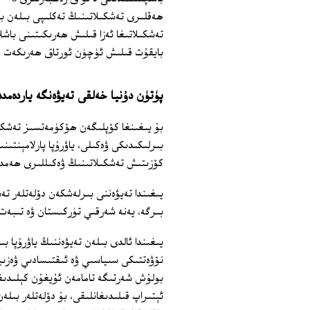
ھەقلىرى تەشكىلاتىنىڭ تەكلىپى بىلەن بې
بايقۇت قىلىش ئۈچۈن ئورتاق ھەرىكەت قول
پۈتۈن دۇنيا خەلقى تەيۋەنگە ياردەمد
بۇ يىغىنغا كۆپلىگەن ھۆكۈمەتسىز تەشكىل
بىرلىكىدىكى ۋەكىلى، ياۋرۇپا پارلامېنتى
كۆزىتىش تەشكىلاتىنىڭ ۋەكىللىرى ھەمدە
يىغىندا تەيۋەننى بىرلەشكەن دۆلەتلەر ت
بىرگە، يەنە شەرقىي تۈركىستان ۋە تىبە
يىغىندا ئالدى بىلەن تەيۋەننىڭ ياۋرۇپا 
نۆۋەتتىكى سىياسىي ۋە ئىقتىسادىي ۋەزىي
ئېتىراپ قىلىدىغانلىقى، بۇ دۆلەتلەر بىل