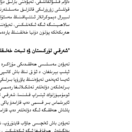
داۋام قىلىۋاتقانلىقى، تەيۋەننى بارلىق دۆ
قوللىشى زۆرۈرلىكى قاتارلىق مەسىلىلەر
لىبېرال دېموكراتلار ئىتتىپاقىنىڭ مەسئۇ
سالاھىيىتىگە ئىگە ئىكەنلىكىنى، تەيۋەنن
ھەرىكەتكە پۈتۈن دۇنيا خەلقىنىڭ ياردە
"شەرقىي تۈركىستان ۋە تىبەت خەلىقل
تەيۋەن مەسىلىسى ھەققىدىكى مۇزاكىرە ۋە
ئېلىپ بېرىلغان. د ئۇ ق نىڭ باش كاتىپى
ئەيسا ئەپەندى تەيۋەننىڭ ياۋرۇپا بىرلى
بىرلەشكەن دۆلەتلەر تەشكىلاتىغا رەسمىي
ئومۇميۈزلۈك ئېتىراپ قىلىنسا، شەرقىي 
ئايرىلماس بىر قىسمى دەپ قارامدۇ ياكى
ياشاش ھەققىگە ئىگە دۆلەتلەر دەپ قارام
تەيۋەن باش ئەلچىسى جاۋاب قايتۇرۇپ، ش
بەلگىلەش ھوقۇقىغا ئىگە ئىكەنلىكىنى، ب