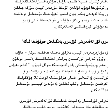
لەتلەر ئېتىراپ قىلىپلا قالماي، بارلىق ھۆكۈمەتسىز تەشكىلاتلارنىڭ
نى ئوتتۇرىغا قويۇپ ئۆتكەن. ئۇنىڭ سۆزىدىن كېيىن سۆزگە چىققان
لى بوكا ئەپەندى پىكىر بايان قىلىپ، تەيۋەننىڭ مۇستەقىل دۆلەتلىك
ىڭ ب د ت غا رەسمىي ئەزا بولۇشىنى قوللايدىغانلىقىنى ۋە بۇ
مدە بولۇشى كېرەكلىكىنى ئەسكەرتكەن.
ىرى ئۆز تەقدىرىنى ئۆزلىرى بەلگىلەش ھوقۇقىغا ئىگە"
 مۇنازىرىلەردىن كېيىن، مەزكۇر مەسىلە ھەققىدە سوئال - جاۋاب
، ياۋرۇپا شەرقىي تۈركىستان بىرلىكى تەشكىلاتىنىڭ رەئىسى دولقۇن
كى ھەم بېريۇسېلسدىكى باش ئەلچىسىگە سوئال قويۇپ: " ئەگەر تەيۋەن
 ئەزا بولۇپ كىرسە ۋە كېلەچەكتە مۇستەقىل بىر دۆلەت بولۇپ
تۈركىستان ۋە تىبەتنى خىتاي ھۆكۈمىتىگە ئوخشاشلا جۇڭگونىڭ
 ئەزەلدىن مۇستەقىل ياشاپ كەلگەن ۋە بۇندىن كېيىنمۇ مۇستەقىل
دۇ؟" دېگەن.
ەرقىي تۈركىستان ۋە تىبەت خەلقىنىڭ ئۆز تەقدىرىنى ئۆزلىرى
ۇ مىللەتلەرنىڭ مۇستەقىل كەلگۈسى يولىدا ئېلىپ بېرىۋاتقان