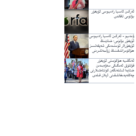
ئەركىن ئاسىيا رادىيوسى ئۇيغۇر
بۆلۈمى تاقالدى
ۋىدىيو – ئەركىن ئاسىيا رادىيوسى
ئۇيغۇر بۆلۈمى: خىتاينىڭ
ئۇيغۇرلار ئۈستىدىكى شەپقەتسىز
ھۆكۈمرانلىقىنىڭ زۇلمەتلىرىنى
يېرىپ ئۆتكۈچى نۇر
ئەنگلىيە ھۆكۈمىتى ئۇيغۇر
قۇللۇق ئەمگىكى سەۋەبىدىن
خىتايدا ئىشلەنگەن كۈنتاختىلارنى
چەكلەيدىغانلىقىنى ئېلان قىلدى