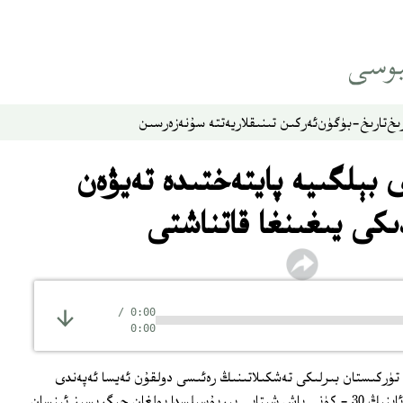
ىخ
تارىخ-بۈگۈن
ئەركىن تىنىقلار
يەتتە سۇ
نەزەر
سىن
 بېلگىيە پايتەختىدە تەيۋەن
كى يىغىنغا قاتناشتى
/
0:00
0:00
 تۈركىستان بىرلىكى تەشكىلاتىنىڭ رەئىسى دولقۇن ئەيسا ئەپەندى
باشچىلىقىدىكى د ئۇ ق رەھبەرلىرى 8 - ئاينىڭ 30 - كۈنى باش شىتابى بېريۇسېلسدا بولغان چېگرىسىز ئىنسان