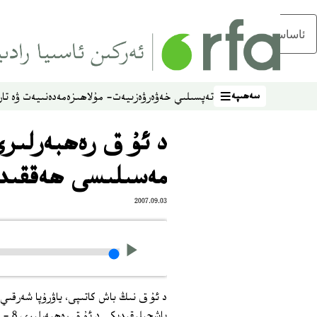
ئاساسلىق مەزمۇنغا ئاتلاڭ
سەھىپە
تەپسىلىي خەۋەر
ۋەزىيەت- مۇلاھىزە
مەدەنىيەت ۋە تار
سەھىپە
د ئۇ ق رەھبەرلىرى
مەسىلىسى ھەققىدى
2007.09.03
د ئۇ ق نىڭ باش كاتىپى، ياۋرۇپا شەرقىي