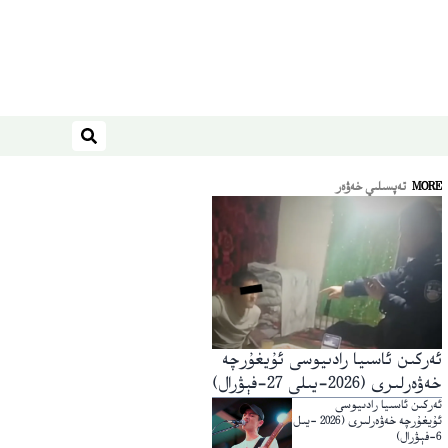
ئىزدەش
MORE
تەپسىلىي خەۋەر
ئەركىن ئاسىيا رادىيوسى ئۇيغۇرچە
خەۋەرلىرى (2026-يىلى 27-فېۋرال)
ئەركىن ئاسىيا رادىيوسى
ئۇيغۇرچە خەۋەرلىرى (2026 -يىل
6-فېۋرال)