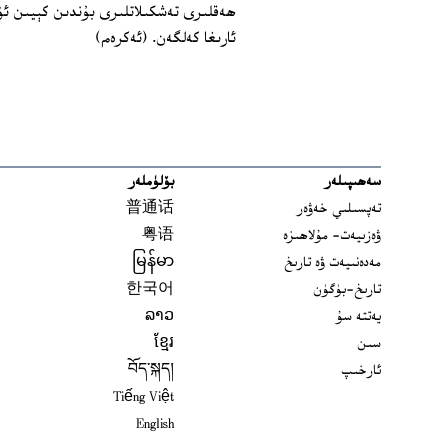
ھەقلىرى تەشكىلاتلىرى بۇندىن كېيىن ئۆز‏
ئارىغا كەلگەن. (ئەكرەم)
سەھىپىلەر
بۆلۈملەر
تەپسىلىي خەۋەر
普通话
ۋەزىيەت- مۇلاھىزە
粤语
مەدەنىيەت ۋە تارىخ
မြန်မာ
تارىخ-بۈگۈن
한국어
يەتتە سۇ
ລາວ
سىن
ខ្មែរ
ئارخىپ
བོད་སྐད།
Tiếng Việt
English