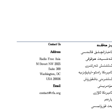
Contact Us
ىز ھەققىدە
Ope
اخباراتچىلىق قائىدىسى
Address
Open
ەخسىيەت ھوقۇقى
Radio Free Asia
2025 M Street NW
Op
ىشلىتىش شەرتلىرى
Suite 300
Opens
امېرىكا رادىئو-تېلېۋىزىيە
Washington, DC
ىشلىرىنى باشقۇرۇش
20036 USA
Opens in new window
ۇدىرىيىتى
Email
Opens in new window
امېرىكا ئاۋازى
contact@rfa.org
اردەم
ەت قۇرۇلمىسى