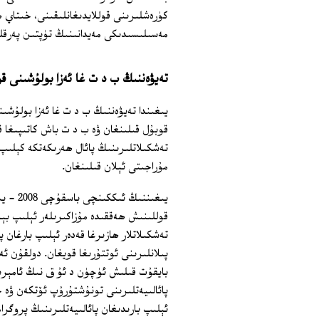
كۈرەشلىرىنى قوللايدىغانلىقىنى، خىتاي 
مەسىلىسىدىكى مەيدانىنىڭ تۈپتىن پەرقلى
تەيۋەننىڭ ب د ت غا ئەزا بولۇشىنى ق
يىغىندا تەيۋەننىڭ ب د ت غا ئەزا بولۇشى
قوبۇل قىلىنغان ۋە ب د ت باش كاتىپىغا 
تەشكىلاتلىرىنىڭ پائال ھەرىكەتكە كېلى
مۇراجىتى ئېلان قىلىنغان.
يىغىنن
قوللىنىش ھەققىدە مۇزاكىرىلەر ئېلىپ ب
تەشكىلاتلار ھازىرغا قەدەر ئېلىپ بارغان پ
بايقۇت قىلىش ئۈچۈن د ئۇ ق نىڭ ئامېرىكا،
پائالىيەتلىرىنى تونۇشتۇرۇپ ئۆتكەن ۋە 
ئېلىپ بارىدىغان پائالىيەتلىرىنىڭ پروگ