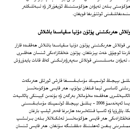
ھۆكۈمىتى بىلەن تەيۋەن ھۆكۈمىتىنىڭ ئۇيغۇرلار ۋە تىبەتلىكلەر
نىدىغانلىقىنى ئوتتۇرىغا قويغان.
وللاش ھەرىكىتىنى پۈتۈن دۇنيا مىقياسىدا باشلاش
نى قوللاش ھەرىكىتىنى پۈتۈن دۇنيا مىقياسىدا باشلاش ھەققىدە قارار
قارىتا ئوچۇق خەت يېزىلغان. پۈتۈن خەلقئارادىكى ئىنسان ھەقلىرى
پ، تەيۋەن مەسىلىسىنى قوللاش سەپەرۋەرلىكىنى كەڭ قانات يايدۇرۇش
ىڭ ئىككىنچى باسقۇچى 2008 - يىللىق بېيجىڭ ئولىمپىك مۇسابىقىسىغا قارشى ئورتاق ھەرىكەت
ېرىشنى ئاساسىي تېما قىلغان بولۇپ، ھەر قايسى ھۆكۈمەتسىز
ائالىيەتلىرى ھەققىدە مەلۇماتلار بەرگەن ۋە بۇندىن كېيىنكى پائالىيەت
پىلانلىرىنى ئوتتۇرىغا قويغان. دولقۇن ئەيسا ئەپەندىمۇ 2008 - يىللىق بېيجىڭ ئولىمپىك مۇسابىقىسىنى
 ياۋرۇپا ۋە ئاسىيا قىتئەلىرىدە ھازىرغا قەدەر ئېلىپ بارغان
خەلقئارادىكى ھەر قايسى ھۆكۈمەتسىز تەشكىلاتلار بىلەن بىرلىشىپ
راممىلىرىنى يىغىن ئەھلىنىڭ دىققىتىگە سۇنغان. ھەر قايسى ئىنسان