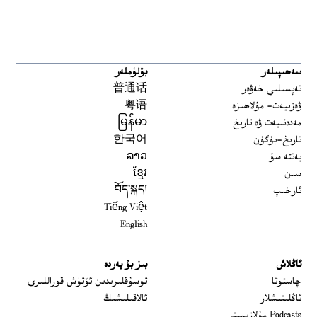
سەھىپىلەر
بۆلۈملەر
تەپسىلىي خەۋەر
普通话
ۋەزىيەت- مۇلاھىزە
粤语
مەدەنىيەت ۋە تارىخ
မြန်မာ
تارىخ-بۈگۈن
한국어
يەتتە سۇ
ລາວ
سىن
ខ្មែរ
ئارخىپ
བོད་སྐད།
Tiếng Việt
English
ئاڭلاش
بىز بۇ يەردە
 window
چاستوتا
توسۇقلىرىدىن ئۆتۈش قوراللىرى
ئاڭلىتىشلار
ئالاقىلىشىڭ
Podcasts مۇلازىمىتى