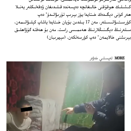
كىشىلىك ھوقۇقنى خالىغانچە دەپسەندە قىلىدىغان ۋەقەلىكلەر يەنىلا
ھەر كۈنى دېگىدەك خىتايدا يۈز بېرىپ تۇرىۋاتىدۇ' دەپ
كۆرسىتىۋاتىسىلەر. مەن 17 يىلدىن بۇيان خىتايدا ياشاپ كېلىۋاتىمەن،
سىلەرنىڭ دېگىنىڭلارنىڭ ھەممىسى راست. مەن بۇ ھەقتە گۇۋاھلىق
بېرىشنى خالايمەن" دەپ كۆرسەتكەن. (مېھرىبان)
MORE
تەپسىلىي خەۋەر