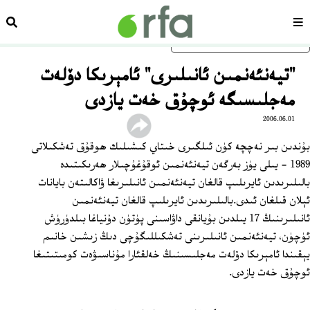
سەھىپە
ئىزد
ئاساسلىق مەزمۇنغا ئاتلاڭ
"تيەنئەنمىن ئانىلىرى" ئامېرىكا دۆلەت
مەجلىسىگە ئوچۇق خەت يازدى
2006.06.01
بۇندىن بىر نەچچە كۈن ئىلگىرى خىتاي كىشىلىك ھوقۇق تەشكىلاتى
1989 ‏- يىلى يۈز بەرگەن تيەنئەنمىن ئوقۇغۇچىلار ھەرىكىتىدە
بالىلىرىدىن ئايرىلىپ قالغان تيەنئەنمىن ئانىلىرىغا ۋاكالىتەن بايانات
ئېلان قىلغان ئىدى.بالىلىرىدىن ئايرىلىپ قالغان تيەنئەنمىن
ئانىلىرىنىڭ 17 يىلدىن بۇيانقى داۋاسىنى پۈتۈن دۇنياغا بىلدۈرۈش
ئۈچۈن، تيەنئەنمىن ئانىلىرىنى تەشكىللىگۇچى دىڭ زىشىن خانىم
يېقىندا ئامېرىكا دۆلەت مەجلىسىنىڭ خەلقئارا مۇناسىۋەت كومىتىتىغا
ئوچۇق خەت يازدى.