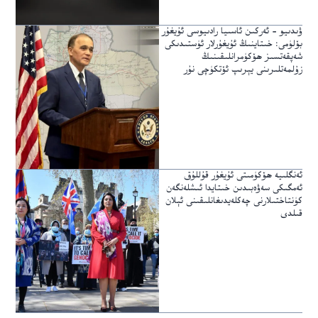
ۋىدىيو – ئەركىن ئاسىيا رادىيوسى ئۇيغۇر
بۆلۈمى: خىتاينىڭ ئۇيغۇرلار ئۈستىدىكى
شەپقەتسىز ھۆكۈمرانلىقىنىڭ
زۇلمەتلىرىنى يېرىپ ئۆتكۈچى نۇر
ئەنگلىيە ھۆكۈمىتى ئۇيغۇر قۇللۇق
ئەمگىكى سەۋەبىدىن خىتايدا ئىشلەنگەن
كۈنتاختىلارنى چەكلەيدىغانلىقىنى ئېلان
قىلدى