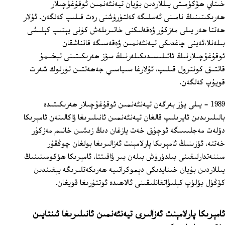
خىتاي ھۆكۈمىتى يىللاردىن بۇيان تيەنئەنمىن ئوقۇغۇچىلار
ھەرىكىتىنىڭ نامىنى ئەسلىگە كەلتۈرۈشنى رەت قىلىپ كەلگەن. ئۇلار
ھەتتا ھەر يىلى مەزكۇر ۋەقەلىكنى خاتىرىلەش كۈنى يېتىپ كېلىشى
بىلەنلا،ئەينى چاغدىكى تيەنئەنمىن ۋەقەسىگە قاتناشقان
ئوقۇغۇچىلارنىڭ ئائىلىسىدىكىلەرنىڭ سۆز ھەرىكىتىنى تېخىمۇ
قاتتىق كونترول قىلىپ، ئۇلارغا سىياسىي جەھەتتىن تۈرلۈك شەرت
قويۇپ كەلگەن.
1989 ‏- يىلى يۈز بەرگەن تيەنئەنمىن ئوقۇغۇچىلار ھەرىكىتىدە
بالىلىرىدىن ئايرىلىپ قالغان تيەنئەنمىن ئانىلىرىغا ۋاكالىتەن ئامېرىكا
دۆلەت مەجلىسىگە ئوچۇق خەت يازغان دىڭ زىشىن خانىم مەزكۇر
خەتتە، ئۆزىنىڭ ئامېرىكا پارلامېنت ئەزالىرىغا بولغان چوڭقۇر
مىننەتدارلىقىنى بىلدۈرۈش بىلەن بىر ۋاقىتتا، ئامېرىكا ھۆكۈمىتىنىڭ
يىللاردىن بۇيان خىتايدىكى دېموكراتىيە ھەرىكەتلىرىگە يېقىندىن
كۆڭۈل بۆلۈپ كېلىۋاتقانلىقىنى ئالاھىدە ئوتتۇرىغا قويغان.
ئامېرىكا پارلامېنت ئەزالىرى تيەنئەنمىن ئانىلىرىغا ئىنتايىن