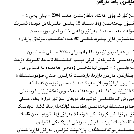
يۇقىرى باھا بەرگەن
مەزكۇر ئوچۇق خەتتە، دىڭ زىشىن خانىم 2004 - يىلى يەنى 4 ‏-
ئىيۇن تيەنئەنمىن ۋەقەسىنىڭ 15 يىللىق خاتىرىلەش كۈنىدە ئامېرىكا
دۆلەت مەجلىسىنىڭ مەزكۇر ۋەقەنى خاتىرىلەش يۈزىسىدىن
مەخسۇس قارار چىقارغانلىقىنى ئالاھىدە تەكىتلەپ، مۇنداق يازغان:
"بىز ھەرگىزمۇ ئۇنتۇپ قالمايمىزكى، 2004 - يىلى 4 ‏- ئىيۇن
ۋەقەسىنى خاتىرىلەش كۈنى يېتىپ كېلىشنىڭ ئالدىدا، ئامېرىكا دۆلەت
مەجلىسى 4 ‏- ئىيۇن تيەنئەنمىن ۋەقەسى ھەققىدە مەخسۇس قارار
چىقارغان. مەزكۇر قاراردا، پارلامېنت ئەزالىرى خىتاي ھۆكۈمىتىنىڭ 4
‏- ئىيۇن ئوقۇغۇچىلار ھەرىكىتىنىڭ نامىنى تېزدىن ئەسلىگە
كەلتۈرۈشنى تەكىتلەپ بۇ ھەقتە مەخسۇس تەكشۈرۈش كومىتىتى
قۇرۇش كېرەكلىكىنى ئوتتۇرىغا قويغان. مەزكۇر قاراردا يەنە، خىتاي
ھۆكۈمىتىنىڭ تيەنئەنمىن ۋەقەسىدە ئۆلگەنلەرنىڭ ئائىلە تەۋەسىگە
تۆلەم تۆلىشى كېرەكلىكى شۇنداقلا مەزكۇر ۋەقە تۈپەيلىدىن قاماقتا
ياتقانلارنىڭ تېزدىن قويۇپ بېرىشى كېرەكلىكى قاتارلىق
مەسىلىلەرمۇ تەكىتلەنگەن. پارلامېنت ئەزالىرى مەزكۇر قاراردا خىتاي