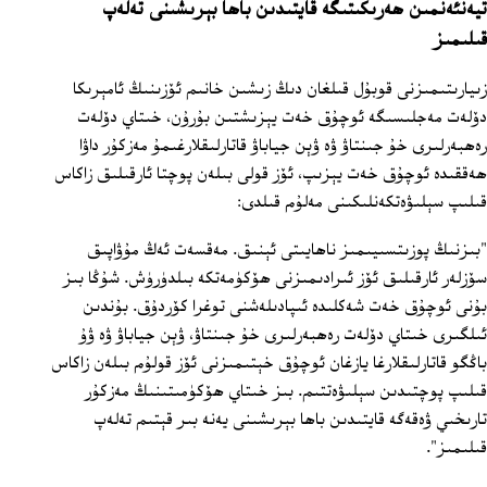
تيەنئەنمىن ھەرىكىتىگە قايتىدىن باھا بېرىشىنى تەلەپ
قىلىمىز
زىيارىتىمىزنى قوبۇل قىلغان دىڭ زىشىن خانىم ئۆزىنىڭ ئامېرىكا
دۆلەت مەجلىسىگە ئوچۇق خەت يېزىشتىن بۇرۇن، خىتاي دۆلەت
رەھبەرلىرى خۇ جىنتاۋ ۋە ۋېن جياباۋ قاتارلىقلارغىمۇ مەزكۇر داۋا
ھەققىدە ئوچۇق خەت يېزىپ، ئۆز قولى بىلەن پوچتا ئارقىلىق زاكاس
قىلىپ سېلىۋەتكەنلىكىنى مەلۇم قىلدى:
"بىزنىڭ پوزىتسىيىمىز ناھايىتى ئېنىق. مەقسەت ئەڭ مۇۋاپىق
سۆزلەر ئارقىلىق ئۆز ئىرادىمىزنى ھۆكۈمەتكە بىلدۈرۈش. شۇڭا بىز
بۇنى ئوچۇق خەت شەكلىدە ئىپادىلەشنى توغرا كۆردۇق. بۇندىن
ئىلگىرى خىتاي دۆلەت رەھبەرلىرى خۇ جىنتاۋ، ۋېن جياباۋ ۋە ۋۇ
باڭگو قاتارلىقلارغا يازغان ئوچۇق خېتىمىزنى ئۆز قولۇم بىلەن زاكاس
قىلىپ پوچتىدىن سېلىۋەتتىم. بىز خىتاي ھۆكۈمىتىنىڭ مەزكۇر
تارىخىي ۋەقەگە قايتىدىن باھا بېرىشىنى يەنە بىر قېتىم تەلەپ
قىلىمىز".