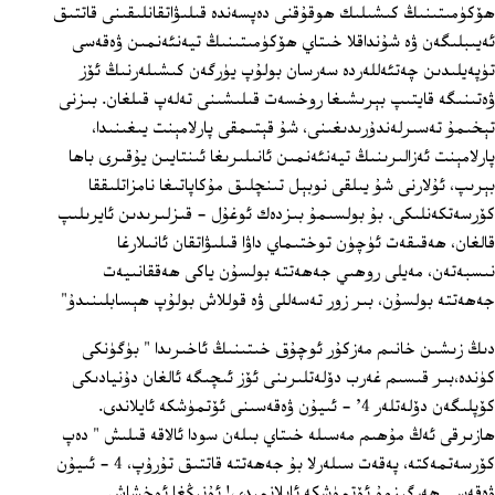
ھۆكۈمىتىنىڭ كىشىلىك ھوقۇقنى دەپسەندە قىلىۋاتقانلىقىنى قاتتىق
ئەيىبلىگەن ۋە شۇنداقلا خىتاي ھۆكۈمىتىنىڭ تيەنئەنمىن ۋەقەسى
تۈپەيلىدىن چەتئەللەردە سەرسان بولۇپ يۈرگەن كىشىلەرنىڭ ئۆز
ۋەتىنىگە قايتىپ بېرىشىغا روخسەت قىلىشىنى تەلەپ قىلغان. بىزنى
تېخىمۇ تەسىرلەندۇرىدىغىنى، شۇ قېتىمقى پارلامېنت يىغىنىدا،
پارلامېنت ئەزالىرىنىڭ تيەنئەنمىن ئانىلىرىغا ئىنتايىن يۇقىرى باھا
بېرىپ، ئۇلارنى شۇ يىلقى نوبېل تىنچلىق مۇكاپاتىغا نامزاتلىققا
كۆرسەتكەنلىكى. بۇ بولسىمۇ بىزدەك ئوغۇل - قىزلىرىدىن ئايرىلىپ
قالغان، ھەقىقەت ئۈچۈن توختىماي داۋا قىلىۋاتقان ئانىلارغا
نىسبەتەن، مەيلى روھىي جەھەتتە بولسۇن ياكى ھەققانىيەت
جەھەتتە بولسۇن، بىر زور تەسەللى ۋە قوللاش بولۇپ ھېسابلىنىدۇ"
دىڭ زىشىن خانىم مەزكۇر ئوچۇق خىتىنىڭ ئاخىرىدا " بۈگۈنكى
كۈندە،بىر قىسىم غەرب دۆلەتلىرىنى ئۆز ئىچىگە ئالغان دۇنيادىكى
كۆپلىگەن دۆلەتلەر 4' ‏- ئىيۇن ۋەقەسىنى ئۆتمۈشكە ئايلاندى.
ھازىرقى ئەڭ مۇھىم مەسىلە خىتاي بىلەن سودا ئالاقە قىلىش " دەپ
كۆرسەتمەكتە، پەقەت سىلەرلا بۇ جەھەتتە قاتتىق تۇرۇپ، 4 ‏- ئىيۇن
ۋەقەسى ھەرگىزمۇ ئۆتمۈشكە ئايلانمىدى! ئۇنىڭغا ئوخشاش