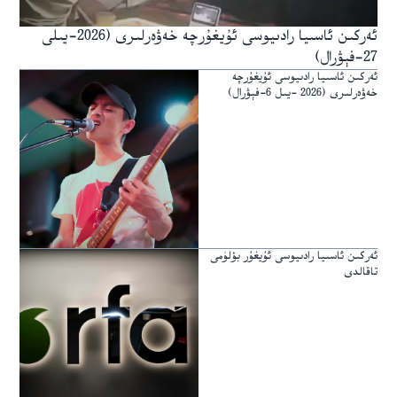
ئەركىن ئاسىيا رادىيوسى ئۇيغۇرچە خەۋەرلىرى (2026-يىلى
27-فېۋرال)
ئەركىن ئاسىيا رادىيوسى ئۇيغۇرچە
خەۋەرلىرى (2026 -يىل 6-فېۋرال)
ئەركىن ئاسىيا رادىيوسى ئۇيغۇر بۆلۈمى
تاقالدى