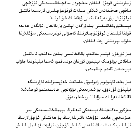
زىيارىتىنى قوبۇل قىلغان جەنچۈەن ساقچىخانىسىدىكى نۆۋەتچى
ساقچى ھەقىقەتەن ئىككى مىللەت ئوقۇغۇچىلىرى ئارىسىدا قاتتىق
توقۇنۇش يۈز بەرگەنلىكىنى ۋەقەنىڭ شۇ كۈنىلا
بېسىقتۇرۇلغانلىقىنى بىلدۈرگەن، لېكىن يارىلانغان، ئۆلگەن ھەمدە
قولغا ئېلىنغان ئوقۇغۇچىلارنىڭ ئەھۋالى توغرىسىدىكى سۇئاللارغا
جاۋاب بېرىشنى رەت قىلغان.
بىز نۇرغۇن قېتىم مەكتەپ ياتاقخانىسى بىلەن مەكتەپ ئامانلىق
ساقلاش بۆلۈمىگە تېلېفۇن ئۇرغان بولساقمۇ، ئەمما تېلېفونغا جاۋاب
بېرىدىغان ئادەم چىقمىدى.
بىز يەنە، ئاپتونوم رايونلۇق جامائەت خەۋپسىزلىك نازارىتىگە
تېلېفۇن ئۇردۇق. بۇ ئىدارىدىكى نۆۋەتچى خادىمدىنمۇ ئوخشاشلا
قانائەتلىنەرلىك جاۋابقا ئېرىشەلمىدۇق.
مەزكۈر مەكتەپنىڭ يېنىدىكى تيەنلوڭ مېھمانخانىسىدىكى بىر
خىزمەتچى خادىم، نۆۋەتتە دائىرىلەرنىڭ بۇ ھەقتىكى ئۇچۇرلارنىڭ
تارقىلىپ كېتىشىنىڭ ئالدىنى ئېلىش ئۈچۈن، نازارەت ۋە قامال قىلىش