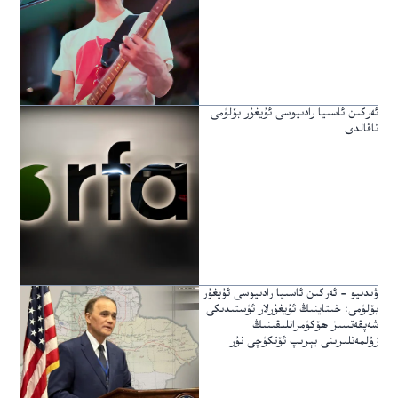
ئەركىن ئاسىيا رادىيوسى ئۇيغۇر بۆلۈمى
تاقالدى
ۋىدىيو – ئەركىن ئاسىيا رادىيوسى ئۇيغۇر
بۆلۈمى: خىتاينىڭ ئۇيغۇرلار ئۈستىدىكى
شەپقەتسىز ھۆكۈمرانلىقىنىڭ
زۇلمەتلىرىنى يېرىپ ئۆتكۈچى نۇر