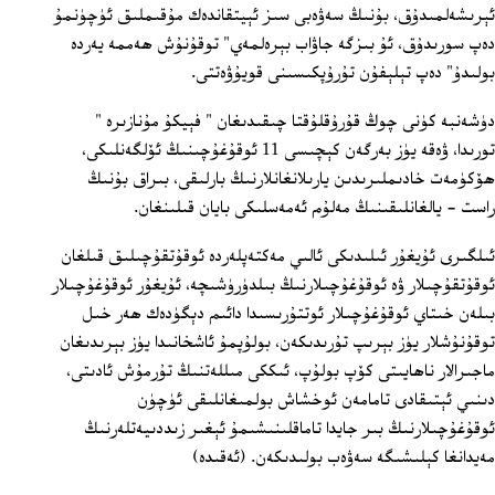
ئېرىشەلمىدۇق، بۇنىڭ سەۋەبى سىز ئېيتقاندەك مۇقىملىق ئۈچۈنمۇ
دەپ سورىدۇق، ئۇ بىزگە جاۋاب بېرەلمەي" توقۇنۇش ھەممە يەردە
بولىدۇ" دەپ تېلېفۇن تۇرۇپكىسىنى قويۇۋەتتى.
دۈشەنبە كۈنى چوڭ قۇرۇقلۇقتا چىقىدىغان " فېيكۇ مۇنازىرە "
تورىدا، ۋەقە يۈز بەرگەن كېچىسى 11 ئوقۇغۇچىنىڭ ئۆلگەنلىكى،
ھۆكۈمەت خادىملىرىدىن يارىلانغانلارنىڭ بارلىقى، بىراق بۇنىڭ
راست ‏- يالغانلىقىنىڭ مەلۇم ئەمەسلىكى بايان قىلىنغان.
ئىلگىرى ئۇيغۇر ئىلىدىكى ئالىي مەكتەپلەردە ئوقۇتقۇچىلىق قىلغان
ئوقۇتقۇچىلار ۋە ئوقۇغۇچىلارنىڭ بىلدۈرۈشىچە، ئۇيغۇر ئوقۇغۇچىلار
بىلەن خىتاي ئوقۇغۇچىلار ئوتتۇرىسىدا دائىم دېگۈدەك ھەر خىل
توقۇنۇشلار يۈز بېرىپ تۇرىدىكەن، بولۇپمۇ ئاشخانىدا يۈز بېرىدىغان
ماجىرالار ناھايىتى كۆپ بولۇپ، ئىككى مىللەتنىڭ تۇرمۇش ئادىتى،
دىنىي ئېتىقادى تامامەن ئوخشاش بولمىغانلىقى ئۈچۈن
ئوقۇغۇچىلارنىڭ بىر جايدا تاماقلىنىشىمۇ ئېغىر زىددىيەتلەرنىڭ
مەيدانغا كېلىشىگە سەۋەب بولىدىكەن. (ئەقىدە)