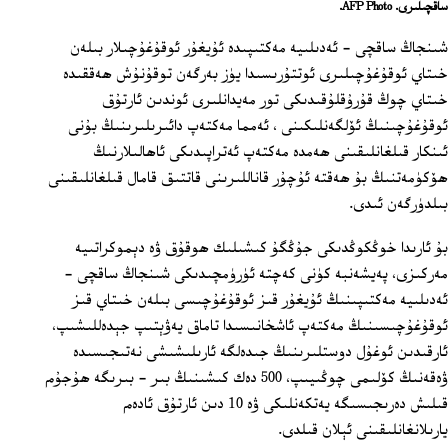
ساقچىلىرى. AFP Photo.
شىنجاڭ ساقچى ‏- ئەدىلىيە مەكتىپىدە ئۇيغۇر ئوقۇغۇچىلار بىلەن
خىتاي ئوقۇغۇچىلىرى ئوتتۇرىسىدا يۈز بەرگەن توقۇنۇش ھەققىدە
خىتاي چوڭ قۇرۇقلۇقىدىكى تور مەيدانلىرى ئوندىن ئارتۇق
ئوقۇغۇچىنىڭ ئۆلگەنلىكىنى ، ئەمما مەكتەپ دائىرىلىرىنىڭ بۇنى
ئىنكار قىلغانلىقىنى ھەمدە مەكتەپ ئەتراپىدىكى ئاھالىلارنىڭ
ھۆكۈمەتنىڭ بۇ ھەقتە ئۇچۇر قاناللىرىنى قاتتىق قامال قىلغانلىقىنى
بىلدۈرگەن ئىدى.
بۇ ئارىدا خوڭكوڭدىكى جۇڭگۇ كىشىلىك ھوقۇق ۋە دېموكراتىيە
مەركىزى، پەيشەنبە كۈنى كەچتە ئۈرۈمچىدىكى شىنجاڭ ساقچى -
ئەدىلىيە مەكتىپىنىڭ ئۇيغۇر قىز ئوقۇغۇچىسى بىلەن خىتاي قىز
ئوقۇغۇچىسىنىڭ مەكتەپ ئاشخانىسىدا تاماق يەۋېتىپ جېدەللىشىپ،
ئارقىدىن ئوغۇل دوستلىرىنىڭ جىدەلگە ئارىلىشىشى نەتىجىسىدە
ۋەقەنىڭ كۆلىمى چوڭىيىپ، 500 دەك كىشىنىڭ بىر - بىرىگە ھۇجۇم
قىلىش دەرىجىسىگە يەتكەنلىكى ۋە 10 دىن ئارتۇق ئادەم
يارىلانغانلىقىنى ئېلان قىلدى.