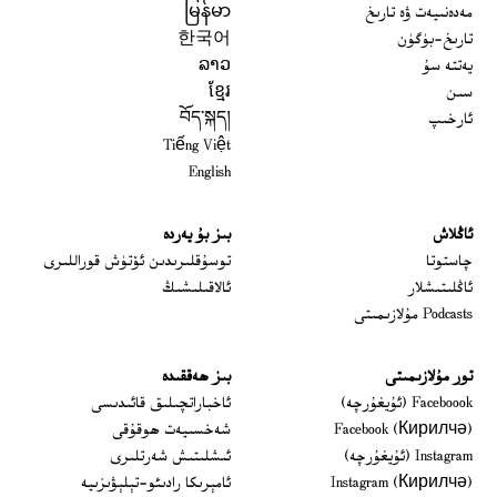
مەدەنىيەت ۋە تارىخ
မြန်မာ
تارىخ-بۈگۈن
한국어
يەتتە سۇ
ລາວ
سىن
ខ្មែរ
ئارخىپ
བོད་སྐད།
Tiếng Việt
English
ئاڭلاش
بىز بۇ يەردە
 window
چاستوتا
توسۇقلىرىدىن ئۆتۈش قوراللىرى
ئاڭلىتىشلار
ئالاقىلىشىڭ
Podcasts مۇلازىمىتى
تور مۇلازىمىتى
بىز ھەققىدە
Opens in new window
Faceboook (ئۇيغۇرچە)
ئاخباراتچىلىق قائىدىسى
Opens in new window
Facebook (Кирилчә)
شەخسىيەت ھوقۇقى
Opens in new window
Instagram (ئۇيغۇرچە)
ئىشلىتىش شەرتلىرى
Opens in new window
Instagram (Кирилчә)
ئامېرىكا رادىئو-تېلېۋىزىيە