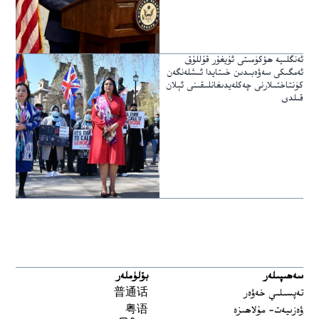
ئەنگلىيە ھۆكۈمىتى ئۇيغۇر قۇللۇق
ئەمگىكى سەۋەبىدىن خىتايدا ئىشلەنگەن
كۈنتاختىلارنى چەكلەيدىغانلىقىنى ئېلان
قىلدى
سەھىپىلەر
بۆلۈملەر
تەپسىلىي خەۋەر
普通话
ۋەزىيەت- مۇلاھىزە
粤语