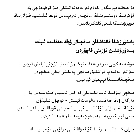
بۇ ھەقتە بېرىلگەن خەۋەرلەردە يەنە ئىككى قىز ئوقۇغۇچى ۋە
ئۇلارنىڭ دوستلىرىنىڭ ساقچىلار تەرىپىدىن قولغا ئېلىنىپ، قىزلارنىڭ
قويۇۋېتىلگەنلىكى ئاشكارىلاندى.
باستۇرۇشقا قاتناشقان ساقچىلار ۋەقە ھەققىدە ئىپادە
بىلدۈرۈشتىن ئۆزىنى قاچۇردى
دۈشەنبە كۈنى بىز بۇ ھەقتە تېخىمۇ ئېنىق ئۇچۇر ئېلىش ئۈچۈن،
مەزكۇر مەكتەپ قاراشلىق ساقچى پونكىتى يەنى جەنچۈەن
ساقچىخانىسىغا تېلېفۇن ئۇردۇق.
ساقچى بىزنىڭ ئامېرىكىدىكى ئەركىن ئاسىيا رادىئوسىدىن يۈز
بەرگەن ۋەقە ھەققىدە مەلۇمات ئېلىش - ئۈچۈن تېلېفۇن
ئۇرغانلىغىمىزنى ئۇققاندىن كېيىن ناھايىتى قوپاللىق بىلەن " سەن
مېنى تېرىكتۈرمە ، مەن ھېچنەرسە بىلمەيمەن" دېدى.
بىراق ئىستانسىمىزنىڭ گۇاڭدۇڭ تىلى بۆلۈمى مۇخبىرىنىڭ