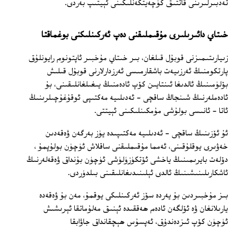
تەدبىرلىرىنى قاتتىق كۈچەيتكەنلىكىنى ئېيتىپ بەردى.
خىتاي دائىرىلىرى مۇقىملىقنى دەپ ئەركىنلىكنى بوغماقتا
زىيارىتىمىزنى قوبۇل قىلغان، بىر خىتاي مۇخبىر ئاپتونوم رايونلۇق
پارتكومنىڭ ئەرزىيەت باشقارمىسى ئەرزدارلارنى قوبۇل قىلىش
بۆلۈمىنىڭ ئالدىغا ئىنتايىن كۆپ ئادەمنىڭ يىغىلغانلىقىنى، بۇ
ئادەملەرنىڭ شىنجاڭ ساقچى - ئەدىلىيە مەكتىپى ئوقۇغۇچىلرىنىڭ
ئاتا ‏- ئانىسى بولۇشى مۇمكىنلىكىنى ئېيتتى.
ئۇ ئۆزىنىڭ ساقچى - ئەدىلىيە مەكتىپىدە يۈز بەرگەن ۋەقەدىن
خەۋىرى يوقلۇقىنى، ئەمما مۇقىملىقنى ساقلاش ئۈچۈن بولۇپمۇ ،
دۆلەت بايرىمىنىڭ ياخشى ئۆتكۈزۈلۈشى ئۈچۈن بۇنداق ۋەقەلەرنىڭ
ئاشكارىلىنىشىنىڭ ئالدى ئېلىنىدىغانلىقىنى بىلدۈردى.
بىز مۇخبىردىن بۇ يەردە سۆز ئەركىنلىكى يوقمۇ، مەن بۇ ۋەقەدە
يارىلانغان ۋە ئۆلگەن ئادەم ھەققىدە ئېنىق مەلۇماتقا ئېرىشىش
ئۈچۈن كۆپ ئىزدەندۇق، ئەپسۇس ھېچقانداق جاۋابقا