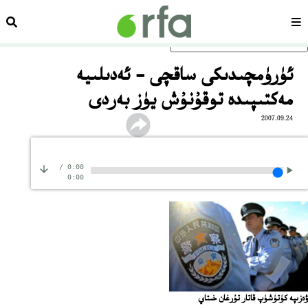
سەھىپە
ئىزد
ئاساسلىق مەزمۇنغا ئاتلاڭ
ئۈرۈمچىدىكى ساقچى - ئەدىلىيە
مەكتىپىدە توقۇنۇش يۈز بەردى
2007.09.24
/
0:00
0:00
ۋەزىپە كۈتۈشۈپ قاتار تۇرغان خىتاي