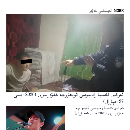
MORE
تەپسىلىي خەۋەر
ئەركىن ئاسىيا رادىيوسى ئۇيغۇرچە خەۋەرلىرى (2026-يىلى
27-فېۋرال)
ئەركىن ئاسىيا رادىيوسى ئۇيغۇرچە
خەۋەرلىرى (2026 -يىل 6-فېۋرال)