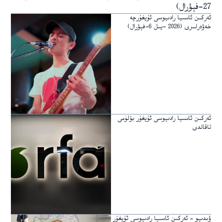
27-فېۋرال)
ئەركىن ئاسىيا رادىيوسى ئۇيغۇرچە
خەۋەرلىرى (2026 -يىل 6-فېۋرال)
ئەركىن ئاسىيا رادىيوسى ئۇيغۇر بۆلۈمى
تاقالدى
ۋىدىيو – ئەركىن ئاسىيا رادىيوسى ئۇيغۇر