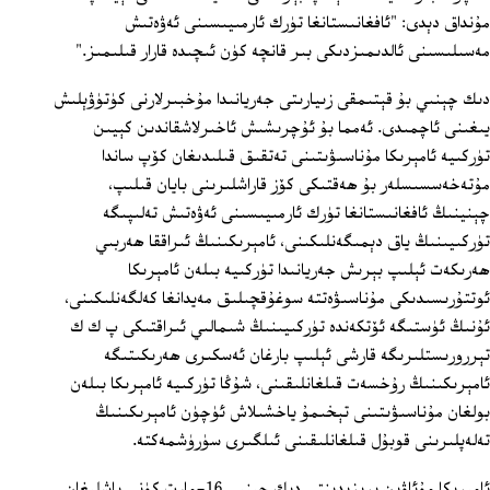
مۇنداق دېدى: "ئافغانىستانغا تۈرك ئارمىيىسىنى ئەۋەتىش
مەسىلىسىنى ئالدىمىزدىكى بىر قانچە كۈن ئىچىدە قارار قىلىمىز."
دىك چېنىي بۇ قېتىمقى زىيارىتى جەريانىدا مۇخبىرلارنى كۈتۈۋېلىش
يىغىنى ئاچمىدى. ئەمما بۇ ئۇچرىشىش ئاخىرلاشقاندىن كېيىن
تۈركىيە ئامېرىكا مۇناسىۋىتىنى تەتقىق قىلىدىغان كۆپ ساندا
مۇتەخەسسىسلەر بۇ ھەقتىكى كۆز قاراشلىرىنى بايان قىلىپ،
چېنينىڭ ئافغانىستانغا تۈرك ئارمىيىسىنى ئەۋەتىش تەلىپىگە
تۈركىيىنىڭ ياق دېمىگەنلىكىنى، ئامېرىكىنىڭ ئىراققا ھەربىي
ھەرىكەت ئېلىپ بېرىش جەريانىدا تۈركىيە بىلەن ئامېرىكا
ئوتتۇرىسىدىكى مۇناسىۋەتتە سوغۇقچىلىق مەيدانغا كەلگەنلىكىنى،
ئۇنىڭ ئۈستىگە ئۆتكەندە تۈركىيىنىڭ شىمالىي ئىراقتىكى پ ك ك
تېررورىستلىرىگە قارشى ئېلىپ بارغان ئەسكىرى ھەرىكىتىگە
ئامېرىكىنىڭ رۇخسەت قىلغانلىقىنى، شۇڭا تۈركىيە ئامېرىكا بىلەن
بولغان مۇناسىۋىتىنى تېخىمۇ ياخشىلاش ئۈچۈن ئامېرىكىنىڭ
تەلەپلىرىنى قوبۇل قىلغانلىقىنى ئىلگىرى سۈرۈشمەكتە.
ئامېرىكا مۇئاۋىن پرېزىدېنتى دىك چېنىي 16-مارت كۈنى باشلىغان