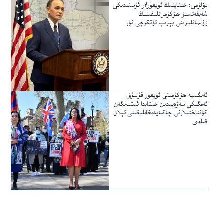
بۆلۈمى: خىتاينىڭ ئۇيغۇرلار ئۈستىدىكى
شەپقەتسىز ھۆكۈمرانلىقىنىڭ
زۇلمەتلىرىنى يېرىپ ئۆتكۈچى نۇر
ئەنگلىيە ھۆكۈمىتى ئۇيغۇر قۇللۇق
ئەمگىكى سەۋەبىدىن خىتايدا ئىشلەنگەن
كۈنتاختىلارنى چەكلەيدىغانلىقىنى ئېلان
قىلدى