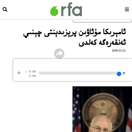
سەھىپە
ئىزد
ئاساسلىق مەزمۇنغا ئاتلاڭ
ئامېرىكا مۇئاۋىن پرېزىدېنتى چېنىي
ئەنقەرەگە كەلدى
2008.03.24
/
0:00
0:00