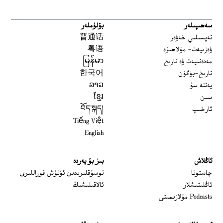
سەھىپىلەر
بۆلۈملەر
تەپسىلىي خەۋەر
普通话
ۋەزىيەت- مۇلاھىزە
粤语
مەدەنىيەت ۋە تارىخ
မြန်မာ
تارىخ-بۈگۈن
한국어
يەتتە سۇ
ລາວ
سىن
ខ្មែរ
ئارخىپ
བོད་སྐད།
Tiếng Việt
English
ئاڭلاش
بىز بۇ يەردە
 window
چاستوتا
توسۇقلىرىدىن ئۆتۈش قوراللىرى
ئاڭلىتىشلار
ئالاقىلىشىڭ
Podcasts مۇلازىمىتى