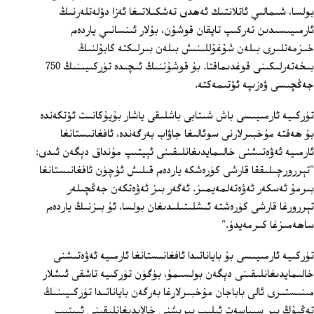
بولسا، شىمالىي ئاتلانتىك ئەھدى تەشكىلاتىغا ئەزا دۆلەتلەرنىڭ
ئارمىيىسىدىن تەركىپ تاپقان قوشۇن، بۇلار ئىنسانىي ياردەم
خىزمەتلىرى بىلەن شۇغۇللىنىش بىلەن بىرلىكتە كابۇلنىڭ
بىخەتەرلىكىنى قوغدىماقتا. بۇ قوشۇننىڭ ئىچىدە تۈركىيىنىڭ 750
جەڭچىسى ۋەزىپە ئۆتىمەكتە.
تۈركىيە ئارمىيىسى باش شىتابى باشلىقى ياشار بۇيۇكانىت ئۆتكەندە
بۇ ھەقتە مۇخبىرلارنى سوئالىغا جاۋاب بەرگەندە، ئافغانىستانغا
ئارمىيە ئەۋەتىشنى خالىمايدىغانلىقىنى ئېيتىپ مۇنداق دېگەن ئىدى:
"تېررورچىلىققا قارشى كۈرەشكە ياردەم قىلىش ئۈچۈن ئافغانىستانغا
بىرمۇ ئەسكەر ئەۋەتەلمەيمىز. ئەگەر بىز ئەۋەتكەن جەڭچىلەر
تېررورغا قارشى كۈرەشتە ئىشلىتىلىدىغان بولسا، ئۇ بىزنىڭ ياردەم
ساھەمىزغا كىرمەيدۇ."
تۈركىيە ئارمىيىسى بۇ باياناتىدا ئافغانىستانغا ئارمىيە ئەۋەتىشنى
خالىمايدىغانلىقىنى دېگەن بولسىمۇ، بۈگۈن تۈركىيە تاشقى ئىشلار
مىنىستىرى ئالى باباجان مۇخبىرلارغا بەرگەن باياناتىدا تۈركىيىنىڭ
تەڭپۇڭ بىر سىياسەت ئېلىپ بېرىشنى خالايدىغانلىقىنى ئېيتىپ