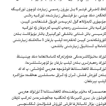
ئەڭ ئاخىرقى قېتىم 6 يىل بۇرۇن رەسمىي زىيارەت ئۈچۈن تۈركىيىگە
كەلگەن دىك چېنىي، بۇ قېتىمقى زىيارىتىدە، تۈركىيە رەئىس
جۇمھۇرى ئابدۇللاھ گۈل تەرىپىدىن قوبۇل قىلىنغاندىن كېيىن،
تۈركىيە باش مىنىستىرى رەجەپ تاييىپ ئەردوغان ۋە تۈركىيە
ئارمىيىسى باش شىتابى باشلىقى ئورگېنېرال ياشار بۇيۇكانىت بىلەن
كۆرۈشكەندىن كېيىن ئەنقەرەدە ئېلىپ بارغان 5 سائەتلىك زىيارىتىنى
تاماملاپ ئىستانبۇل زىيارىتىنى باشلىدى.
تۈرك مەتبۇئاتلىرىدىكى خەۋەرلەرگە ئاساسلانغاندا دىك چېنىينىڭ
تۈرك رەھبەرلىرى بىلەن ئېلىپ بارغان بۇ ئۇچرىشىشلىرىدا،
تۈركىيىنىڭ ئافغانىستانغا قوشۇمچە ھەربىي ئەۋەتىشى، پ ك ك
بىلەن كۈرەش قىلىش، ئىران ۋە ئىراق مەسىلىلىرى ھەققىدە مۇزاكىرە
ئېلىپ بېرىلغان.
ھەممىمىزگە مەلۇم بولغىنىدەك ئافغانىستاندا 2 تۈرلۈك ھەربىي
قوشۇن بار. بىرى ئامېرىكا ۋە ئەنگلىيە جەڭچىلىرىدىن تەركىپ تاپقان
قوشۇن، بۇلار تالىبانلارغا قارشى ئۇرۇش قىلىۋاتىدۇ. ئىككىنچىسى