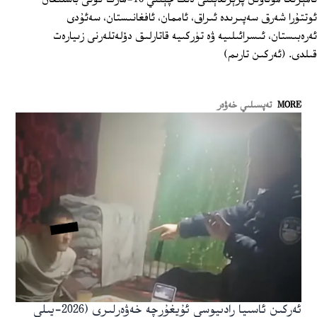
ئوتتۇرا شەرق سەپىرىدە ئىراق، ئاممان، ئافغانىستان، سەئۇدى
ئەرەبىستان، ئىسرائىلىيە ۋە تۈركىيە قاتارلىق دۆلەتلەرنى زىيارەت
قىلدى. (ئەركىن تارىم)
MORE
تەپسىلىي خەۋەر
ئەركىن ئاسىيا رادىيوسى ئۇيغۇرچە خەۋەرلىرى (2026-يىلى