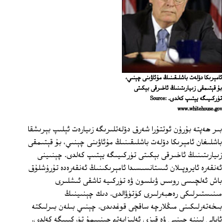
ئامېرىكا دۆلەت باشلىقىنىڭ مۇئاۋىنى چېنىي،
بۇ قېتىمقى زىيارىتىنىڭ ئاخىرقى بېكىتى
تۈركىيىگە يېتىپ كەلدى. Source:
www.whitehouse.gov
بىر ھەپتە بۇرۇن ئوتتۇرا شەرق دۆلەتلىرىگە زىيارەت ئېلىپ بېرىشقا
باشلىغان ئامېرىكا دۆلەت باشلىقىنىڭ مۇئاۋىنى چېنىي، بۇ قېتىمقى
زىيارىتىنىڭ ئاخىرقى بېكىتى تۈركىيىگە يېتىپ كەلدى. چېنىينى
ئەنقەرە ئايروپىلان ئىستانسىسىدا ئامېرىكىنىڭ ئەنقەرەدە تۇرۇشلۇق
باش ئەلچىسى روسس ۋىلسون ۋە تۈركىيە تاشقى ئىشلىرى
مىنىستىرلىكى رەھبەرلىرى كۈتۈۋالدى. دىك چېنىينىڭ
بىخەتەرلىكىنى مىڭلارچە ساقچى قوغدىدى. چېنىي بىلەن بىرلىكتە
ئايالى ليننە چېنىي ۋە قىزى ئەلىزابەتھ چېنىيمۇ تۈركىيىگە كەلدى.