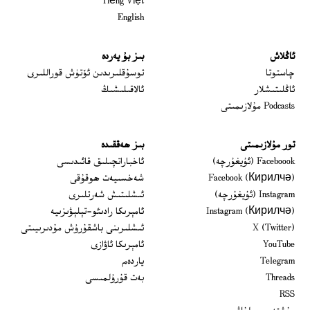
Tiếng Việt
English
ئاڭلاش
بىز بۇ يەردە
 window
چاستوتا
توسۇقلىرىدىن ئۆتۈش قوراللىرى
ئاڭلىتىشلار
ئالاقىلىشىڭ
Podcasts مۇلازىمىتى
تور مۇلازىمىتى
بىز ھەققىدە
Opens in new window
Faceboook (ئۇيغۇرچە)
ئاخباراتچىلىق قائىدىسى
Opens in new window
Facebook (Кирилчә)
شەخسىيەت ھوقۇقى
Opens in new window
Instagram (ئۇيغۇرچە)
ئىشلىتىش شەرتلىرى
Opens in new window
Instagram (Кирилчә)
ئامېرىكا رادىئو-تېلېۋىزىيە
window
Opens in new window
X (Twitter)
ئىشلىرىنى باشقۇرۇش مۇدىرىيىتى
Opens in new window
Opens in new window
YouTube
ئامېرىكا ئاۋازى
Opens in new window
Telegram
ياردەم
Opens in new window
Threads
بەت قۇرۇلمىسى
RSS