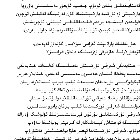
ئەستايىدىللىق بىلەن ئوقۇپ چىقىپ، ئۇيغۇر مەسىلىسىنى ياۋروپا
پارلامېنتى ۋە تۈركىيە پارلامېنتىنىڭ كۈن تەرتىپىگە ئەكېلىش ئۈچۈن
قولىدىن كېلىشىچە ياردەم قىلىدىغانلىقىنى ئېيىتتى. ئۇچرىشىش
ئاخىرلاشقاندىن كېيىن، ئۇ بىزنىڭ سۇئاللىرىمىزغا جاۋاپ بەردى.
- ھۆرمەتلىك پارلامېنت ئەزاسى سۇلايمان گۈندۈز ئەپەندى،
ئۇيغۇرلارنىڭ ھازىرقى ۋەزىيىتىگە قانداق قارايسىز؟
- خىتايدىكى شەرقىي تۈركىستان مەسىلىسىگە كەلسەك، خىتايدىكى
مەسىلە پەقەتلا ئىنسان ھەقلىرى مەسىلىسى ئەمەس، خىتايلار ھازىر
ئېكولوگىيىنى بۇزىدىغان سىياسەت ئېلىپ بېرىپ ئىنسانلارغا زىيان
بېرىۋاتىدۇ. ئېكولوگىيىلىك بۇلغىنىشتىن ئەڭ كۆپ زىيانغا
ئۇچراۋاتقان يەنىلا شەرقىي تۈركىستانلىقلار بولىۋاتىدۇ. خىتاي
دۆلىتىنىڭ شەرقىي تۈركىستاندا ئېلىپ بارغان يادرو سىناقلىرى
شەرقىي تۈركىستانلىق نۇرغۇن قېرىندىشىمىزنىڭ ئۆلۈشىگە ۋە راك
كېسىلىگە ئوخشاش كېسەللىكلەرگە گىرىپتار بولۇشىغا سەۋەپ
بولۇپ، شەرقىي تۈركىستاندا ئېغىر ھاۋا بۇلغىنىشىنى كەلتۈرۈپ
چىقاردى. بۇلاردىن باشقا بىز شەرقىي تۈركىستان خەلقىنىڭ تارىختىن