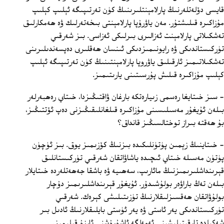
قايسى دۆلەتلەرنىڭ پارلامېنتلىرىنىڭ كۈن تەرتىپىگە ئېلىپ كېلىپ
مۇزاكىرە قىلىشتۇر. مەن ياۋرۇپا پارلامېنتى بىخەتەرلىك ۋە ھەمكارلىق
تەشكىلاتى پارلامېنت ئەزالىرى بىرلىكى ئەزاسى. بىز شەرقىي
تۈركىستاندىكى ۋە رايونىمىزدىكى ئىنسان ھەقلىرى دەپسەندىلىرىنى
تەشكىلاتىمىز ئارقىلىق ياۋروپا پارلامېنتىنىڭ كۈن تەرتىپىگە ئېلىپ
كېلىپ مۇزاكىرە قىلىش پۇرسىتىنى يارىتىمىز.
- سىز خىتايغا رەسمى زىيارەتكە بارغان ۋاقتىڭىزدا، خىتاي رەھبەرلەر
بىلەن ئۇيغۇر مەسىلىسىنى مۇزاكىرە قىلغانلىقىڭىزنى دەپ ئۆتتىڭىز،
بۇ ھەقتە بىراز توختالسىڭىز قانداق؟
- خىتاينىڭ زېمىن پۈتۈنلىكىدە بىزنىڭ كۆزىمىز يوق. بىز ئۈچۈن
پۈتۈن مەسىلە خىتاي ئىچىدە ياشاۋاتقان شەرقىي تۈركىستانلىق
قېرىنداشلىرىمىزنىڭ مائارىپ، سەھىيە ۋە باشقا جەھەتلەردە خىتايلار
بىلەن تەڭ باراۋەر بولۇشىدۇر. ئۇيغۇر قېرىنداشلىرىمىز دۇچار
بولۇۋاتقان ھەقسىزلىقلارنىڭ تۈزىتىلىشى كېرەك. شەرقىي
تۈركىستاندىكى يەر ئاستى ۋە يەر ئۈستى بايلىقلارنىڭ ئادىل بىر
شەكىلدە تارقىتىلىشىنى ئەمەلگە ئاشۇرۇشنى ئارزۇ قىلىمىز.