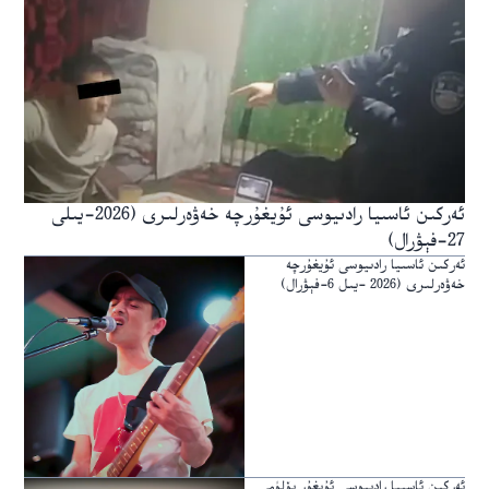
ئەركىن ئاسىيا رادىيوسى ئۇيغۇرچە خەۋەرلىرى (2026-يىلى
27-فېۋرال)
ئەركىن ئاسىيا رادىيوسى ئۇيغۇرچە
خەۋەرلىرى (2026 -يىل 6-فېۋرال)
ئەركىن ئاسىيا رادىيوسى ئۇيغۇر بۆلۈمى