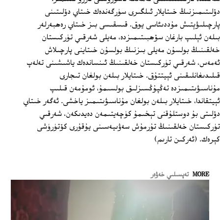
دۆلىتىمىزنىڭ خىتايلار ئىلگىرى سۈرگەندەك خىتاي دۆلىتىنى
پارچىلىۋېتىش مۇددىئاسى يوق. قىسقىسى بىز خىتاي رەھبەرلەر
بىلەن ئېلىپ بارغان سۆھبىتىمىزدە، مەيلى شەرقىي تۈركىستان
خەلقىنىڭ بولسۇن مەيلى بىزنىڭ بولسۇن خىتاينى پارچىلاش
ئەمەس، شەرقىي تۈركىستان خەلقىنىڭ ئىنساندەك ياشىشىنى تەلەپ
قىلىدىغانلىقىنى ئېيتتۇق. خىتايلار بىلەن بولغان تىجارى
مۇناسىۋىتىمىزدە تەڭپۇڭسىزلىق بولسىمۇ، ئومۇمەن قىلىپ
ئېيتقاندا، خىتايلار بىلەن بولغان مۇناسىۋىتىمىز ياخشى. ئەگەر خىتاي
دۆلىتى بۇ دوستلۇقنى تېخىمۇ كۈچەيتىمەن دەيدىكەن، شەرقىي
تۈركىستان خەلقىنىڭ تۇرمۇش سەۋىيەسىنى يۇقۇرى كۆتۈرۈشى
كېرەك. (ئەركىن تارىم)
MORE
تەپسىلىي خەۋەر