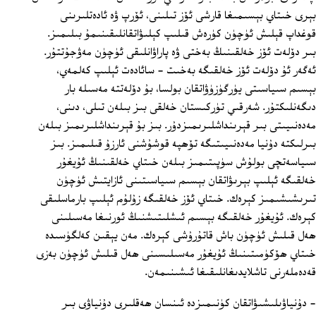
بېرى خىتاي بېسىمىغا قارشى ئۆز تىلىنى، ئۆرپ ۋە ئادەتلىرىنى
قوغداپ قېلىش ئۈچۈن كۈرەش قىلىپ كېلىۋاتقانلىقىنىمۇ بىلىمىز.
بىر دۆلەت ئۆز خەلقىنىڭ بەختى ۋە پاراۋانلىقى ئۈچۈن مەۋجۇتتۇر.
ئەگەر ئۇ دۆلەت ئۆز خەلقىگە بەخىت - سائادەت ئېلىپ كەلمەي،
بېسىم سىياسىتى يۈرگۈزۈۋاتقان بولسا، بۇ دۆلەتتە مەسىلە بار
دىگەنلىكتۇر. شەرقىي تۈركىستان خەلقى بىز بىلەن تىلى، دىنى،
مەدەنىيىتى بىر قېرىنداشلىرىمىزدۇر. بىز بۇ قېرىنداشلىرىمىز بىلەن
بىرلىكتە دۇنيا مەدەنىيىتىگە تۆھپە قوشۇشنى ئارزۇ قىلىمىز. بىز
سىياسەتچى بولۇش سۈپىتىمىز بىلەن خىتاي خەلقىنىڭ ئۇيغۇر
خەلقىگە ئېلىپ بېرىۋاتقان بېسىم سىياسىتىنى ئازايتىش ئۈچۈن
تىرىشىشىمىز كېرەك. خىتاي ئۆز خەلقىگە زۇلۇم ئېلىپ بارماسلىقى
كېرەك. ئۇيغۇر خەلقىگە بېسىم ئىشلىتىشنىڭ ئورنىغا مەسىلىنى
ھەل قىلىش ئۈچۈن باش قاتۇرۇشى كېرەك. مەن يېقىن كەلگۈسىدە
خىتاي ھۆكۈمىتىنىڭ ئۇيغۇر مەسىلىسىنى ھەل قىلىش ئۈچۈن بەزى
قەدەملەرنى تاشلايدىغانلىقىغا ئىشىنىمەن.
- دۇنياۋىلىشىۋاتقان كۈنىمىزدە ئىنسان ھەقلىرى دۇنياۋى بىر