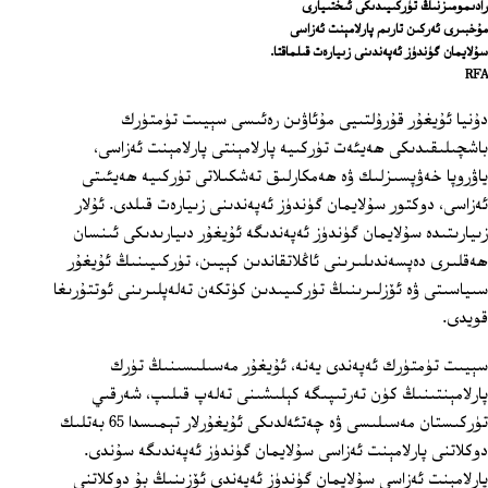
رادىمومىزنىڭ تۈركىيىدىكى ئىختىيارى
مۇخبىرى ئەركىن تارىم پارلامېنت ئەزاسى
سۇلايمان گۈندۈز ئەپەندىنى زىيارەت قىلماقتا.
RFA
دۇنيا ئۇيغۇر قۇرۇلتىيى مۇئاۋىن رەئىسى سېيىت تۈمتۈرك
باشچىلىقىدىكى ھەيئەت تۈركىيە پارلامېنتى پارلامېنت ئەزاسى،
ياۋروپا خەۋپسىزلىك ۋە ھەمكارلىق تەشكىلاتى تۈركىيە ھەيئىتى
ئەزاسى، دوكتور سۇلايمان گۈندۈز ئەپەندىنى زىيارەت قىلدى. ئۇلار
زىيارىتىدە سۇلايمان گۈندۈز ئەپەندىگە ئۇيغۇر دىيارىدىكى ئىنسان
ھەقلىرى دەپسەندىلىرىنى ئاڭلاتقاندىن كېيىن، تۈركىيىنىڭ ئۇيغۇر
سىياسىتى ۋە ئۆزلىرىنىڭ تۈركىيىدىن كۈتكەن تەلەپلىرىنى ئوتتۇرىغا
قويدى.
سېيىت تۈمتۈرك ئەپەندى يەنە، ئۇيغۇر مەسىلىسىنىڭ تۈرك
پارلامېنتىنىڭ كۈن تەرتىپىگە كېلىشىنى تەلەپ قىلىپ، شەرقىي
تۈركىستان مەسىلىسى ۋە چەتئەلدىكى ئۇيغۇرلار تېمىسدا 65 بەتلىك
دوكلاتنى پارلامېنت ئەزاسى سۇلايمان گۈندۈز ئەپەندىگە سۇندى.
پارلامېنت ئەزاسى سۇلايمان گۈندۈز ئەپەندى ئۆزىنىڭ بۇ دوكلاتنى