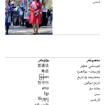
قىلدى
سەھىپىلەر
بۆلۈملەر
تەپسىلىي خەۋەر
普通话
ۋەزىيەت- مۇلاھىزە
粤语
مەدەنىيەت ۋە تارىخ
မြန်မာ
تارىخ-بۈگۈن
한국어
يەتتە سۇ
ລາວ
سىن
ខ្មែរ
ئارخىپ
བོད་སྐད།