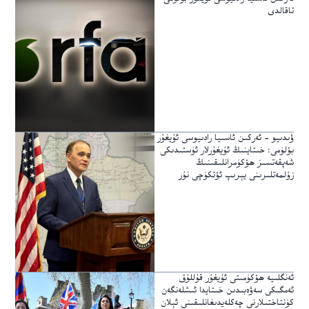
تاقالدى
ۋىدىيو – ئەركىن ئاسىيا رادىيوسى ئۇيغۇر
بۆلۈمى: خىتاينىڭ ئۇيغۇرلار ئۈستىدىكى
شەپقەتسىز ھۆكۈمرانلىقىنىڭ
زۇلمەتلىرىنى يېرىپ ئۆتكۈچى نۇر
ئەنگلىيە ھۆكۈمىتى ئۇيغۇر قۇللۇق
ئەمگىكى سەۋەبىدىن خىتايدا ئىشلەنگەن
كۈنتاختىلارنى چەكلەيدىغانلىقىنى ئېلان