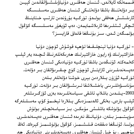
قىممەتكە ئايلاندى، ئىنسان ھەقلىرى دۇنياۋىلىشىۋاتقاندىن كېيىن
بىر دۆلەتنىڭ باشقا دۆلەتتىكى ئىنسان ھەقلىرى مەسىلىسىگە
ئارىلىشىش ھەققى بولىدۇ. تۈركىيە بۇرۇندىن تارتىپ خىتاينىڭ
ئىچكى ئىشلىرىغا ئارىلاشمايمەن، دەپ ئۇيغۇر مەسىلىسىگە كۆڭۈل
بۆلمىگەن ئىدى، سىز بۇنىڭغا قانداق قارايسىز؟
- تۈركىيە دۇنيا تېنچلىقىغا تۆھپە قوشۇش ئۈچۈن دۇنيا
خاراكتېرلىك ۋە رايون خاراكتېرلىك ھەرىكەتلەرنىڭ ئىچىدە يەر ئېلىپ
كەلمەكتە. ئۇنىڭدىن باشقا تۈركىيە دۇنيادىكى ئىنسان ھەقلىرى
دەپسەندىلىرىنى ئازايتىش ئۈچۈن كۈچ چىقىرىۋاتقان بىر دۆلەت.
تۈركىيە ئۇزۇن يىللاردىن بېرى خوشنا دۆلەتلەر بىلەن
مۇناسىۋەتلىرىنى ياخشىلاشقا تىرىشىۋاتقان بىر دۆلەت. تۈركىيە
2003-يىلىدىن باشلاپ تاشقى سىياسەتلىرىدە بەزى ئۆزگىرىشلەر
ئېلىپ باردى، بەلكى ئالدىمىزدىكى يىللاردا تېخىمۇ كۆپ مەسىلىلەرگە
كۆڭۈل بۆلۈشكە باشلىشى مۇمكىن. بىز سىياسەتچىلەر بولۇش
سۈپىتىمىز بىلەن، دۇنيانىڭ نەرىدە ئىنسان ھەقلىرى دەپسەندىلىرى
بولسا، ئۇنىڭغا دىققەت قىلىشىمىز، كۆڭۈل بۆلۈشىمىز كېرەك. ئەڭ
مۇھىمى، بۇ خىل ئىنسان ھەقلىرى دەپسەندىلىرىنى دۇنيادىكى ھەر