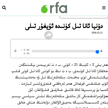
سەھىپە
ئىزد
ئاساسلىق مەزمۇنغا ئاتلاڭ
دۇنيا ئانا تىل كۈنىدە ئۇيغۇر تىلى
2008.02.21
/
0:00
0:00
ھەر يىلى 2 - ئاينىڭ 21 - كۈنى، ب د ت تەرىپىدىن بېكىتىلگەن
خەلقئارا ئانا تىل كۈنىدۇر. ب د ت نىڭ بۇ كۈننى ئانا تىل كۈنى قىلىپ
بېكىتىشىدىكى تۈپ مەقسەت، مىللەتلەرنىڭ تىل ۋە مەدەنىيىتىنىڭ
كۆپ خىللىقىنى قوغداش ھەم تەرەققىي قىلدۇرۇشتىن ئىبارەت .
ئەمما بۇ پرىنسىپقا ئەڭ قاتتىق خىلاپلىق قىلىۋاتقان، ئۆز
ھۆكۈمرانلىقىدىكى ئاز سانلىق مىللەتلەرنىڭ تىلىنى سىياسىي بېسىم
بىلەن ئاسسىمىلاتسىيىگە مەجبۇرلاۋاتقان دۆلەتنىڭ خىتاي خەلق