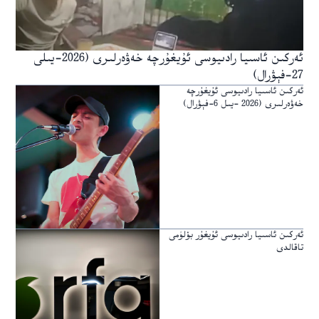
ئەركىن ئاسىيا رادىيوسى ئۇيغۇرچە خەۋەرلىرى (2026-يىلى
27-فېۋرال)
ئەركىن ئاسىيا رادىيوسى ئۇيغۇرچە
خەۋەرلىرى (2026 -يىل 6-فېۋرال)
ئەركىن ئاسىيا رادىيوسى ئۇيغۇر بۆلۈمى
تاقالدى