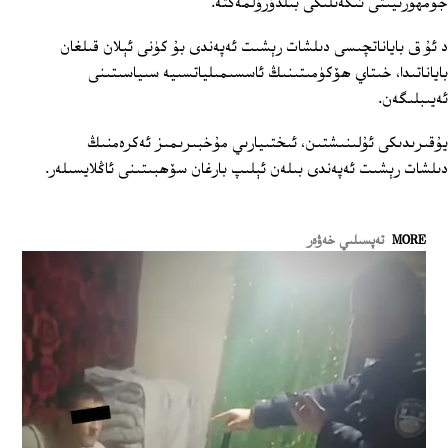
جۇمھۇرىيىتى ئىكەنلىكى بىلدۈرۈلمەكتە.
د ئۇ ق باياناتچىسى دىلشات رېشىت ئەپەندى بۇ كۈنى ئېلان قىلغان
باياناتىدا، خىتاي ھۆكۈمىتىنىڭ ئاسسىمىلياتسىيە سىياسىتىنى
ئەيىبلىگەن.
يۇقىرىدىكى ئۇلىنىشتىن، ئىختىيارىي مۇخبىرىمىز ئەكرەمنىڭ
دىلشات رېشىت ئەپەندى بىلەن ئېلىپ بارغان سۆھبىتىنى ئاڭلايسىلەر.
MORE
تەپسىلىي خەۋەر