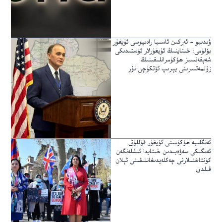
ۋىدىيو – ئەركىن ئاسىيا رادىيوسى ئۇيغۇر
بۆلۈمى: خىتاينىڭ ئۇيغۇرلار ئۈستىدىكى
شەپقەتسىز ھۆكۈمرانلىقىنىڭ
زۇلمەتلىرىنى يېرىپ ئۆتكۈچى نۇر
ئەنگلىيە ھۆكۈمىتى ئۇيغۇر قۇللۇق
ئەمگىكى سەۋەبىدىن خىتايدا ئىشلەنگەن
كۈنتاختىلارنى چەكلەيدىغانلىقىنى ئېلان
قىلدى