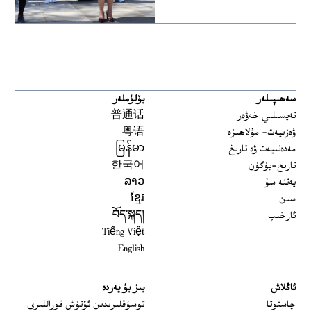
سەھىپىلەر
بۆلۈملەر
تەپسىلىي خەۋەر
普通话
ۋەزىيەت- مۇلاھىزە
粤语
مەدەنىيەت ۋە تارىخ
မြန်မာ
تارىخ-بۈگۈن
한국어
يەتتە سۇ
ລາວ
سىن
ខ្មែរ
ئارخىپ
བོད་སྐད།
Tiếng Việt
English
ئاڭلاش
بىز بۇ يەردە
 window
چاستوتا
توسۇقلىرىدىن ئۆتۈش قوراللىرى