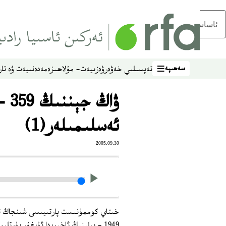
ئاساسلىق مەزمۇنغا ئاتلاڭ
سەھىپە
تەپسىلىي خەۋەر
ۋەزىيەت- مۇلاھىزە
مەدەنىيەت ۋە تار
سەھىپە
ۋاڭ
ئەسلىمىلەر(1)
2005.09.30
1949 - يىلىنىڭ ئاخىرىدا ئۇيغۇر يۇ