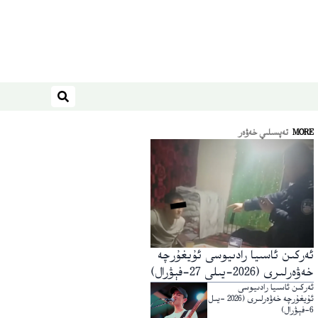
ئىزدەش
MORE
تەپسىلىي خەۋەر
ئەركىن ئاسىيا رادىيوسى ئۇيغۇرچە
خەۋەرلىرى (2026-يىلى 27-فېۋرال)
ئەركىن ئاسىيا رادىيوسى
ئۇيغۇرچە خەۋەرلىرى (2026 -يىل
6-فېۋرال)