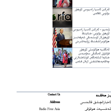
ئەركىن ئاسىيا رادىيوسى ئۇيغۇر
بۆلۈمى تاقالدى
ۋىدىيو – ئەركىن ئاسىيا رادىيوسى
ئۇيغۇر بۆلۈمى: خىتاينىڭ
ئۇيغۇرلار ئۈستىدىكى شەپقەتسىز
ھۆكۈمرانلىقىنىڭ زۇلمەتلىرىنى
يېرىپ ئۆتكۈچى نۇر
ئەنگلىيە ھۆكۈمىتى ئۇيغۇر
قۇللۇق ئەمگىكى سەۋەبىدىن
خىتايدا ئىشلەنگەن كۈنتاختىلارنى
چەكلەيدىغانلىقىنى ئېلان قىلدى
Contact Us
ىز ھەققىدە
Ope
اخباراتچىلىق قائىدىسى
Address
Open
ەخسىيەت ھوقۇقى
Radio Free Asia