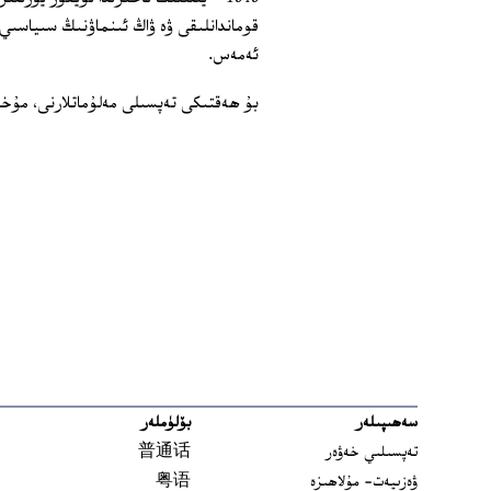
ئەمەس.
بۇ ھەقتىكى تەپسىلى مەلۇماتلارنى، مۇخ
سەھىپىلەر
بۆلۈملەر
تەپسىلىي خەۋەر
普通话
ۋەزىيەت- مۇلاھىزە
粤语