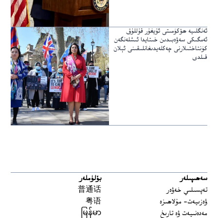
ئەنگلىيە ھۆكۈمىتى ئۇيغۇر قۇللۇق
ئەمگىكى سەۋەبىدىن خىتايدا ئىشلەنگەن
كۈنتاختىلارنى چەكلەيدىغانلىقىنى ئېلان
قىلدى
سەھىپىلەر
بۆلۈملەر
تەپسىلىي خەۋەر
普通话
ۋەزىيەت- مۇلاھىزە
粤语
مەدەنىيەت ۋە تارىخ
မြန်မာ