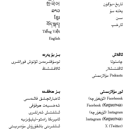
تارىخ-بۈگۈن
한국어
يەتتە سۇ
ລາວ
سىن
ខ្មែរ
ئارخىپ
བོད་སྐད།
Tiếng Việt
English
ئاڭلاش
بىز بۇ يەردە
 window
چاستوتا
توسۇقلىرىدىن ئۆتۈش قوراللىرى
ئاڭلىتىشلار
ئالاقىلىشىڭ
Podcasts مۇلازىمىتى
تور مۇلازىمىتى
بىز ھەققىدە
Opens in new window
Faceboook (ئۇيغۇرچە)
ئاخباراتچىلىق قائىدىسى
Opens in new window
Facebook (Кирилчә)
شەخسىيەت ھوقۇقى
Opens in new window
Instagram (ئۇيغۇرچە)
ئىشلىتىش شەرتلىرى
Opens in new window
Instagram (Кирилчә)
ئامېرىكا رادىئو-تېلېۋىزىيە
window
Opens in new window
X (Twitter)
ئىشلىرىنى باشقۇرۇش مۇدىرىيىتى