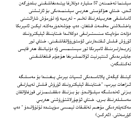
سېلىنما تەخمىنەن 57 مىليارد دوللارغا يېتىدىغانلىقىنى بىلدۈرگەن
ئىدى. خىتاي ھۆكۈمىتى ھەربىي سېلىنمىدىكى بۇ ئارتىشنى
ئاساسلىقى ھەربىيلەرنىڭ تەلىم - تەربىيە ۋە تۇرمۇش شارائىتىنى
ياخشىلاشنى مەقسەت قىلغان، دەپ چۈشەندۈرمەكتە. لېكىن ئامېرىكا
دۆلەت مۇداپىئە مىنىستىرلىقى دوكلاتىدا خىتاينىڭ ئېلېكترونىك
ئۇرۇش قىلىش ئىقتىدارىنى ئۆستۈرۈۋاتقانلىقىنى، خىتاي تور
زەربىدارلىرىنىڭ ئامېرىكا تور سېستىمىسى ۋە دۇنيانىڭ ھەر قايسى
جايلىرىدىكى ئىنتېرنېت ئۇلانمىلىرىغا ھۇجۇم قىلغانلىقىنى
تەكىتلىگەن.
كېتىڭ كېڭەش پالاتاسىدىكى ئىسپات بېرىش يىغىنىدا بۇ مەسىلىگە
ئىزاھات بېرىپ، "خىتاينىڭ ئېلېكترونىك ئۇرۇش قىلىش تەييارلىقى
بىزنى ئەندىشىگە سېلىۋاتىدۇ. بۇ بىزنىڭ دىققىتىمىزنى قوزغاۋاتقان
مەسىلىلەرنىڭ بىرى. خىتاي ئۇچۇرلاشتۇرۇشنى ھەربىي
مەكتەپلەردىكى مۇھىم تەتقىقات تېمىسى سۈپىتىدە تۇتۇۋاتىدۇ " دەپ
كۆرسەتتى. (ئەركىن)