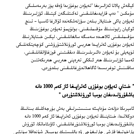
كېڭەش پالاتا ئەزالىرىغا "تەيۋەن بوغۇزىدا ۋەقە يۈز بەرمەسلىكى
مۇمكىن " دەپ قارايدىغانلىقىنى تەكىتلىگەن كېتىڭ، ئۆزلىرىنىڭ
تەيۋەن ياكى خىتايلار بىلەن سۆزلەشكەندە ئۇلارغا ئاسىيا - تىنچ
ئوكيان رايونىنىڭ مۇقىملىقىنى، بولۇپمۇ تەيۋەن بوغۇزىنىڭ
مۇقىملىقىنى ئالاھىدە سەمىگە سالغانلىقىنى، لېكىن خىتايلارنىڭ
تەيۋەن بوغۇزى ئەتراپىدا ھەربىي ئورۇنلاشتۇرۇشنى كۈچەيتكەنلىكى
تۈپەيلى بۇ تەيۋەن دائىرىلىرىنىڭ دىققىتىنى قوزغاۋاتقانلىقىنى،
ئەمما ئۆزلىرىنىڭ ھەر ئىككى تەرەپنى ھەربىي ھەرىكەتتىن
ساقلىنىش توغرىسىدا ئاگاھلاندۇرغانلىقىنى بىلدۈردى.
" خىتاي تەيۋەن بوغۇزى ئەتراپىغا ئاز كەم 1000 دانە
باشقۇرۇلىدىغان بومبا ئورۇنلاشتۇردى "
ئامېرىكا دۆلەت مۇداپىئە مىنىستىرلىقى بەش بۇرجەكلىك بىنانىڭ
دوكلاتىدا، خىتاينىڭ تەيۋەن بوغۇزى ئەتراپىغا ئاز كەم 1000 دانە
باشقۇرۇلىدىغان بومبا ئورۇنلاشتۇرغانلىقىنى، ئاۋىئاماتكا، ئۇرۇش
پاراخوتىغا قارشى چارلىغۇچى ۋە باللىستىك بومبىلار شۇنداقلا سۈنئىي