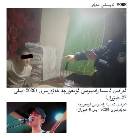
MORE
تەپسىلىي خەۋەر
ئەركىن ئاسىيا رادىيوسى ئۇيغۇرچە خەۋەرلىرى (2026-يىلى
27-فېۋرال)
ئەركىن ئاسىيا رادىيوسى ئۇيغۇرچە
خەۋەرلىرى (2026 -يىل 6-فېۋرال)