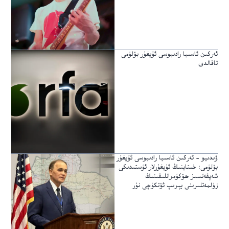
ئەركىن ئاسىيا رادىيوسى ئۇيغۇر بۆلۈمى
تاقالدى
ۋىدىيو – ئەركىن ئاسىيا رادىيوسى ئۇيغۇر
بۆلۈمى: خىتاينىڭ ئۇيغۇرلار ئۈستىدىكى
شەپقەتسىز ھۆكۈمرانلىقىنىڭ
زۇلمەتلىرىنى يېرىپ ئۆتكۈچى نۇر