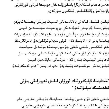
ھەمراھ ھەم قىتئەلەرئارا باشقۇرۇلىدىغان بومبىغا قارشى قوراللارنى
راۋاجلاندۇرۇۋاتقانلىقىنى ئىلگىرى سۈرگەن.
لېكىن كېتىڭ، كېڭەش پالاتاسىدىكى ئىسپات بېرىش يىغىنىدا تەيۋەن
بوغۇزىنىڭ ۋەزىيىتى تەيۋەندىكى پرېزىدېنت سايلىمىدىن كېيىن
يۇمشاش يولىغا قاراپ مېڭىشى مۇمكىن، قارىماقتا. ئۇ، " تەيۋەن پات
يېقىندا يەنى 3 ‏- ئاينىڭ 22 ‏- كۈنى سايلام ئۆتكۈزىدۇ. نامزاتلارنىڭ
ھەر ئىككىسى خىتاي خەلق جۇمھۇرىيىتىگە مۆتىدىل سىياسەت
تۇتماقتا. بۇ، ئوتتۇرىدىكى ئىختىلاپنى يۇمشىتىشى مۇمكىن. بىز
ناھايىتى ئېھتىيات بىلەن 22 ‏- مارتتىكى سايلامدىن كېيىن
ئوتتۇرىدىكى مۇناسىۋەت يۇمشايدۇ، دەپ قارايمىز " دەپ ئەسكەرتىدۇ.
"خىتاينىڭ ئېلېكترونىك ئۇرۇش قىلىش تەييارلىقى بىزنى
ئەندىشىگە سېلىۋاتىدۇ "
خىتاي خەلق قۇرۇلتىيى يېقىندا، خىتاينىڭ بۇ يىلقى ھەربىي خام
چوتىنى 17.6 پىرسەنت ئۆستۈرىدىغانلىقىنى، ئومۇمى ھەربىي