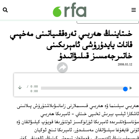
سەھىپە
ئىزد
ئاساسلىق مەزمۇنغا ئاتلاڭ
خىتاينىڭ ھەربىي تەرەققىياتىنى مەخپىي
قانات يايدۇرۇشى ئامېرىكىنى
خاتىرجەمسىز قىلىۋاتىدۇ
2008.03.12
/
0:00
0:00
ھەربىي سېلىنما ۋە ھەربىي قىسىملارنى زامانىۋىلاشتۇرۇش پىلانىنى
ئاشكارا ئېلىپ بېرىش تەلىپى خىتاي - ئامېرىكا ھەربىي
مۇناسىۋەتلىرىدە ئامېرىكا ئۈزلۈكسىز ئوتتۇرىغا قويۇپ كېلىۋاتقان ۋە
ئۇنى قايغۇغا سېلىۋاتقان مەسىلىدۇر. ئامېرىكا تىنچ ئوكيان
قىسىملىرىنىڭ ئادېمىرالى، قوماندان تىموتى كېتىڭ، ئالدىنقى كۈنى