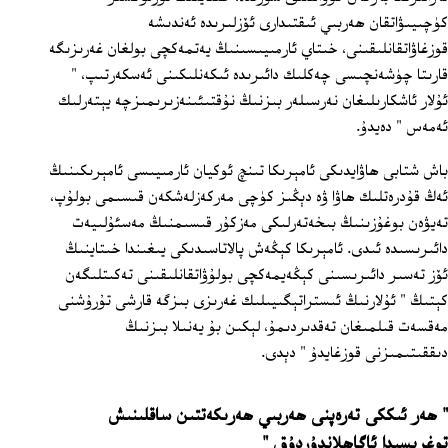
كۈچىيىۋاتقان ھەربىي ئىقتىدارى ئۆزلىرىدە ئەندىشە
قوزغاۋاتقانلىقىنى، خىتاي ئارمىيىسىنىڭ يەتمەكچى بولغان غەرىزىگە
قارىتا چۈشەنچىسى چەكلىك دائىرىدە ئىكەنلىكىنى ئەسكەرتىپ، "
ئۇلار ئاشكارىلىغان نەرسىلەر بىزنىڭ نۇقتىئىنەزىرىمىزچە يېتەرلىك
ئەمەس " دەيدۇ.
باش شتابى ھاۋايدىكى ئامېرىكا تىنچ ئوكيان ئارمىيىسى ئامېرىكىنىڭ
ئەڭ قۇدرەتلىك ھاۋا ۋە دېڭىز كۈچى مەركەزلەشكەن قىسىمى بولۇپ،
تەيۋەن بوغۇزىنىڭ بىخەتەرلىكى مەزكۇر قىسىمنىڭ مەسئۇلىيەت
دائىرىسىدە ئىدى. ئامېرىكا كېڭەش پالاتاسىدىكى يىغىندا خىتاينىڭ
ئۆز تەسىر دائىرىسىنى كېڭەيمەكچى بولۇۋاتقانلىقىنى تەكىتلىگەن
كېتىڭ " ئۇلارنىڭ ئىستراتېگىيىلىك غەرىزى بىزگە قارشى تۇرۇشنى
مەقسەت قىلمىغان تەقدىردىمۇ، لېكىن بۇ يەنىلا بىزنىڭ
دىققىتىمىزنى قوزغايدۇ " دېدى.
" ھەر ئىككى تەرەپنى ھەربىي ھەرىكەتتىن ساقلىنىش
توغرىسىدا ئاگاھلاندۇردۇق "