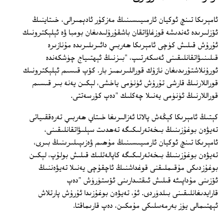
ئامېرىكا تىنچ ئوكيان ئارمىيىسىنىڭ مەزكۇر ئادېمىرالى، خىتاينىڭ
ئۆزلىرىدە ئەندىشە قوزغاۋاتقان باشقۇرۇلىدىغان بومبا ۋە ئېلېكترونىك
ئۇرۇش قىلىش كۈچى ئامېرىكا ھەربىي دائىرىلىرىدە مۇنازىرە
قىلىنىۋاتقانلىقىنى ئەسكەرتىپ، "بىزنىڭ ئېھتىياج چۈشكەندە
ئورۇنلاشتۇرىدىغان نازۇك قوراللىرىمىز بار. كۆپ قىسىم ئېلېكترونىك
قوراللارنىڭ قارشى تۇرۇش ئۈنۈمى ياخشى، لېكىن يەنە بىر قىسىم
قوراللارنىڭ ئۈنۈمى يەنىلا چەكلىك "دەپ كۆرسەتتى.
كېتىڭ ئامېرىكا كېڭەش پالاتا ئەزالىرىغا خىتاي ھەربىي تەرەققىياتى
تەيۋەن بوغۇزىنىڭ بىخەتەرلىكىگە تەھدىت سېلىۋاتقانلىقىنى،
ئامېرىكا تىنچ ئوكيان ئارمىيىسىنىڭ مۇھىم ۋەزىپىلىرىنىڭ بىرى،
تەيۋەن بوغۇزىنىڭ بىخەتەرلىكىگە كاپالەتلىك قىلىش بولۇپ، لېكىن
بوغۇزدىكى مۇقىملىقنى قوغداشنىڭ ئاچقۇچى يەنىلا تەيۋەننىڭ
ئۆزىنى مۇداپىئە قىلىش ئىقتىدارىنى ئۆستۈرۈش "دەپ
قارايدىغانلىقىنى بىلدۈردى. ئۇ، تەيۋەن بوغۇزىدا ئۇرۇش پارتلاش
ئېھتىمالى يۈز بەرمەسلىكى مۇمكىن، دەپ قارىماقتا.