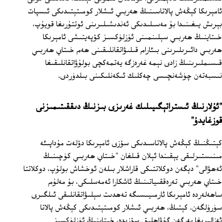
ئامېرىكا كېڭەش پالاتاسىنىڭ ھەربىي ئىشلار كومىتېتىدىكى ئىسپات
بېرىش يىغىنىدا بۇ مەسىلىدىكى ئەندىشىلىرىنى ئوتتۇرىغا قويۇپ،
خىتاينىڭ ھەربىي سېلىنمىنى ئۈزلۈكسىز كۆپەيتىشى ئامېرىكا
ھەربىي دائىرىلىرىنى بىئارام قىلىۋاتقانلىقىنى ھەم خىتاي ھەربىي
قىسىملىرىنىڭ زادى نېمە غەرەزگە يەتمەكچى بولۇۋاتقانلىقىغا
نىسبەتەن چۈشەنچىسى چەكلىك ئىكەنلىكىنى بىلدۈردى.
"ئۇلارنىڭ ئىستراتېگىيىلىك غەرىزى بىزنىڭ دىققىتىمىزنى
قوزغايدۇ"
كېتىڭنىڭ كېڭەش پالاتاسىدىكى سۆزى ئامېرىكا دۆلەت مۇداپىئە
مىنىستىرلىقى يېقىندا ئېلان قىلغان "خىتاي ھەربىي كۈچىنىڭ
ئەھۋالى" دېگەن دوكلاتتىكى قاراشلار بىلەن ئوخشاش بولۇپ، دوكلاتتا
خىتاي ھەربىي تەرەققىياتىنىڭ ئاشكارا ئەمەسلىكى، بۇ مەلۇم
ساھەلەردە ئامېرىكا ئارمىيىسىگە تەھدىت سېلىۋاتقانلىقى ئىلگىرى
سۈرۈلگەن. كېتىڭ، ھەربىي ئىشلار كومىتېتىدىكى كېڭەش پالاتا
ئەزالىرىغا بەرگەن گۇۋاھلىق سۆزىدە، خىتاينىڭ ئۈزلۈكسىز