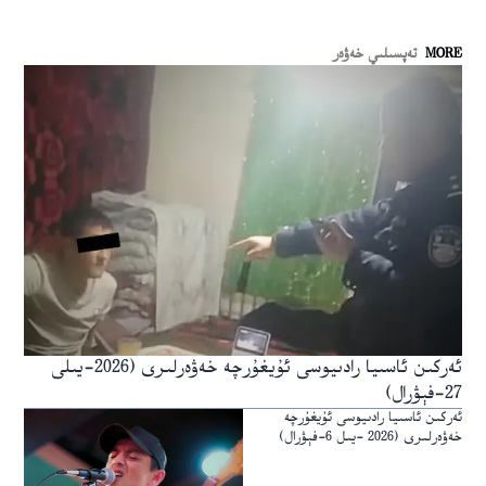
MORE
تەپسىلىي خەۋەر
ئەركىن ئاسىيا رادىيوسى ئۇيغۇرچە خەۋەرلىرى (2026-يىلى
27-فېۋرال)
ئەركىن ئاسىيا رادىيوسى ئۇيغۇرچە
خەۋەرلىرى (2026 -يىل 6-فېۋرال)