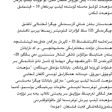
سەۋەبلىك 1962- يىلى ئۇرۇش قىلغان ئىدى. بۇ نۆۋەت ئېلىپ بارغان
سۆھبەت ئۇشبۇ مەسىلە ئۈستىدە ئېلىپ بېرىلغان 10 - قېتىملىق
سۆھبەت ئىكەن.
ھىندىستان بىلەن خىتاي ئارىسىدىكى چېگرا ئىختىلاپى تاغلىق
چېگرىدىكى 125 مىڭ كۋادرات كىلومېتىر زېمىنغا بېرىپ تاقىلىدۇ.
بىرلەشمە ئاگېنتلىقىنىڭ 23 ‏- ئاپرىل بەرگەن خەۋرىدە ئېيتىلىشىچە،
ھىندىستان دۆلەت بىخەتەرلىكى مەسلىھەتچىسى، م. ك نارايانان
بىلەن خىتاينىڭ مۇئاۋىن تاشقى ئىشلار مىنىستىرى دەي بىڭگو، 20-
ئاپرىلدىن 22 -ئاپرىلغىچە يېڭى دېھلىدا ۋە تامىل نادۇ شتاتىدىكى بىر
خىلۋەت ئورۇندا كۆرۈشكەن. باياناتتا مۇنداق دېيىلگەن: "سۆھبەت،
ئوچۇق-يورۇق، دوستانە، ھەمكارلىق تۈسىنى ئالغان ئىجابىي
مۇھىت ئاستىدا ئېلىپ بېرىلدى." مەزكۇر باياناتتا چېگرا مەسىلىسى
سۆھبىتى توغرىسىدا تەپسىلىي مەلۇمات بېرىلمىگەن بولسىمۇ، ئەمما
ھەر ئىككى تەرەپنىڭ مۇۋاپىق بىر پەيىتنى تاللاپ، يەنە بىر نۆۋەت
سۆھبەت ئېلىپ بېرىش توغرىسىدا ئۆز ماقۇللۇقلىرىنى
بىلدۈرۈشكەنلىكى قەيت قىلىنغان. (جۈمە)