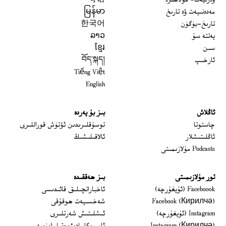
ۋەزىيەت- مۇلاھىزە
粤语
مەدەنىيەت ۋە تارىخ
မြန်မာ
تارىخ-بۈگۈن
한국어
يەتتە سۇ
ລາວ
سىن
ខ្មែរ
ئارخىپ
བོད་སྐད།
Tiếng Việt
English
ئاڭلاش
بىز بۇ يەردە
 window
چاستوتا
توسۇقلىرىدىن ئۆتۈش قوراللىرى
ئاڭلىتىشلار
ئالاقىلىشىڭ
Podcasts مۇلازىمىتى
تور مۇلازىمىتى
بىز ھەققىدە
Opens in new window
Faceboook (ئۇيغۇرچە)
ئاخباراتچىلىق قائىدىسى
Opens in new window
Facebook (Кирилчә)
شەخسىيەت ھوقۇقى
Opens in new window
Instagram (ئۇيغۇرچە)
ئىشلىتىش شەرتلىرى
Opens in new window