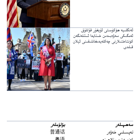
ئەنگلىيە ھۆكۈمىتى ئۇيغۇر قۇللۇق
ئەمگىكى سەۋەبىدىن خىتايدا ئىشلەنگەن
كۈنتاختىلارنى چەكلەيدىغانلىقىنى ئېلان
قىلدى
سەھىپىلەر
بۆلۈملەر
تەپسىلىي خەۋەر
普通话