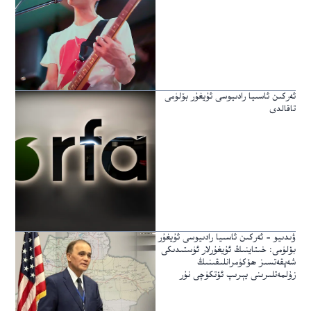
ئەركىن ئاسىيا رادىيوسى ئۇيغۇر بۆلۈمى
تاقالدى
ۋىدىيو – ئەركىن ئاسىيا رادىيوسى ئۇيغۇر
بۆلۈمى: خىتاينىڭ ئۇيغۇرلار ئۈستىدىكى
شەپقەتسىز ھۆكۈمرانلىقىنىڭ
زۇلمەتلىرىنى يېرىپ ئۆتكۈچى نۇر