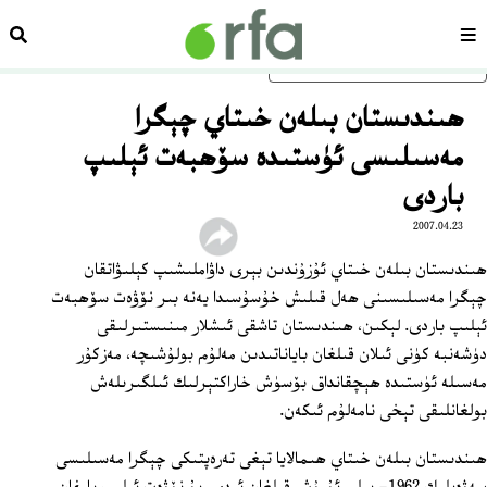
سەھىپە
ئىزد
ئاساسلىق مەزمۇنغا ئاتلاڭ
ھىندىستان بىلەن خىتاي چېگرا
مەسىلىسى ئۈستىدە سۆھبەت ئېلىپ
باردى
2007.04.23
ھىندىستان بىلەن خىتاي ئۇزۇندىن بېرى داۋاملىشىپ كېلىۋاتقان
چېگرا مەسىلىسىنى ھەل قىلىش خۇسۇسىدا يەنە بىر نۆۋەت سۆھبەت
ئېلىپ باردى. لېكىن، ھىندىستان تاشقى ئىشلار مىنىستىرلىقى
دۈشەنبە كۈنى ئىلان قىلغان باياناتىدىن مەلۇم بولۇشىچە، مەزكۇر
مەسىلە ئۈستىدە ھېچقانداق بۆسۈش خاراكتېرلىك ئىلگىرىلەش
بولغانلىقى تېخى نامەلۇم ئىكەن.
ھىندىستان بىلەن خىتاي ھىمالايا تېغى تەرەپتىكى چېگرا مەسىلىسى