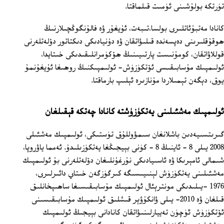
تۈرتكە بولۇشىنى ئۈمىت قىلماقتا.
كانادا مەتبۇئاتلىرى بولسا،تىبەت، ئۇيغۇر ۋە فالۇنگوڭچىلارنىڭ
ھوقۇقلىرىنى دەپسەندە قىلىۋاتقان ۋە دۇنيادىكى دىكتاتور دۆلەتلەرنى
قوللاۋاتقان، كومۇنىست پارتىيىنىڭ ھۆكۈمرانلىقىدىكى خىتايدا،
ئولىمپىك مۇسابىقىسى ئۆتكۈزۈش- ئولىمپىكنىڭ روھىغا ئۇيغۇنمۇ
يوق، دېگەن تېمىلاردا مۇنازىرە ئېلىپ بارماقتا.
ئولىمپىك مەشئىلىنى يەتكۈزۈشتە كانادا چەتكە قېقىلغان
گىرىتسىيەدىن باشلانغان سىمۋوللۇق تۈستىكى، ئولىمپىك مەشئىلى
2008 يىلى 8 - ئاينىڭ 8 - كۈنى بېيجىڭغا يەتكۈزىلىدۇ. ئەمما ياۋروپا،
شىمالى ئامېرىكا ۋە ئاسىيادىكى نۇرغۇنلىغان دۆلەتلەرنى بۇ ئولىمپىك
مەشئىلىنى يەتكۈزۈش لېنىيىسىگە كىرگۈزگەن خىتاي دائىرلىرى،
1976 -يىلىدىكى مونترېئال ئولىمپىك مۇسابىقىسىغا ساھىپخانلىق
قىلغان ۋە 2010- يىلى ۋانكۇۋېر قىشلىق ئولىمپىك مۇسابىقىسىنى
ئۆتكۈزۈش ئۈچۈن تەييارلىنىۋاتقان كانادانى بېيجىڭ ئولىمپىك