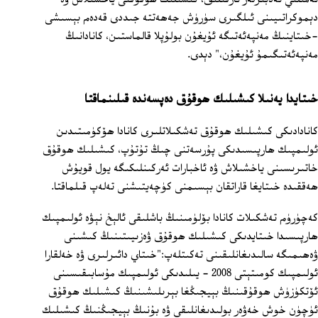
دېموكراتىيىنى ئىلگىرى سۈرۈش جەھەتتە جىددى قەدەم بېسىشى
-خىتاينىڭ مەنپەئەتىگە ئۇيغۇن بولۇپلا قالماستىن، كانادانىڭ
مەنپەئەتىگىمۇ ئۇيغۇن،" دېدى.
خىتايدا يەنىلا كىشىلىك ھوقۇق دەپسەندە قىلىنماقتا
كانادادىكى كىشىلىك ھوقۇق تەشكىلاتلىرى كانادا ھۆكۈمىتىدىن
ئولىمپىك ھارپىسىدىكى پۇرسەتنى چىڭ تۇتۇپ، كىشىلىك ھوقۇق
خاتىرىسىنى ياخشىلاش ۋە ئاخبارات ئەركىنلىكىگە يول قويۇش
ھەققىدە خىتايغا قاراتقان بېسىمنى كۈچەيتىشنى تەلەپ قىلماقتا.
كەچۈرۈم تەشكىلات كانادا بۆلۈمىنىڭ باشلىقى ئالېخ نېۋە ئولىمپىك
ھارپىسىدا خىتايدىكى كىشىلىك ھوقۇق ۋەزىيىتىنىڭ كىشىنى
ۋەھىمىگە سالىدىغانلىقىنى تەكىتلەپ:"خىتاي دائىرلىرى ۋە خەلقارا
ئولىمپىك كومىتېتى 2008 - يىلىدىكى ئولىمپىك مۇسابىقىسىنى
ئۆتكۈزۈش ھوقۇقىنىڭ بېيجىڭغا بېرىلىشىنىڭ كىشىلىك ھوقۇق
ئۈچۈن خوش خەۋەر بولىدىغانلىقى ۋە بۇنىڭ بېيجىڭنىڭ كىشىلىك