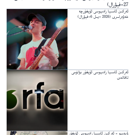
27-فېۋرال)
ئەركىن ئاسىيا رادىيوسى ئۇيغۇرچە
خەۋەرلىرى (2026 -يىل 6-فېۋرال)
ئەركىن ئاسىيا رادىيوسى ئۇيغۇر بۆلۈمى
تاقالدى
ۋىدىيو – ئەركىن ئاسىيا رادىيوسى ئۇيغۇر