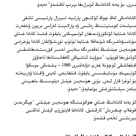
بىرى. بۇ يەنە كانادانىڭ ئوبرازىغا بېرىپ تاقىلىدۇ" دەيدۇ.
كانادادىكى ئەڭ چوڭ ئۆكتىچى پارتىيە، لىبېرال پارتىيىسى تاشقى
سىياسەت كومىتېتىنىڭ رەئىسى ۋە پارلامېنت ئەزاسى بريون ۋىلفەرت
كانادا خىتايدا ئۆتكۈزۈلىدىغان ئولىمپىكنى بايقۇت قىلسا، كانادا خىتاي
مۇناسىۋەتلىرىگە شۇنداقلا خىتايدا تۇتۇپ تۇرىلىۋاتقان كانادا پۇخراسى
ھۈسەيىن جېلىلنىڭ تەقدىرىگە سەلبىي تەسىر كۆرسىتىدىغانلىقىنى
ئوتتۇرىغا قويۇپ: "سوۋېت ئىتتىپاقى ئافغانىستانغا تاجاۋۇز
قىلغانلىقى ئۈچۈنلا غەرپ دۆلەتلىرى 1980 - يىلىدىكى موسكۋا
ئولىمپىك مۇسابىقىسىنى بايقۇت قىلغانىدى. ئەينى ۋاقىتتا ۋەزىيەتتە
بۇ توغرا قارار ئىدى. بۇنى ھۈسەيىن جېلىل دېلوسىنىڭ ماھىيىتى
بىلەن سېلىشتۇرغىلى بولمايدۇ،" دەيدۇ.
ئۇ يەنە كانادانىڭ خىتاي ھۆكۈمىتىگە ھۈسەيىن جېلىلنى "چېگرىدىن
قوغلاپ چىقىرىش" ئارقىلىق، كاناداغا قايتۇرۇپ كېلىش تەكلىبى
بېرىشىنى تەلەپ قىلىدۇ.