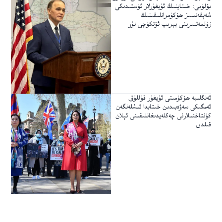
بۆلۈمى: خىتاينىڭ ئۇيغۇرلار ئۈستىدىكى
شەپقەتسىز ھۆكۈمرانلىقىنىڭ
زۇلمەتلىرىنى يېرىپ ئۆتكۈچى نۇر
ئەنگلىيە ھۆكۈمىتى ئۇيغۇر قۇللۇق
ئەمگىكى سەۋەبىدىن خىتايدا ئىشلەنگەن
كۈنتاختىلارنى چەكلەيدىغانلىقىنى ئېلان
قىلدى