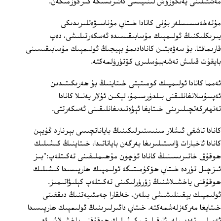
مەشئىلىنى يەتكۈزۈش لىنىيىسى دائىرىسىگە كىرگۈزمىگەن.
مۇتەخەسسىسلەر بۇنى كانادا خىتاي مۇناسىۋەتلىرىدىكى
يىرىكلىكنىڭ ئولىمپىك مۇسابىقىسىدە ئەسكەرتىلىشى، دەپ
قارىماقتا. بۇ سەۋەبتىن كانادادىمۇ بېيجىڭ ئولىمپىك مۇسابىقىسىنى
بايقۇت قىلىش تەشەببۇسلىرى كۆتۈرۈلمەكتە.
ئەمما كانادا ئولىمپىك كومىتېتى خىتاينىڭ بۇ ھەرىكىتىدىن
ئەپسۇسلانغانلىقنى بىلدۈرسىمۇ، لېكىن ئۇلار يەنىلا كانادا
تەنھەركەتچىلىرىنى خىتايغا ئېۋەتىدىغانلىقىنى ئەسكەرتتى.
كانادا تاشقى ئىشلار مىنىستىرلىكىنىڭ باياناتچىسى بېرنارد ڭۇيېن
كانادا ئاخبارات ۋاسىتىلىرىغا بەرگەن باياناتىدا، خىتاينىڭ كىشىلىك
ھوقۇق خاتىرىسىنىڭ كانادا ئۈچۈن مۇھىملىقىنى تەكىتلەپ:"بىز
ئىزچىل تۈردە خىتاي ھۆكۈمىتىگە ئولىمپىك ھارپىسىدا كىشىلىك
ھوقۇقنى ياخشىلاشنىڭ زۆرۈرلىكىنى تەكىتلەپ كېلىۋاتىمىز.
ئولىمپىك يېقىنلىشىشى بىلەن، خەلقارا جەمئىيەتنىڭ دىققىتى
خىتايغا مەركەزلەشمەكتە. خىتاي دائىرلىرىنىڭ ئولىمپىك ھارپىسىدا
ئەمىلىي تەدبىرلەر ئارقىلىق، كىشىلىك ھوقۇقنى ياخشىلاش ۋە