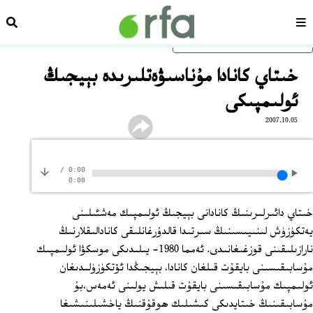
سەھىپە
ئىزد
ئاساسلىق مەزمۇنغا ئاتلاڭ
خىتاي كانادا مۇناسىۋەتلىرىدە بېيجىڭ
ئولىمپىكى
2007.10.05
/
0:00
0:00
خىتاي دائىرلىرىنىڭ كانادانى بېيجىڭ ئولىمپىك مەشئىلىنى
يەتكۈزۈش لىنىيىسىنىڭ سىرتىدا قالدۇرغانلىقى كانادالىقلارنىڭ
نارازىلىقىنى قوزغىغانىدى. ئەمما 1980- يىلىدىكى موسكۋا ئولىمپىك
مۇسابىقىسىنى بايقۇت قىلغان كانادا، بېيجىڭدا ئۆتكۈزۈلىدىغان
ئولىمپىك مۇسابىقىسىنى بايقۇت قىلىش يولىنى ئەمەس،بۇ
مۇسابىقىنىڭ خىتايدىكى كىشىلىك ھوقۇقنىڭ ياخشىلىنىشىغا