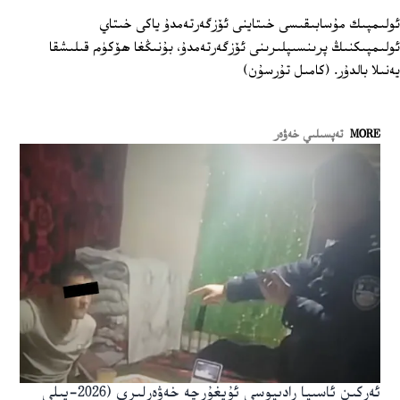
ئولىمپىك مۇسابىقىسى خىتاينى ئۆزگەرتەمدۇ ياكى خىتاي
ئولىمپىكنىڭ پرىنسىپلىرىنى ئۆزگەرتەمدۇ، بۇنىڭغا ھۆكۈم قىلىشقا
يەنىلا بالدۇر. (كامىل تۇرسۇن)
MORE
تەپسىلىي خەۋەر
ئەركىن ئاسىيا رادىيوسى ئۇيغۇرچە خەۋەرلىرى (2026-يىلى