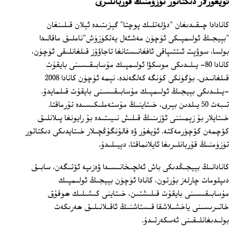
ئۇيغۇرلار دىكتاتور تۈزۈمنىڭ قۇربانلىرى
كانادادا چىقىدىغان "دۆلەتلىك پوچتا" گېزىتىدە ئېلان قىلىنغان
"بېيجىڭ ئولىمپىكى ئۈچۈن مەشئەل يەتكۈزۈش"ناملىق ماقالىدا
بولسا، سوۋېت ئىتتىپاقى ئافغانىستانغا تاجاۋۇز قىلغانلىقى ئۈچۈن،
كانادا 80- يىلىدىكى موسكۋا ئولىمپىك مۇسابىقىسىنى بايقۇت
قىلغانىدى. بۈگۈنكى كۈنگە كەلگەندە، نېمە ئۈچۈن كانادا 2008
-يىلىدىكى بېيجىڭ ئولىمپىك مۇسابىقىسىنى بايقۇت قىلمايدۇ.
تىبەت 50 يىلدىن بېرى، خىتاينىڭ مۇستەملىكىسىدە تۇرماقتا.
خىتايلار بۇ زېمىننى ئۆزىنىڭ قىلىش نىيىتىدە بۇ رايونغا پىلانلىق
كۆچمەن كۆچۈرمەكتە. ئۇيغۇر ۋە فالۇنگۇڭچىلار خىتايدىكى دىكتاتور
تۈزۈمنىڭ قۇربانلىرىغا ئايلانماقتا، دېيىلىدۇ.
كانادانىڭ بېيجىڭدىكى باش ئەلچىخانىسىدا ۋەزىپە ئۆتىگەن، سابىق
دىپلومات چارلەز بۇرتون، كانادا ئۈچۈن بېيجىڭ ئولىمپىك
مۇسابىقىسىنى بايقۇت قىلىشتىن، خىتاينى كىشىلىك ھوقۇق
خاتىرىسىنى ياخشىلاشقا قىستاشنىڭ ئاقىلانىلىق ھەرىكەت
بولىدىغانلىقىنى ئەسكەرتىدۇ.