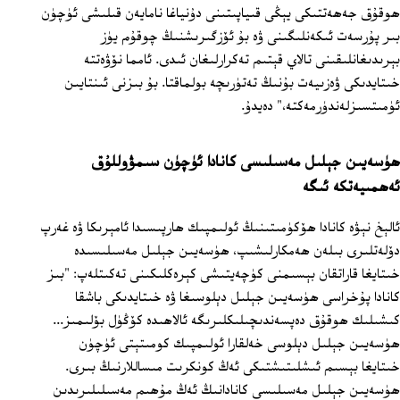
ھوقۇق جەھەتتىكى يېڭى قىياپىتىنى دۇنياغا نامايەن قىلىشى ئۈچۈن
بىر پۇرسەت ئىكەنلىگىنى ۋە بۇ ئۆزگىرىشنىڭ چوقۇم يۈز
بېرىدىغانلىقىنى تالاي قېتىم تەكرارلىغان ئىدى. ئامما نۆۋەتتە
خىتايدىكى ۋەزىيەت بۇنىڭ تەتۈرىچە بولماقتا. بۇ بىزنى ئىنتايىن
ئۈمىتسىزلەندۈرمەكتە،" دەيدۇ.
ھۈسەيىن جېلىل مەسىلىسى كانادا ئۈچۈن سىمۋوللۇق
ئەھمىيەتكە ئىگە
ئالېخ نېۋە كانادا ھۆكۈمىتىنىڭ ئولىمپىك ھارپىسىدا ئامېرىكا ۋە غەرپ
دۆلەتلىرى بىلەن ھەمكارلىشىپ، ھۈسەيىن جېلىل مەسىلىسىدە
خىتايغا قاراتقان بېسىمنى كۈچەيتىشى كېرەكلىكىنى تەكىتلەپ: "بىز
كانادا پۇخراسى ھۈسەيىن جېلىل دېلوسىغا ۋە خىتايدىكى باشقا
كىشىلىك ھوقۇق دەپسەندىچىلىكلىرىگە ئالاھىدە كۆڭۈل بۆلىمىز...
ھۈسەيىن جېلىل دېلوسى خەلقارا ئولىمپىك كومىتېتى ئۈچۈن
خىتايغا بېسىم ئىشلىتىشتىكى ئەڭ كونكرىت مىساللارنىڭ بىرى.
ھۈسەيىن جېلىل مەسىلىسى كانادانىڭ ئەڭ مۇھىم مەسىلىلىرىدىن