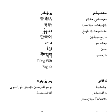
سەھىپىلەر
بۆلۈملەر
تەپسىلىي خەۋەر
普通话
ۋەزىيەت- مۇلاھىزە
粤语
مەدەنىيەت ۋە تارىخ
မြန်မာ
تارىخ-بۈگۈن
한국어
يەتتە سۇ
ລາວ
سىن
ខ្មែរ
ئارخىپ
བོད་སྐད།
Tiếng Việt
English
ئاڭلاش
بىز بۇ يەردە
 window
چاستوتا
توسۇقلىرىدىن ئۆتۈش قوراللىرى
ئاڭلىتىشلار
ئالاقىلىشىڭ
Podcasts مۇلازىمىتى