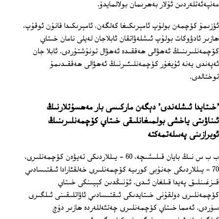
مەنپەئەتلەردىن ئۇلار بەھرىمان بولالمايدۇ.
ئۆزىمۇ كۆچمەن بولۇپ ئامېرىكىغا كەلگەن، ئامېرىكىدا قانۇن ئوقۇپ،
ھازىر ئادۋوكات بولۇپ ئىشلەۋاتقان ئابلاجان لەيلى نامان خىتاي
كۆچمەنلىرىنىڭ ئەھۋالى ھەققىدە ئەھۋال تونۇشتۇردى. ئابلا جان
ئەپەندى يەنە ئۇيغۇر كۆچمەنلىئىرنىڭ ئەھۋالى ھەققىدىمۇ
توختالدى.
'خىتايدا ئىشلەندى' دېگەن ماركىسى بار مەھسۇتلارنىڭ
ئىناۋىتى ياخشى بولمىغانلىقى خىتاي كۆچمەنلىرىنىڭ
ئوبرازىنى پەسلەتمەكتە
ب ب س نىڭ بايان قىلىشىچە، 60 ‏- يىللاردىكى تەيۋەن كۆچمەنلىرى،
70 ‏- يىللاردىكى جەنۇبى كورىيە كۆچمەنلىرى خەلقئارادا ئىقتىسادىي
قىزغىنلىق پەيدا قىلغان ئىدى. ئۇنىڭدىن كېيىنكى خىتاي
كۆچمەنلىرى دولقۇنى خىتايدىكى ئىقتىسادىي ئاۋاتلىقىنى ئىلگىرى
سۈردى. ئەمما خىتاي كۆچمەنلىرى چەتئەللەردە ھازىر دۇچ