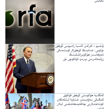
تاقالدى
ۋىدىيو – ئەركىن ئاسىيا رادىيوسى ئۇيغۇر
بۆلۈمى: خىتاينىڭ ئۇيغۇرلار ئۈستىدىكى
شەپقەتسىز ھۆكۈمرانلىقىنىڭ
زۇلمەتلىرىنى يېرىپ ئۆتكۈچى نۇر
ئەنگلىيە ھۆكۈمىتى ئۇيغۇر قۇللۇق
ئەمگىكى سەۋەبىدىن خىتايدا ئىشلەنگەن
كۈنتاختىلارنى چەكلەيدىغانلىقىنى ئېلان
قىلدى