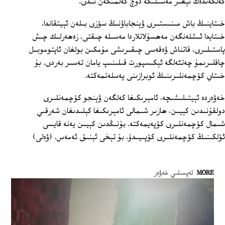
كەلگەندەك ئېغىر مەسىلىگە دۇچ كەلمىگەن ئىدى.
خىتاينىڭ باش مىنىستىرى ۋېنجاباۋنىڭ سۆزى بىلەن ئېيتقاندا،
خىتايدا ئىشلەنگەن مەھسۇلاتلاردا مەسىلە چىقتى، زەھەرلىك چىش
پاستىلىرى، قاتناش ۋەقەسى چىقىرىشى مۇمكىن بولغان ئاپتوموبىل
چاقلىرىمۇ چەتئەلگە ئېكىسپورت قىلىنىپ يامان تەسىر بەردى. بۇ
خىتاي كۆچمەنلىرىنىڭ ئوبرازىنى پەسلەتمەكتە.
خەۋەردە ئېيتىلىشىچە، ئامېرىكىغا كەلگەن ۋېنجو كۆچمەنلىرى
دولقۇنىدىن كېيىن، ھازىر شىمالى ئامېرىكىغا كېلىدىغان شەرقىي
شىمال كۆچمەنلىرى كۆپەيمەكتە. بۇنىڭدىن كېيىن يەنە قايسى
ئۆلكىنىڭ كۆچمەنلىرى كۆپىيىدۇ، بۇ تېخى ئېنىق ئەمەس. (ۋەلى)
MORE
تەپسىلىي خەۋەر