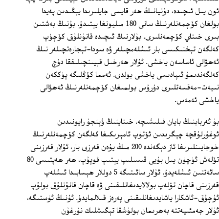
ئون يىل ئىچىدە، دۇنيانىڭ ھەر قايسى جايلىرىدا يېڭىدىن پەيدا
بولغان كۆچمەنلەرنىڭ سانى 180 مىليونغا يېتىدۇ. بۇنىڭ بەشتىن
بىرى خىتاي كۆچمەنلىرى. بۇلارنىڭ ئىچىدە قانۇنلۇق كۆچۈپ
كەلگەن تېخنىكىسى بار ئىشلەمچىلەر ۋە سودا-تېجارەتچىلەر نىڭ
ئەھۋالى ئاساسەن ياخشى. ئۇلار ھەرخىل قېيىنچىلىققا دۇچ
كەلگەندىمۇ ئىپادىسى ياخشى بولدى. ئەمما كۆڭلىگە پۈككەن
نىيەت-مەقسەتلىرى دۇرۇس بولمىغان كۆچمەنلەرنىڭ ئەھۋالى
ياخشى ئەمەس.
بۇ ئەربابنىڭ بايان قىلىشىچە، خىتاينىڭ ۋېنجۇ رايونىدىن
ئوغۇرلۇقچە چېگرىدىن ئۆتۈپ ئامېرىكىغا كەلگەن كۆچمەنلەرنىڭ
خوجايىنلىرىغا ئاز دېگەندە 200 مىڭ يۇەن قەرزى بار، ئۇلار قەرزىنى
تۆلەش ئۈچۈن يىل بۇيى قىسىلىپ يېتىپ قوپۇپ، ھەر ھەپتىسى 80
سائەتتىن ئىشلەيدۇ. ئۇلار سائىتىگە 5 دوللار ھېسابىدا ئىشلەپ
قەرزىنى قاچان تۆلەپ بولالايدىغانلىقىنى ۋە قاچان قانۇنلۇق بولۇپ
ئۇچۇق-ئاشكارا ياشايدىغانلىقىنى پەرەز قىلالمايدۇ. ئۇنىڭ ئۈستىگە،
ئۇلار جەمئىيەتتە بەھرىمان بولۇشقا تېگىشلىك نۇرغۇن