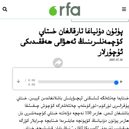
سەھىپە
ئىزد
ئاساسلىق مەزمۇنغا ئاتلاڭ
پۈتۈن دۇنياغا تارقالغان خىتاي
كۆچمەنلىرىنىڭ ئەھۋالى ھەققىدىكى
ئۇچۇرلار
2007.07.30
/
0:00
0:00
خىتايدا چەتئەلگە ئىشىكنى ئېچىۋېتىش باشلانغاندىن كېيىن، خىتاي
پۇقرالىرى تۈركۈم-تۈركۈملەپ چەتئەللەرگە كۆچۈش چىقىشقا
باشلىغان ئىدى. ھازىر 150 نەچچە دۆلەتتە خىتاي كۆچمەنلىرى بار.
ھازىر پۈتۈن دۇنيانىڭ كۆپۈنچە جايلىرىدا خىتايچە چىرايلار كۆزگە
چېقىلىپ تۇرىدۇ. 'ئامېرىكا ئاۋازى' نىڭ بايان قىلىشىچە، خىتاي