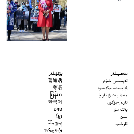
سەھىپىلەر
بۆلۈملەر
تەپسىلىي خەۋەر
普通话
ۋەزىيەت- مۇلاھىزە
粤语
مەدەنىيەت ۋە تارىخ
မြန်မာ
تارىخ-بۈگۈن
한국어
يەتتە سۇ
ລາວ
سىن
ខ្មែរ
ئارخىپ
བོད་སྐད།
Tiếng Việt