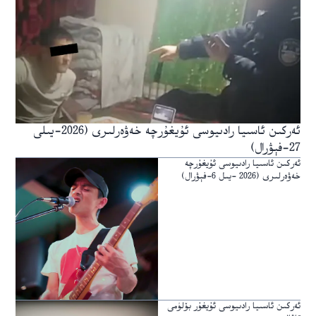
ئەركىن ئاسىيا رادىيوسى ئۇيغۇرچە خەۋەرلىرى (2026-يىلى
27-فېۋرال)
ئەركىن ئاسىيا رادىيوسى ئۇيغۇرچە
خەۋەرلىرى (2026 -يىل 6-فېۋرال)
ئەركىن ئاسىيا رادىيوسى ئۇيغۇر بۆلۈمى