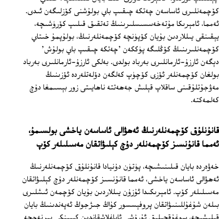
كۆچمەنلىرى ئاساسەن چەتكە چىقىپ باي بولۇشنى كۆزلىگەن ئىدى.
ئەمما، ئامېرىكا مۇتەخەسسىسلىرىنىڭ تەتقىق قىلىپ كۆرۈشىچە،
يېقىنقى يىللاردىن بۇيان كۆپۈنچە كۆچمەنلەرنىڭ، بولۇپمۇ خىتاي
كۆچمەنلىرىنىڭ كۆڭلىگە پۈككەن 'چەتكە چىقىپ باي بولۇش'
دېگەن ئارزۇ-ئارمانلىرى بەرباد بولدى. بەلكى ئارزۇ-ئارمانلىرى بەرباد
بولغان كۆچمەنلەر ئۆزى كۆچۈپ كەلگەن دۆلەتلەردە ئۆزىنىڭ
مەۋجۇتلۇقىنى ساقلاپ قېلىش جەھەتتە ناھايىتى زور بېسىمغا دۇچ
كەلمەكتە.
قانۇنلۇق كۆچمەنلەرنىڭ ئەھۋالى ئاساسەن ياخشى بولسىمۇ،
ئەمما قانۇنسىز كۆچمەنلەر دۇچ كېلىۋاتقان مەسىلىلەر كۆپ
خەۋەردە بايان قىلىنىشىچە، پۈتۈن دۇنيادا قانۇنلۇق كۆچمەنلەرنىڭ
ئەھۋالى ئاساسەن ياخشى، ئەمما قانۇنسىز كۆچمەنلەر دۇچ كېلىۋاتقان
مەسىلىلەر كۆپ. ئامېرىكىدا ئۇزۇن يىللاردىن بۇيان كۆچمەن ئىشلىرى
بىلەن شۇغۇللىنىۋاتقان پروفېسسور كۇاڭ جىژجوڭ ئەپەندىنىڭ بايان
قىلىشىچە، سوغۇقچىلىق ئۇرۇشى ئاياغلاشقاندىن كېيىنكى بىرنەچچە