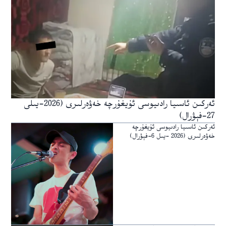
ئەركىن ئاسىيا رادىيوسى ئۇيغۇرچە خەۋەرلىرى (2026-يىلى
27-فېۋرال)
ئەركىن ئاسىيا رادىيوسى ئۇيغۇرچە
خەۋەرلىرى (2026 -يىل 6-فېۋرال)