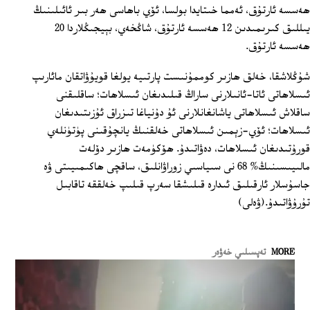
ھەسسە ئارتۇق، ئەمما خىتايدا بولسا، ئۆي باھاسى ھەر بىر ئائىلىنىڭ
يىللىق كىرىمىدىن 12 ھەسسە ئارتۇق، شاڭخەي، بېيجىڭلاردا 20
ھەسسە ئارتۇق.
شۇڭلاشقا، خەلق ھازىر كوممۇنىست پارتىيە يولغا قويۇۋاتقان مائارىپ
ئىسلاھاتى ئاتا-ئانىلارنى ساراڭ قىلىدىغان ئىسلاھات؛ ساقلىقنى
ساقلاش ئىسلاھاتى ياشانغانلارنى ئۇ دۇنياغا تىزراق ئۇزىتىدىغان
ئىسلاھات؛ ئۆي-زېمىن ئىسلاھاتى خەلقنىڭ يانچۇقىنى پۈتۈنلەي
قورۇتىدىغان ئىسلاھات، دەۋاتىدۇ. ھۆكۈمەت ھازىر دۆلەت
مالىيىسىنىڭ% 68 نى سىياسىي زوراۋانلىق، ساقچى ھاكىمىيىتى ۋە
جاسۇسلار ئارقىلىق ئىدارە قىلىشقا سەرپ قىلىپ خەلققە تاقابىل
تۇرۇۋاتىدۇ.(ۋەلى)
MORE
تەپسىلىي خەۋەر