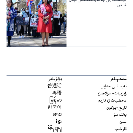
كۈنتاختىلارنى چەكلەيدىغانلىقىنى ئېلان
قىلدى
سەھىپىلەر
بۆلۈملەر
تەپسىلىي خەۋەر
普通话
ۋەزىيەت- مۇلاھىزە
粤语
مەدەنىيەت ۋە تارىخ
မြန်မာ
تارىخ-بۈگۈن
한국어
يەتتە سۇ
ລາວ
سىن
ខ្មែរ
ئارخىپ
བོད་སྐད།