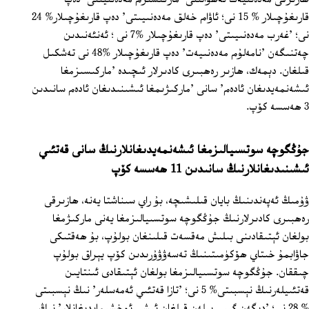
قارىغۇچىلار % 15 نى؛ ئاۋام خەلق مەدەنىيىتى' دەپ قارىغۇچىلار% 24
نى؛ 'غەرب مەدەنىيىتى' دەپ قارىغۇچىلار %7 نى ؛ ئەنئەنىدىن
چەتنىگەن 'نامەلۇم مەدەنىيەت' دەپ قارىغۇچىلار %48 نى تەشكىل
قىلغان. دېمەك، ھازىر رەھبىرى كادىرلار ئىچىدە 'ماركىسىزمغا
ئىشەنمەيدىغان ئادەم' سانى 'ماركىژىمغا ئىشىنىدىغان ئادەم سانىدىن
3 ھەسسە كۆپ.
جۇڭگوچە سوتسىيالىزمغا ئىشەنمەيدىغانلارنىڭ سانى قەتئىي
ئىشىنىدىغانلارنىڭ سانىدىن 11 ھەسسە كۆپ
ۋۇمىڭ ئەپەندىنىڭ بايان قىلىشىچە، بۇ راي سىناشتا يەنە، ھازىرقى
رەھبىرى كادىرلارنىڭ جۇڭگوچە سوتسىيالىزمغا يەنى ماركىژمغا
بولغان ئېتىقادىنى بىلىش مەقسەت قىلىنغان بولۇپ، بۇ ھەقتىكى
جاۋابمۇ خىتاي ھۆكۈمىتىنىڭ تەسەۋۋۇرىدىن كۆپ يېراق بولۇپ
چىققان. جۇڭگوچە سوتسىيالىزمغا بولغان ئېتىقادى ئىنتايىن
قەتئىيلەرنىڭ نېسبىتى% 5 نى؛ 'تازا قەتئىي ئەمەسلەر' نىڭ نېسبىتى
% 28 نى؛ 'دېگەن گېپى بىلەن قىلغان ئىشى ئوخشىمايدىغانلار' نىڭ