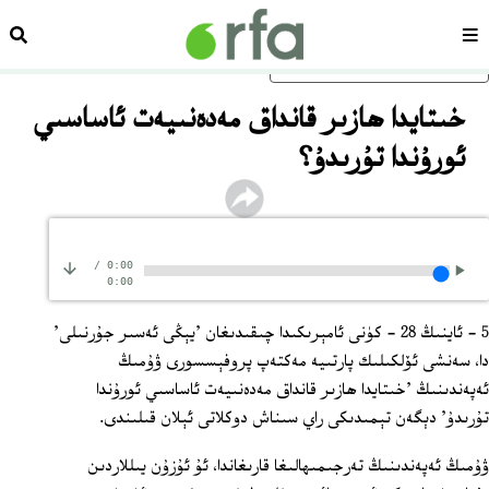
سەھىپە
ئىزد
ئاساسلىق مەزمۇنغا ئاتلاڭ
خىتايدا ھازىر قانداق مەدەنىيەت ئاساسىي
ئورۇندا تۇرىدۇ؟
/
0:00
0:00
5 ‏- ئاينىڭ 28 ‏- كۈنى ئامېرىكىدا چىقىدىغان 'يېڭى ئەسىر جۇرنىلى'
دا، سەنشى ئۆلكىلىك پارتىيە مەكتەپ پروفېسسورى ۋۇمىڭ
ئەپەندىنىڭ 'خىتايدا ھازىر قانداق مەدەنىيەت ئاساسىي ئورۇندا
تۇرىدۇ' دېگەن تېمىدىكى راي سىناش دوكلاتى ئېلان قىلىندى.
ۋۇمىڭ ئەپەندىنىڭ تەرجىمىھالىغا قارىغاندا، ئۇ ئۇزۇن يىللاردىن