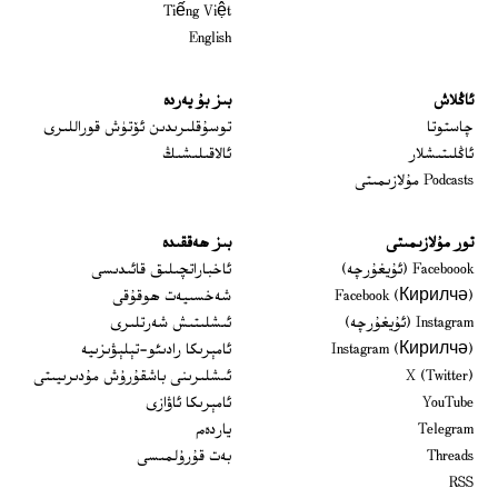
Tiếng Việt
English
ئاڭلاش
بىز بۇ يەردە
 window
چاستوتا
توسۇقلىرىدىن ئۆتۈش قوراللىرى
ئاڭلىتىشلار
ئالاقىلىشىڭ
Podcasts مۇلازىمىتى
تور مۇلازىمىتى
بىز ھەققىدە
Opens in new window
Faceboook (ئۇيغۇرچە)
ئاخباراتچىلىق قائىدىسى
Opens in new window
Facebook (Кирилчә)
شەخسىيەت ھوقۇقى
Opens in new window
Instagram (ئۇيغۇرچە)
ئىشلىتىش شەرتلىرى
Opens in new window
Instagram (Кирилчә)
ئامېرىكا رادىئو-تېلېۋىزىيە
window
Opens in new window
X (Twitter)
ئىشلىرىنى باشقۇرۇش مۇدىرىيىتى
Opens in new window
Opens in new window
YouTube
ئامېرىكا ئاۋازى
Opens in new window
Telegram
ياردەم
Opens in new window
Threads
بەت قۇرۇلمىسى
RSS