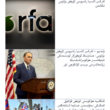
ئەركىن ئاسىيا رادىيوسى ئۇيغۇر بۆلۈمى
تاقالدى
ۋىدىيو – ئەركىن ئاسىيا رادىيوسى ئۇيغۇر
بۆلۈمى: خىتاينىڭ ئۇيغۇرلار ئۈستىدىكى
شەپقەتسىز ھۆكۈمرانلىقىنىڭ
زۇلمەتلىرىنى يېرىپ ئۆتكۈچى نۇر
ئەنگلىيە ھۆكۈمىتى ئۇيغۇر قۇللۇق
ئەمگىكى سەۋەبىدىن خىتايدا ئىشلەنگەن