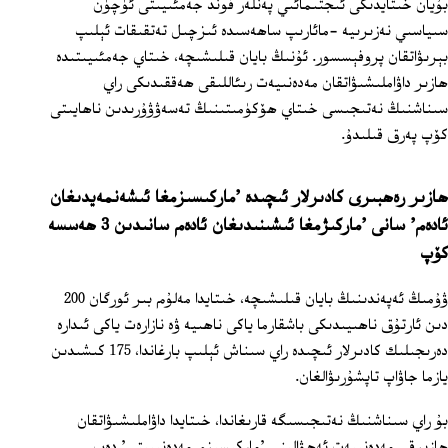
بۇيان خىتايدىكى ئىجتىمائىي پەنلەر فوند جەمئىيىتى ئۈچۈن
سىياسىي نەزىرىيە -مائارىپ ساھەسىدە ئىزچىل تەتقىقات ئېلىپ
بېرىۋاتقان پروفېسسور. ئۇنىڭ بايان قىلىشىچە، خىتاي جەمئىيىتىدە
ھازىر داۋاملىشىۋاتقان مەدەنىيەت رىئاللىقى ھەققىدىكى راي
سىناشنىڭ نەتىجىسى خىتاي ھۆكۈمىتىنىڭ تەسەۋۋۇرىدىن ناھايىتى
كۆپ پەرق قىلىدۇ.
ھازىر رەھبىرى كادىرلار ئىچىدە 'ماركىسىزمغا ئىشەنمەيدىغان
ئادەم' سانى 'ماركىژمغا ئىشىنىدىغان ئادەم سانىدىن 3 ھەسسە
كۆپ
ۋۇمىڭ ئەپەندىنىڭ بايان قىلىشىچە، خىتايدا مەلۇم بىر ئورگان 200
دىن ئارتۇق ناھىيىدىكى باشقارما ياكى ناھىيە ۋە نازارەت ياكى ئىدارە
دەرىجىلىك كادىرلار ئىچىدە راي سىناش ئېلىپ بارغاندا، 175 كىشىدىن
يازما جاۋاپ تاپشۇرىۋالغان.
بۇ راي سىناشنىڭ نەتىجىسىگە قارىغاندا، خىتايدا داۋاملىشىۋاتقان
ھازىرقى مەدەنىيەت ئەھۋالىنى 'ماركىسىزم مەدەنىيىتى' دەپ