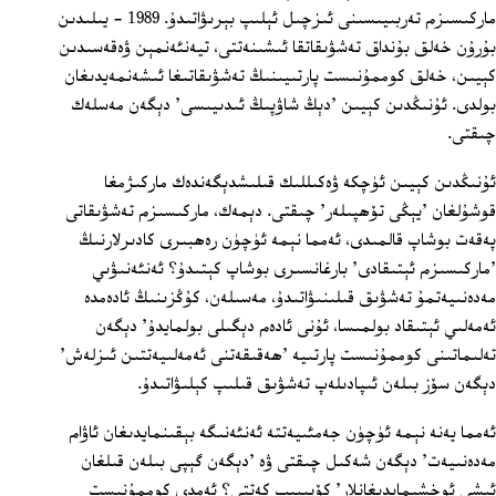
ماركىسىزم تەربىيىسىنى ئىزچىل ئېلىپ بېرىۋاتىدۇ. 1989 ‏- يىلىدىن
بۇرۇن خەلق بۇنداق تەشۋىقاتقا ئىشىنەتتى، تيەنئەنمېن ۋەقەسىدىن
كېيىن، خەلق كوممۇنىست پارتىيىنىڭ تەشۋىقاتىغا ئىشەنمەيدىغان
بولدى. ئۇنىڭدىن كېيىن 'دېڭ شاۋپىڭ ئىدىيىسى' دېگەن مەسلەك
چىقتى.
ئۇنىڭدىن كېيىن ئۈچكە ۋەكىللىك قىلىشدېگەندەك ماركىژمغا
قوشۇلغان 'يېڭى تۆھپىلەر' چىقتى. دېمەك، ماركىسىزم تەشۋىقاتى
پەقەت بوشاپ قالمىدى، ئەمما نېمە ئۈچۈن رەھبىرى كادىرلارنىڭ
'ماركىسىزم ئېتىقادى' بارغانسىرى بوشاپ كېتىدۇ؟ ئەنئەنىۋىي
مەدەنىيەتمۇ تەشۋىق قىلىنىۋاتىدۇ، مەسىلەن، كۇڭزىنىڭ ئادەمدە
ئەمەلىي ئېتىقاد بولمىسا، ئۇنى ئادەم دېگىلى بولمايدۇ' دېگەن
تەلىماتىنى كوممۇنىست پارتىيە 'ھەقىقەتنى ئەمەلىيەتتىن ئىزلەش'
دېگەن سۆز بىلەن ئىپادىلەپ تەشۋىق قىلىپ كېلىۋاتىدۇ.
ئەمما يەنە نېمە ئۈچۈن جەمئىيەتتە ئەنئەنىگە بېقىنمايدىغان ئاۋام
مەدەنىيەت' دېگەن شەكىل چىقتى ۋە 'دېگەن گېپى بىلەن قىلغان
ئىشى ئوخشىمايدىغانلار' كۆپىيىپ كەتتى؟ ئەمدى كوممۇنىست