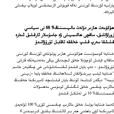
پارتىيە ئۆزىنىڭ ئورنىنى نەگە قويۇشى لازىملىقىنى ئويلاپ بېقىشى
كېرەك.
ھۆكۈمەت ھازىر دۆلەت مالىيىسىنىڭ% 68 نى سىياسىي
زوراۋانلىق، ساقچى ھاكىمىيىتى ۋە جاسۇسلار ئارقىلىق ئىدارە
قىلىشقا سەرپ قىلىپ خەلققە تاقابىل تۇرۇۋاتىدۇ
خىتايدا كوممۇنىست ھۆكۈمىتى ھازىر پۈتۈنلەي ئۆزىنىڭ ئورنىنى
ساقلاپ قېلىش ئۈچۈنلا خەلق ئىچىدىكى يېڭى مەدەنىيەتكە قارشى
تۇرۇۋاتىدۇ، ‏‏- دەپ بايان قىلىدۇ ئىقتىسادشۇناس خې چىڭليەن خانىم
"خىتايدا ئېلىپ بېرىلىۋاتقان ئىسلاھاتنىڭ خەلققە پايدا -زىيىنى
نېمە؟" دېگەن كىتابىدا. ئۇنىڭ بايان قىلىشىچە، ئامېرىكىدا خەلقنىڭ
مائارىپ چىقىمى خەلق ئىگىلىكى ئومۇمىي مەھسۇلات
قىممىتىنىڭ% 10 نى تەشكىل قىلىدۇ.
ئەمما خىتايدا بولسا، خەلق مائارىپ چىقىمىنى ئۆزى% 100 تۆلەيدۇ.
ئامېرىكىدا ئۆي باھاسى ھەر بىر ئائىلىنىڭ يىللىق كىرىمىدىن 6