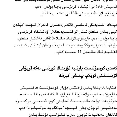
نېسبىتى %49 نى؛ ئېتىقاد كرىزىسى پەيدا بولدى' دەپ
قارىغۇچىلارنىڭ نېسبىتى %13 نى تەشكىل قىلغان.
دېمەك، خىتايدىكى ئاساسىي قاتلام رەھبىرى كادىرلار ئىچىدە 'دېگەن
گېپى بىلەن قىلغان ئىشى ئوخشىمايدىغانلار' ۋە ئېتىقاد كرىزىسى
پەيدا بولدى' دەپ قارىغۇچىلارنىڭ سانىلا % 62نى تەشكىل قىلغان.
بۇنداق كادىرلار جۇڭگوچە سوتسىيالىزمغا بولغان ئېتىقادى ئىنتايىن
قەتئىيلەرنىڭ سانىدىن 11 ھەسسە كۆپ.
ئەمدى كوممۇنىست پارتىيە ئۆزىنىڭ ئورنىنى نەگە قويۇشى
لازىملىقىنى ئويلاپ بېقىشى كېرەك
خىتايدا 60 يىلغا يېقىن ۋاقىتتىن بۇيان كوممۇنىست ھاكىمىيىتى
مەۋجۇت، ‏‏- دەپ مۇلاھىزە قىلىدۇ ۋۇمىڭ ئەپەندى ماقالىسىدە، ‏-
ھۆكۈمەت دۆلەت مالىيىسىنىڭ ناھايىتى كۆپ قىسمىنى ماركىسىزم
مەدەنىيىتى ئۈچۈن، يەنى كېيىنچە 'جۇڭگوچە سوتسيالىزم' دەپ
ئاتالغان مەدەنىيەت ئۈچۈن سەرپ قىلىۋاتىدۇ. بۇنىڭ بىلەن