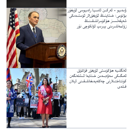
ۋىدىيو – ئەركىن ئاسىيا رادىيوسى ئۇيغۇر
بۆلۈمى: خىتاينىڭ ئۇيغۇرلار ئۈستىدىكى
شەپقەتسىز ھۆكۈمرانلىقىنىڭ
زۇلمەتلىرىنى يېرىپ ئۆتكۈچى نۇر
ئەنگلىيە ھۆكۈمىتى ئۇيغۇر قۇللۇق
ئەمگىكى سەۋەبىدىن خىتايدا ئىشلەنگەن
كۈنتاختىلارنى چەكلەيدىغانلىقىنى ئېلان
قىلدى