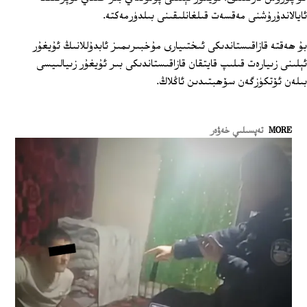
ئايالاندۇرۇشنى مەقسەت قىلغانلىقىنى بىلدۈرمەكتە.
بۇ ھەقتە قازاقىستاندىكى ئىختىيارى مۇخبىرىمىز ئابدۇللانىڭ ئۇيغۇر
ئېلىنى زىيارەت قىلىپ قايتقان قازاقىستاندىكى بىر ئۇيغۇر زىيالىيسى
بىلەن ئۆتكۈزگەن سۆھبتىدىن ئاڭلاڭ.
MORE
تەپسىلىي خەۋەر