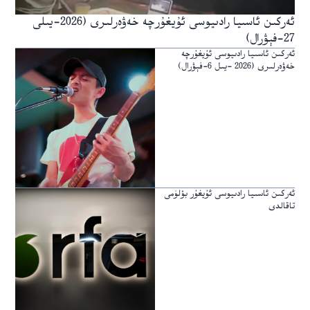
ئەركىن ئاسىيا رادىيوسى ئۇيغۇرچە خەۋەرلىرى (2026-يىلى
27-فېۋرال)
ئەركىن ئاسىيا رادىيوسى ئۇيغۇرچە
خەۋەرلىرى (2026 -يىل 6-فېۋرال)
ئەركىن ئاسىيا رادىيوسى ئۇيغۇر بۆلۈمى
تاقالدى