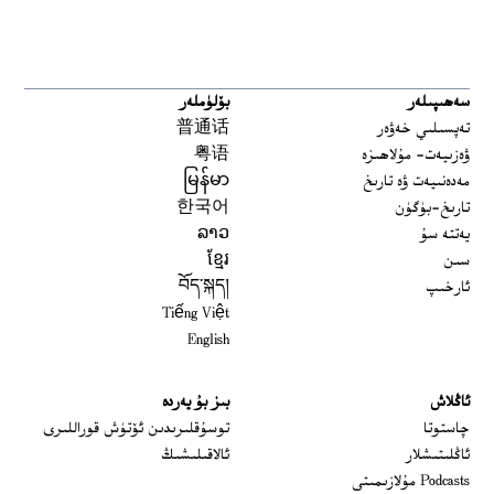
سەھىپىلەر
بۆلۈملەر
تەپسىلىي خەۋەر
普通话
ۋەزىيەت- مۇلاھىزە
粤语
مەدەنىيەت ۋە تارىخ
မြန်မာ
تارىخ-بۈگۈن
한국어
يەتتە سۇ
ລາວ
سىن
ខ្មែរ
ئارخىپ
བོད་སྐད།
Tiếng Việt
English
ئاڭلاش
بىز بۇ يەردە
 window
چاستوتا
توسۇقلىرىدىن ئۆتۈش قوراللىرى
ئاڭلىتىشلار
ئالاقىلىشىڭ
Podcasts مۇلازىمىتى