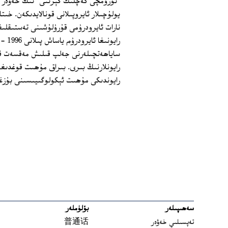
نارات ئايرودرۇمى قۇرۇلۇشىنى تەستىقلىغا
رايو
ساياھەتچىلەرنى جەلپ قىلىش مەقسەت قىل
رايونلارنىڭ بىرى. بىراق مۇھىت قوغدىغۇ
رايوندىكى مۇھىت ئېكولوگىيىسىنى بۇزغۇ
سەھىپىلەر
بۆلۈملەر
تەپسىلىي خەۋەر
普通话