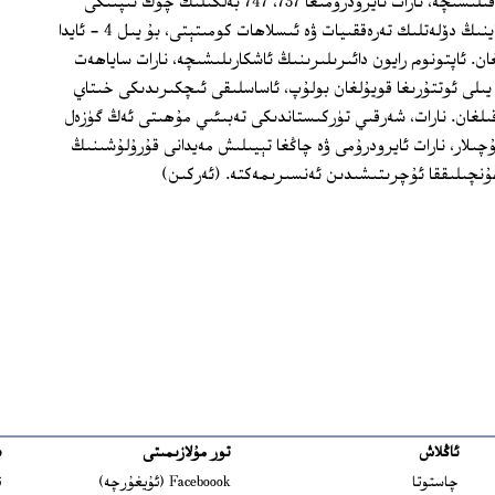
"ئۈرۈمچى كەچلىك گېزىتى" نىڭ خەۋەر قىلىشىچە، نارات ئايرودرۇمىغا 737، 747 بەلگىلىك چوڭ تىپتىكى
يولۇچىلار ئايروپىلانى قونالايدىكەن. خىتاينىڭ دۆلەتلىك تەرەققىيات ۋە ئىسلاھات كومىتېتى، بۇ يىل 4 - ئايدا
ن. ئاپتونوم رايون دائىرىلىرىنىڭ ئاشكارىلىشىچە، نارات ساياھەت
نىغا ئايرودرۇم ياساش پىلانى 1996 - يىلى ئوتتۇرىغا قويۇلغان بولۇپ، ئاساسلىقى ئىچكىرىدىكى خىتاي
غان. نارات، شەرقىي تۈركىستاندىكى تەبىئىي مۇھىتى ئەڭ گۈزەل
چىلار، نارات ئايرودرۇمى ۋە چاڭغا تېيىلىش مەيدانى قۇرۇلۇشىنىڭ
نچىلىققا ئۇچرىتىشىدىن ئەنسىرىمەكتە. (ئەركىن)
ئاڭلاش
تور مۇلازىمىتى
ب
ns in new window
چاستوتا
Faceboook (ئۇيغۇرچە)
ئ