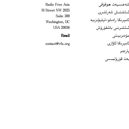
Open
ەخسىيەت ھوقۇقى
Radio Free Asia
2025 M Street NW
Op
ىشلىتىش شەرتلىرى
Suite 300
Opens
امېرىكا رادىئو-تېلېۋىزىيە
Washington, DC
ىشلىرىنى باشقۇرۇش
20036 USA
Opens in new window
ۇدىرىيىتى
Email
Opens in new window
امېرىكا ئاۋازى
contact@rfa.org
اردەم
ەت قۇرۇلمىسى