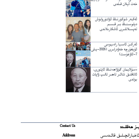
خەت ئېلان قىلدى
ئەكبەر شۈكۈرنىڭ ئۆلتۈرۈلۈش
دېلوسىنىڭ بىر قىسىم
تەپسىلاتلىرى ئاشكارىلاندى
ئەركىن ئاسىيا رادىيوسى
ئۇيغۇرچە خەۋەرلىرى (2026-يىلى
7-ئاۋغۇست)
«سۇلايمان گۇۋاھ»نىڭ ئاپتورى،
ئاتاقلىق شائىر تاھىر تالىپ ۋاپات
بولدى
Contact Us
ىز ھەققىدە
Ope
اخباراتچىلىق قائىدىسى
Address