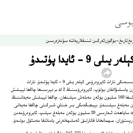
ىخ
تارىخ-بۈگۈن
ئەركىن تىنىقلار
يەتتە سۇ
نەزەر
سىن
9 - ئايدا پۈتىدۇ
ئۇيغۇر ئاپتونوم رايونىنىڭ كۈنەس ناھىيىسىدىكى نارات ئايرودرۇمى كېلەر يىلى 9 - ئايدا پۈتىدۇ. نارات
ئايرودرۇمى ئاساسەن ساياھەتچىلەر ئۈچۈن ياسىلىۋاتقان بولۇپ، ئايرودرۇمىنىڭ 2 ك م نېرىسىغا چاڭغا تېيىلىش
مەيدانى قۇرۇلىدىكەن. ئايرودرۇم قۇرۇلۇشىغا 160 مىليون يۈئەن مەبلەش سېلىنغان. چاڭغا تېيىلىش مەيدانىنىڭ
ولۇپ، 90 مىليون يۈئەن مەبلەغ سېلىنىدۇ. بېيجىڭدىكى بىر خىتاي شىركىتى چاڭغا مەيدانى
ياساشنى كۆتۈرىۋالغان. كۈنەس ناھىيىلىك ساياھەت ئىدارىسى 20 مىليون يۈئەن مەبلەغ سېلىپ، ئايرودرۇمدىن
رېستۇران، مىھمانخانا قاتارلىق ئەسلىھەلەرنى ياساشقا مەسئۇل بولىدۇ.