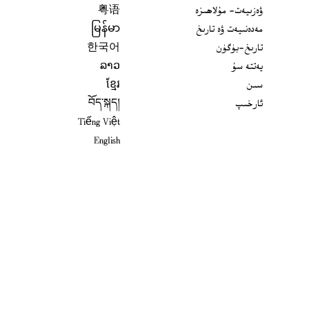
ۋەزىيەت- مۇلاھىزە
粤语
مەدەنىيەت ۋە تارىخ
မြန်မာ
تارىخ-بۈگۈن
한국어
يەتتە سۇ
ລາວ
سىن
ខ្មែរ
ئارخىپ
བོད་སྐད།
Tiếng Việt
English