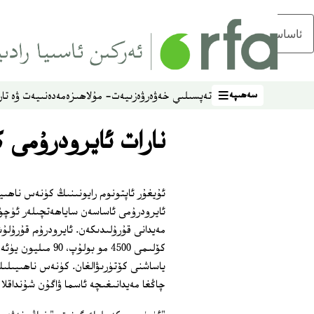
ئاساسلىق مەزمۇنغا ئاتلاڭ
سەھىپە
تەپسىلىي خەۋەر
ۋەزىيەت- مۇلاھىزە
مەدەنىيەت ۋە تار
سەھىپە
نارات ئايرودرۇمى كېلەر يىلى 
كۆلىمى 4500 مو ب
چاڭغا مەيدانىغىچە ئاسما ۋاگۇن شۇنداقلا 