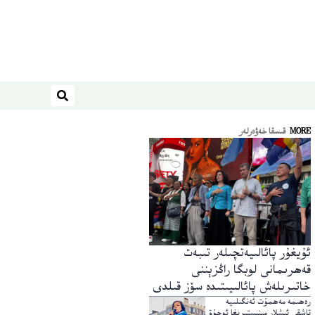
ئىزدەش
MORE
قىسقا خەۋەرلەر
ئۇيغۇر پائالىيەتچىلەر تىبەت
قەھرىمانى لوبگا راڭزېننى
خاتىرىلەش پائالىيىتىدە سۆز قىلدى
رەھىمە مەھمۇت ئەنگىلىيە
تاشقى ئىشلار مىنىستىرىغا ئوچۇق