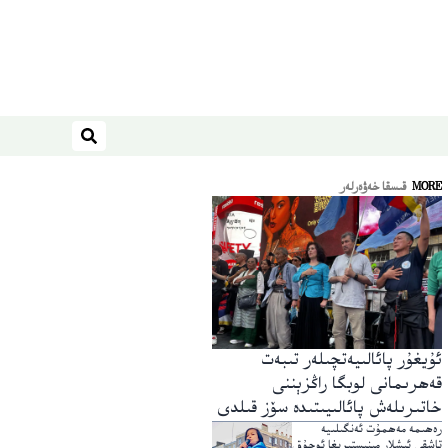
ئىزدەش
MORE
قىسقا خەۋەرلەر
ئۇيغۇر پائالىيەتچىلەر تىبەت
قەھرىمانى لوبگا راڭزېننى
خاتىرىلەش پائالىيىتىدە سۆز قىلدى
رەھىمە مەھمۇت ئەنگىلىيە
تاشقى ئىشلار مىنىستىرىغا ئوچۇق