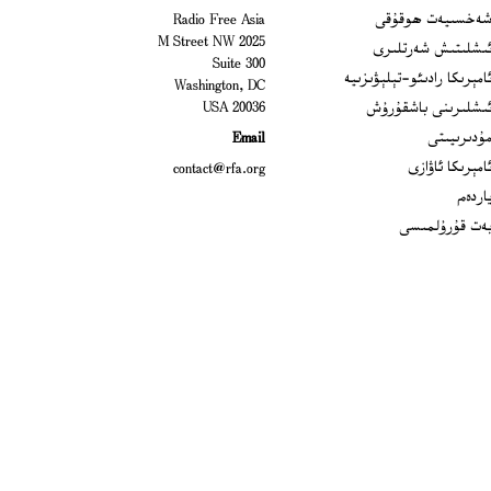
Open
ەخسىيەت ھوقۇقى
Radio Free Asia
2025 M Street NW
Op
ىشلىتىش شەرتلىرى
Suite 300
Opens
امېرىكا رادىئو-تېلېۋىزىيە
Washington, DC
ىشلىرىنى باشقۇرۇش
20036 USA
Opens in new window
ۇدىرىيىتى
Email
Opens in new window
امېرىكا ئاۋازى
contact@rfa.org
اردەم
ەت قۇرۇلمىسى