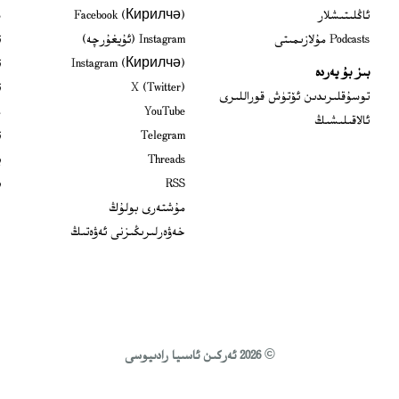
s in new window
ئاڭلىتىشلار
Facebook (Кирилчә)
ش
ens in new window
Podcasts مۇلازىمىتى
Instagram (ئۇيغۇرچە)
ئ
 in new window
Instagram (Кирилчә)
ئ
بىز بۇ يەردە
Opens in new window
X (Twitter)
ئ
Opens in new window
توسۇقلىرىدىن ئۆتۈش قوراللىرى
Opens in new window
YouTube
م
ئالاقىلىشىڭ
Opens in new window
Telegram
ئ
Opens in new window
Threads
ي
RSS
ب
مۇشتەرى بولۇڭ
خەۋەرلىرىڭىزنى ئەۋەتىڭ
© 2026 ئەركىن ئاسىيا رادىيوسى