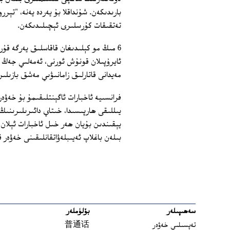
بارىدىكەن. شۇنداقلا بۇ يەردە يەنە، "تېر
تەتقىقات كۇرسلىرى ئېچىلىدىكەن.
6 مىڭ مو كېلىدىغان قاقاسلىق يەرگە قۇرۇ
ئايرۇپىلان قونۇش ئورنى، ئەمەلىي جەڭ مە
مەيدانى قاتارلىق زامانىۋىي مەشق بازىلى
يىللىقى ھارپىسىدا، خىتاي دائىرىلىرىنى
يېقىندىن بۇيان ھەر خىل ئاخبارات ئېلان 
بىلەن باغلاپ ئەيىبلەۋاتقانلىقىنى خەۋەر ق
سەھىپىلەر
بۆلۈملەر
تەپسىلىي خەۋەر
普通话