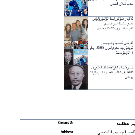
خەت ئېلان قىلدى
ئەكبەر شۈكۈرنىڭ ئۆلتۈرۈلۈش
دېلوسىنىڭ بىر قىسىم
تەپسىلاتلىرى ئاشكارىلاندى
ئەركىن ئاسىيا رادىيوسى
ئۇيغۇرچە خەۋەرلىرى (2026-يىلى
7-ئاۋغۇست)
«سۇلايمان گۇۋاھ»نىڭ ئاپتورى،
ئاتاقلىق شائىر تاھىر تالىپ ۋاپات
بولدى
Contact Us
ىز ھەققىدە
Ope
اخباراتچىلىق قائىدىسى
Address