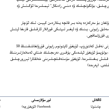
رورچىلىق، بۆلگۈنچىلىك ۋە دىنىي رادىكال" تېمىلىرىدا ئۆگىتىش ۋە
لغان بۇ مەركەزدە يەنە بىر قانچە يىللاردىن كېيىن، تىك ئۇچار
شق رايونى، يىنىك ۋە ئېغىر تىپتىكى قوراللار ئارقىلىق قارىغا ئېتىش
رى قۇرۇلماقچى.
فرانسىيە ئاخبارات ئاگېنتلىقىمۇ بۇ خەۋەرنى نەقىل كەلتۈرۈپ، ئۇيغۇر ئاپتونوم رايونى قۇرۇلغانلىقىنىڭ 50
ڭ بولۇپمۇ ئۇيغۇر ئېلىدىكى يۇقىرى دەرىجىلىك خىتاي ئەمەلدارلىرىنىڭ
قىلىش يىغىنلىرىدا، ئۇيغۇر مۇستەقىلچىلىرىنى خەلقئارا تېررورچىلىق
ىلدى. (پەرىدە)
ئاڭلاش
تور مۇلازىمىتى
ب
ns in new window
چاستوتا
Faceboook (ئۇيغۇرچە)
ئ