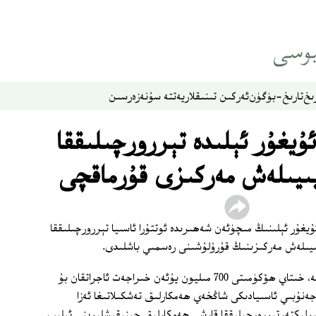
ىخ
تارىخ-بۈگۈن
ئەركىن تىنىقلار
يەتتە سۇ
نەزەر
سىن
يغۇر ئېلىدە تېررورچىلىققا
ىيىلەش مەركىزى قۇرماقچى
اۋغۇست كۈنى ئۇيغۇر ئېلىنىڭ مىچۈئەن شەھىرىدە ئوتتۇرا ئاسىيا تېررورچىلىققا
يىلەش مەركىزىنىڭ قۇرۇلۇشىنى رەسمىي باشلىدى.
تەڭرىتاغ خەۋەر تورىنىڭ مەلۇم قىلىشىچە، خىتاي ھۆكۈمىتى 700 مىليون يۇئەن خىراجەت ئاجراتقان بۇ
 جەنۇبىي ئاسىيادىكى شاڭخەي ھەمكارلىق تەشكىلاتىغا ئەزا
رلىكتە، تېررورچىلىققا قارشى ھەمكارلىق چېنىقىشلىرىنى ئېلىپ