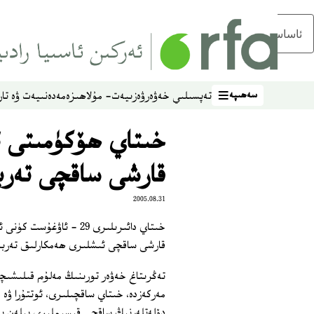
ئاساسلىق مەزمۇنغا ئاتلاڭ
سەھىپە
تەپسىلىي خەۋەر
ۋەزىيەت- مۇلاھىزە
مەدەنىيەت ۋە تار
سەھىپە
خىتاي ھۆكۈمىتى ئۇ
قارشى ساقچى تەرب
2005.08.31
خىتاي دائىرىلىرى 29 - ئ
قارشى ساقچى ئىشلىرى ھەمكارلىق تەربى
مەركەزدە، خىتاي ساقچىلىرى، ئوتتۇرا ۋە
دۆلەتلەرنىڭ ساقچى قىسىملىرى بىلەن بى