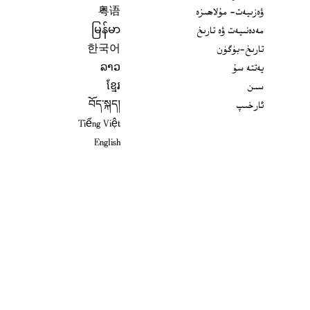
ۋەزىيەت- مۇلاھىزە
粤语
مەدەنىيەت ۋە تارىخ
မြန်မာ
تارىخ-بۈگۈن
한국어
يەتتە سۇ
ລາວ
سىن
ខ្មែរ
ئارخىپ
བོད་སྐད།
Tiếng Việt
English