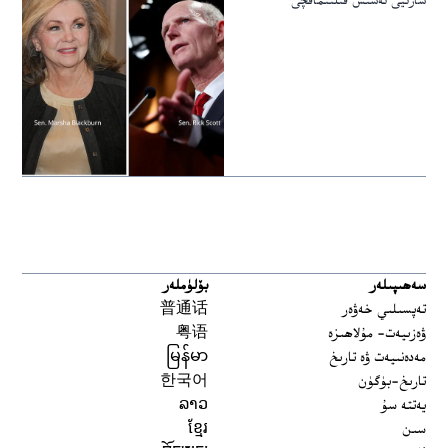
سارىيى تەسىس قىلىنماقچى
سەھىپىلەر
بۆلۈملەر
تەپسىلىي خەۋەر
普通话
ۋەزىيەت- مۇلاھىزە
粤语
مەدەنىيەت ۋە تارىخ
မြန်မာ
تارىخ-بۈگۈن
한국어
يەتتە سۇ
ລາວ
سىن
ខ្មែរ