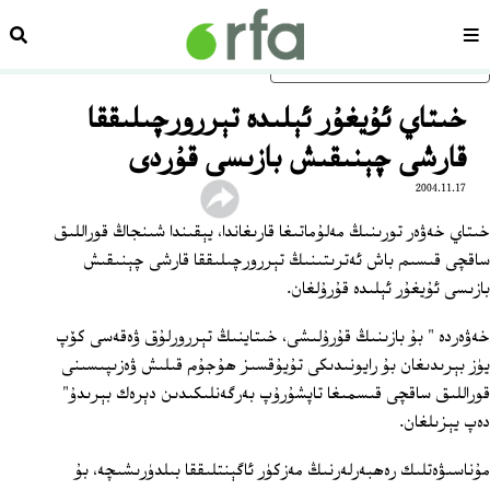
سەھىپە
ئىزد
ئاساسلىق مەزمۇنغا ئاتلاڭ
خىتاي ئۇيغۇر ئېلىدە تېررورچىلىققا
قارشى چېنىقىش بازىسى قۇردى
2004.11.17
خىتاي خەۋەر تورىنىڭ مەلۇماتىغا قارىغاندا، يېقىندا شىنجاڭ قوراللىق
ساقچى قىسىم باش ئەترىتىنىڭ تېررورچىلىققا قارشى چېنىقىش
بازىسى ئۇيغۇر ئېلىدە قۇرۇلغان.
خەۋەردە " بۇ بازىنىڭ قۇرۇلىشى، خىتاينىڭ تېررورلۇق ۋەقەسى كۆپ
يۈز بېرىدىغان بۇ رايونىدىكى تۇيۇقسىز ھۇجۇم قىلىش ۋەزىپىسىنى
قوراللىق ساقچى قىسمىغا تاپشۇرۇپ بەرگەنلىكىدىن دېرەك بېرىدۇ"
دەپ يېزىلغان.
مۇناسىۋەتلىك رەھبەرلەرنىڭ مەزكۈر ئاگېنتلىققا بىلدۈرىشىچە، بۇ