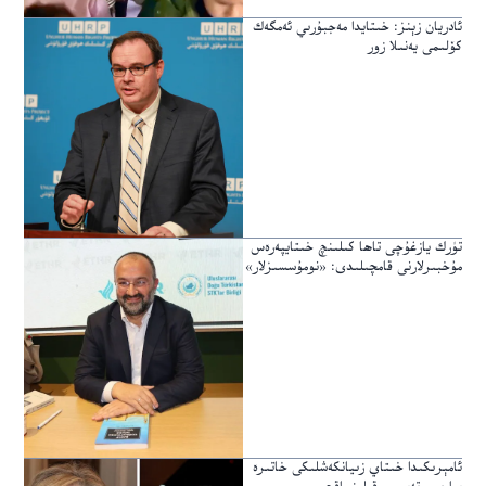
ئادريان زېنز: خىتايدا مەجبۇرىي ئەمگەك
كۆلىمى يەنىلا زور
تۈرك يازغۇچى تاھا كىلىنچ خىتايپەرەس
مۇخبىرلارنى قامچىلىدى: «نومۇسسىزلار»
ئامېرىكىدا خىتاي زىيانكەشلىكى خاتىرە