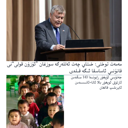
مەمەت توختى: خىتاي چەت ئەللەرگە سوزغان ”ئۇزۇن قولى“نى
قانۇنىي ئاساسقا ئىگە قىلدى
جەنۇبىي ئۇيغۇر رايونىدا 143 مىڭدىن
ئارتۇق ئويغۇر بالا ئاتا-ئانىسىدىن
ئايرىلىپ قالغان