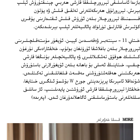
بازىدا ئاساسلىقى تېررورچىلىققا قارشى ھەربىي چېنىقتۇرۇش ئېلىپ
بېرىش، تېررورلۇق ھەرىكەتلەرنى تەتقىق قىلىش ۋە پۈتۈن
قىسىمنىڭ تېررورچىلار بىلەن ئۇرۇش قىلىش ئىقتىدارىنى يۇقىرى
كۆتىرىش قاتارلىق تۈرلۈك پائالىيەتلەر ئېلىپ بېرىلىدىكەن.
خىتاي 11 - سېنتەبىر ۋەقەسىدىن كېيىن، ئۇيغۇر مۇستەقىلچىلىرىنى
تېررورچىلار بىلەن باغلاشقا ئۇرۇنغان بولۇپ، خەلقئارادىكى نۇرغۇن
كىشىلىك ھوقۇق تەشكىلاتلىرى ۋە پائالىيەتچىلەر بۇنىڭغا قارشى
چىقىپ، خىتاينىڭ ئەسلى بۇ باھانە بىلەن ئۇيغۇرلارنى باستۇرۇش
ھەرىكىتىنى ھەقلەشتۈرۈشنى مەقسەت قىلغانلىقىنى تەكىتلىدى.
شۇنداقلا ئامېرىكا پرېزىدېنتى جورج W بۇشمۇ ئىلگىرى خىتايغا،
خەلقئارا تېررورچىلىققا قارشى ئۇرۇشتىن پايدىلىنىپ، ئاز سانلىق
مىللەتلەرنى باستۇرماسلىقنى ئاگاھلاندۇرغان ئىدى. (پەرىدە)
MORE
قىسقا خەۋەرلەر