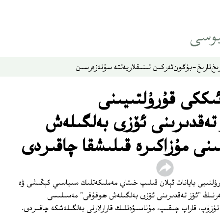
ىخ
تارىخ-بۈگۈن
ئەركىن تىنىقلار
يەتتە سۇ
نەزەر
سىن
ىككى قۇرۇلتىيىنى
 تەقدىرىنى ئۆزى بەلگىلەش
نى مۇزاكىرە قىلىشقا چاقىردى
ۇرۇلتىيى بايانات ئېلان قىلىپ خىتاي مەملىكەتلىك سىياسىي كېڭىشى ۋە
لەرنىڭ "ئۆز تەقدىرىنى ئۆزى بەلگىلەش ھوقۇقى" مەسىلىسى
زۈپ، قاراپ چىقىپ، مۇناسىۋەتلىك قارارلارنى بەلگىلەشكە چاقىردى.