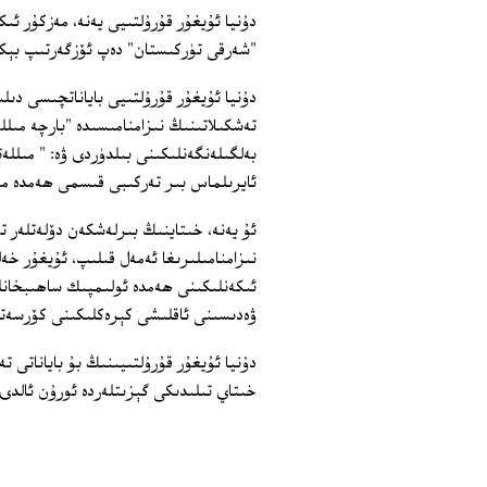
دۇنيا ئۇيغۇر قۇرۇلتىيى يەنە، مەزكۇر ئى
"شەرقى تۈركىستان" دەپ ئۆزگەرتىپ بېك
دۇنيا ئۇيغۇر قۇرۇلتىيى باياناتچىسى دىل
تەشكىلاتىنىڭ نىزامنامىسىدە "بارچە مىل
بەلگىلەنگەنلىكىنى بىلدۈردى ۋە: " مىل
ئايرىلماس بىر تەركىبى قىسمى ھەمدە م
ئۇ يەنە، خىتاينىڭ بىرلەشكەن دۆلەتلەر 
نىزامنامىلىرىغا ئەمەل قىلىپ، ئۇيغۇر 
ئىكەنلىكىنى ھەمدە ئولىمپىك ساھىبخانل
ۋەدىسىنى ئاقلىشى كېرەكلىكىنى كۆرسەت
دۇنيا ئۇيغۇر قۇرۇلتىيىنىڭ بۇ باياناتى ت
خىتاي تىلىدىكى گېزىتلەردە ئورۇن ئالدى