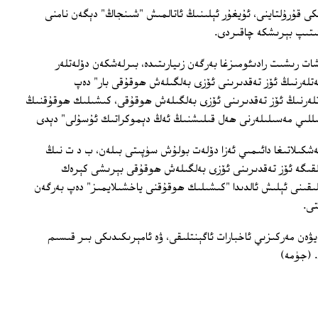
ككى قۇرۇلتاينى، ئۇيغۇر ئېلىنىڭ ئاتالمىش "شىنجاڭ" دېگەن نامنى
ىتىپ بېرىشكە چاقىردى.
شات رىشىت رادىئومىزغا بەرگەن زىيارىتىدە، بىرلەشكەن دۆلەتلەر
لەتلەرنىڭ ئۆز تەقدىرىنى ئۆزى بەلگىلەش ھوقۇقى بار" دەپ
لەتلەرنىڭ ئۆز تەقدىرىنى ئۆزى بەلگىلەش ھوقۇقى، كىشىلىك ھوقۇقنىڭ
ىللىي مەسىلىلەرنى ھەل قىلىشنىڭ ئەڭ دېموكراتىك ئۇسۇلى" دېدى
تەشكىلاتىغا دائىمىي ئەزا دۆلەت بولۇش سۈپىتى بىلەن، ب د ت نىڭ
خەلقىگە ئۆز تەقدىرىنى ئۆزى بەلگىلەش ھوقۇقى بېرىشى كېرەك
ىقىنى ئېلىش ئالدىدا "كىشىلىك ھوقۇقنى ياخشىلايمىز" دەپ بەرگەن
تى.
ەيۋەن مەركىزىي ئاخبارات ئاگېنتلىقى، ۋە ئامېرىكىدىكى بىر قىسىم
. (جۈمە)