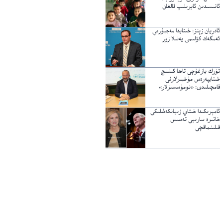
ئانىسىدىن ئايرىلىپ قالغان
ئادريان زېنز: خىتايدا مەجبۇرىي
ئەمگەك كۆلىمى يەنىلا زور
تۈرك يازغۇچى تاھا كىلىنچ
خىتايپەرەس مۇخبىرلارنى
قامچىلىدى: «نومۇسسىزلار»
ئامېرىكىدا خىتاي زىيانكەشلىكى
خاتىرە سارىيى تەسىس
قىلىنماقچى