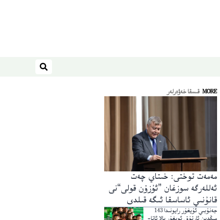
ئىزدەش
MORE
قىسقا خەۋەرلەر
مەمەت توختى: خىتاي چەت
ئەللەرگە سوزغان ”ئۇزۇن قولى“نى
قانۇنىي ئاساسقا ئىگە قىلدى
جەنۇبىي ئۇيغۇر رايونىدا 143
مىڭدىن ئارتۇق ئويغۇر بالا ئاتا-