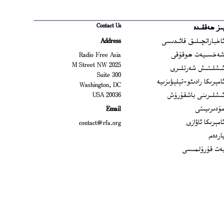
Contact Us
ىز ھەققىدە
Ope
اخباراتچىلىق قائىدىسى
Address
Open
ەخسىيەت ھوقۇقى
Radio Free Asia
2025 M Street NW
Op
ىشلىتىش شەرتلىرى
Suite 300
Opens
امېرىكا رادىئو-تېلېۋىزىيە
Washington, DC
ىشلىرىنى باشقۇرۇش
20036 USA
Opens in new window
ۇدىرىيىتى
Email
Opens in new window
امېرىكا ئاۋازى
contact@rfa.org
اردەم
ەت قۇرۇلمىسى