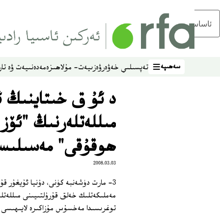
ئاساسلىق مەزمۇنغا ئاتلاڭ
سەھىپە
تەپسىلىي خەۋەر
ۋەزىيەت- مۇلاھىزە
مەدەنىيەت ۋە تار
سەھىپە
د ئۇ ق خىتاينىڭ ئ
مىللەتلەرنىڭ "ئۆز
ھوقۇقى" مەسىلىسى
2008.03.03
3- مارت دۈشەنبە كۈنى، دۇنيا ئۇيغۇر ق
مەملىكەتلىك خەلق قۇرۇلتىيىنى مىللەت
توغرىسىدا مەخسۇس مۇزاكىرە لايىھىسى تۈ