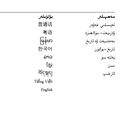
سەھىپىلەر
بۆلۈملەر
تەپسىلىي خەۋەر
普通话
ۋەزىيەت- مۇلاھىزە
粤语
مەدەنىيەت ۋە تارىخ
မြန်မာ
تارىخ-بۈگۈن
한국어
يەتتە سۇ
ລາວ
سىن
ខ្មែរ
ئارخىپ
བོད་སྐད།
Tiếng Việt
English