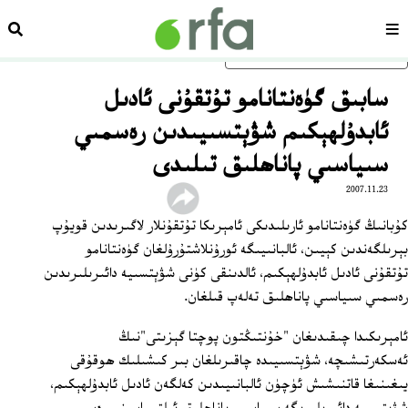
سەھىپە
ئىزد
ئاساسلىق مەزمۇنغا ئاتلاڭ
سابىق گۈەنتانامو تۇتقۇنى ئادىل
ئابدۇلھېكىم شۋېتسىيىدىن رەسمىي
سىياسىي پاناھلىق تىلىدى
2007.11.23
كۇبانىڭ گۈەنتانامو ئارىلىدىكى ئامېرىكا تۇتقۇنلار لاگىرىدىن قويۇپ
بېرىلگەندىن كېيىن، ئالبانىيىگە ئورۇنلاشتۇرۇلغان گۈەنتانامو
تۇتقۇنى ئادىل ئابدۇلھېكىم، ئالدىنقى كۈنى شۋېتسىيە دائىرىلىرىدىن
رەسمىي سىياسىي پاناھلىق تەلەپ قىلغان.
ئامېرىكىدا چىقىدىغان "خۇنتىڭتون پوچتا گېزىتى"نىڭ
ئەسكەرتىشىچە، شۋېتسىيىدە چاقىرىلغان بىر كىشىلىك ھوقۇقى
يىغىنىغا قاتنىشىش ئۈچۈن ئالبانىيىدىن كەلگەن ئادىل ئابدۇلھېكىم،