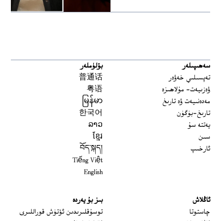
سەھىپىلەر
بۆلۈملەر
تەپسىلىي خەۋەر
普通话
ۋەزىيەت- مۇلاھىزە
粤语
مەدەنىيەت ۋە تارىخ
မြန်မာ
تارىخ-بۈگۈن
한국어
يەتتە سۇ
ລາວ
سىن
ខ្មែរ
ئارخىپ
བོད་སྐད།
Tiếng Việt
English
ئاڭلاش
بىز بۇ يەردە
 window
چاستوتا
توسۇقلىرىدىن ئۆتۈش قوراللىرى