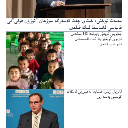
مەمەت توختى: خىتاي چەت ئەللەرگە سوزغان ”ئۇزۇن قولى“نى
قانۇنىي ئاساسقا ئىگە قىلدى
جەنۇبىي ئۇيغۇر رايونىدا 143 مىڭدىن
ئارتۇق ئويغۇر بالا ئاتا-ئانىسىدىن
ئايرىلىپ قالغان
ئادريان زېنز: خىتايدا مەجبۇرىي ئەمگەك
كۆلىمى يەنىلا زور