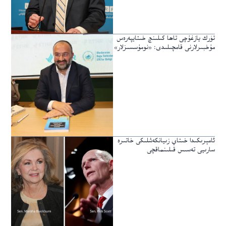
تۈرك يازغۇچى تاھا كىلىنچ خىتايپەرەس
مۇخبىرلارنى قامچىلىدى: «نومۇسسىزلار»
ئامېرىكىدا خىتاي زىيانكەشلىكى خاتىرە
سارىيى تەسىس قىلىنماقچى