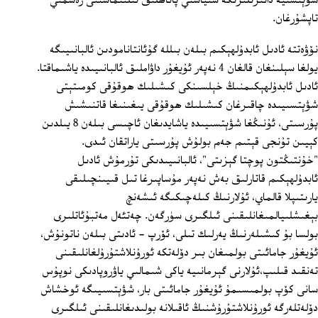
شۋېتسىيە دائىرىلىرىگە سىياسىي پاناھلىق ئىلتىماسىنى رەسمىي
تاپشۇرغان.
نۆۋەتتە ئادىل ئابدۇلھېكىم بىلەن بىللە گۇئانتانامودىن ئالبانىيىگە
يولغا سېلىنغان قالغان 4 نەپەر ئۇيغۇر داۋاملىق ئالبانىيىدە ياشىماقتا.
ئادىل ئابدۇلھېكىمنىڭ خېلسىنكى كىشىلىك ھوقۇقى كومىتېتى
شۋېتسىيىدە چاقىرغان كىشىلىك ھوقۇقى يىغىنىغا قاتنىشىش
پۇرسىتى، ئۇنىڭغا شۋېتسىيىدە ياشايدىغان ئاچىسى بىلەن 8 يىلدىن
كېيىن تۇنجى قېتىم جەم بولۇش پۇرسىتى ياراتقان ئىدى.
"خۇنتىڭتون پوچتا گېزىتى"، ئالبانىيىدىكى تۇرمۇش ئادىل
ئابدۇلھېكىم قاتارلىق بەش نەپەر مۇساپىرغا تىل قىيىنچىلىقى
يارىتىپلا قالماي، ئۇلارنىڭ كىلەچىكىگە ئىشەنچ
بېغىشلىيالمىغانلىقىنى ئىلگىرى سۈرگەن. چەتئەل مەتبۇئاتلىرى
بولسا بۇ كىشىلەرنىڭ يەرلىك تىلى، ئۆرپ - ئادىتى بىلەن ناتونۇش،
ئۇيغۇر جامائىتى بولمىغان بىر دۆلەتكە ئورۇنلاشتۇرۇلغانلىقىنى
تەنقىد قىلىپ،ئۇلارنى گېرمانىيە ياكى شىمالىي ياۋروپادىكى نوپۇس
سانى كۆپ بولمىسىمۇ ئۇيغۇر جامائىتى بار، شۋېتسىيىگە ئوخشاش
دۆلەتلەرگە ئورۇنلاشتۇرۇشنىڭ ئاقىلانە بولىدىغانلىقىنى ئىلگىرى