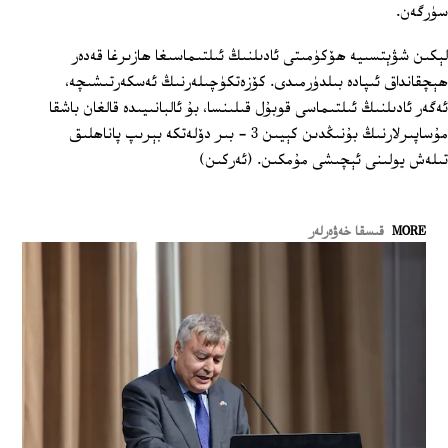
سۈرگەن.
لېكىن شۋېتسىيە ھۆكۈمىتى ئادىلنىڭ ئىلتىماسىغا ھازىرغا قەدەر
ھېچقانداق ئىپادە بىلدۈرمىدى. كۆزەتكۈچىلەرنىڭ ئەسكەرتىشىچە،
ئەگەر ئادىلنىڭ ئىلتىماسى قوبۇل قىلىنسا، بۇ ئالبانىيىدە قالغان باشقا
مۇساپىرلارنىڭ بۇنىڭدىن كېيىن 3 - بىر دۆلەتكە بېرىپ پاناھلىق
تىلەش يولىنى ئېچىشى مۇمكىن. (ئەركىن)
MORE
قىسقا خەۋەرلەر