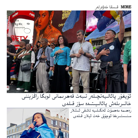
MORE
قىسقا خەۋەرلەر
ئۇيغۇر پائالىيەتچىلەر تىبەت قەھرىمانى لوبگا راڭزېننى
خاتىرىلەش پائالىيىتىدە سۆز قىلدى
رەھىمە مەھمۇت ئەنگىلىيە تاشقى ئىشلار
مىنىستىرىغا ئوچۇق خەت ئېلان قىلدى