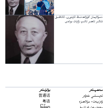
«سۇلايمان گۇۋاھ»نىڭ ئاپتورى، ئاتاقلىق
شائىر تاھىر تالىپ ۋاپات بولدى
سەھىپىلەر
بۆلۈملەر
تەپسىلىي خەۋەر
普通话
ۋەزىيەت- مۇلاھىزە
粤语
مەدەنىيەت ۋە تارىخ
မြန်မာ