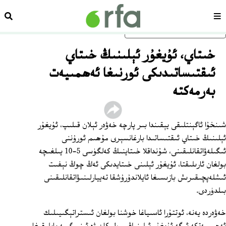
سەھىپە
ئىزد
ئاساسلىق مەزمۇنغا ئاتلاڭ
خىتاي، ئۇيغۇر ئېلىنىڭ خىتاي
ئىقتىساتىدىكى ئورنىغا ئەھمىيەت
بەرمەكتە
شىنخۇا ئاگېنتلىقى يېقىندا بىر پارچە خەۋەر ئېلان قىلىپ، ئۇيغۇر
ئېلىنىڭ خىتاي ئىقتىساتىدا بارغانسېرى مۇھىم ئورۇننى
ئىگىلەۋاتقانلىقىنى، شۇنداقلا خىتاينىڭ كەلگۈسى 5-10 يىلغىچە
بولغان ئارىلىقتا، ئۇيغۇر ئېلىنى خىتايدىكى ئەڭ چوڭ نېفىت
ئىشلەپچىقىرىش بازىسىغا ئايلاندۇرۇشقا تەييارلىنىۋاتقانلىقىنى
بىلدۈردى.
خەۋەردە يەنە، ئوتتۇرا ئاسىياغا خوشنا بولغان ئىستراتېگىيىلىك