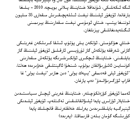
ئەھمىيەتكە ئىگە ئۇيغۇر ئېلىنىڭ، مول كان ۋە ئېنېرگىيە بايلىقىغا
ئىگە ئىكەنلىكى، شۇنداقلا خىتاينىڭ پىلانى بويىچە، 2010 - يىلىغا
بارغاندا، ئۇيغۇر ئېلىنىڭ نېفىت ئىشلەپچىقىرىش مىقدارى 35 مىليون
توننىغا يېتىپ، خىتاي ئومۇمىي نېفىت مىقدارىنىڭ يېرىمىنى
ئىگىلەيدىغانلىقى يېزىلغان.
خىتاي ھۆكۈمىتى، ئۆتكەن يىلى پۈتۈپ ئىشقا كىرىشكەن غەربتىكى
گازنى شەرققە يۆتكەش گاز تۇرۇبىسى ئارقىلىق ئۇيغۇر ئېلىنىڭ گاز
بايلىقىنى، خىتاينىڭ ئىچكىرى ئۆلكىرىلىرىگە يۆتكەش مىقدارىنى
كۈنسايىن ئاشۇرىۋاتقان بولۇپ، شىنخۇا ئاگېنتلىقى خەۋىرىدە ھەتتا،
"ئۇيغۇر ئېلى قەدىمقى 'يىپەك يولى' دىن ھازىر 'نېفىت يولى' غا
قاراپ ئۆزگىرىۋاتىدۇ" دەپ يازغان.
ئەمما ئۇيغۇر كۆزەتكۈچىلەر، خىتاينىڭ غەربنى ئېچىش سىياسىتىدىن
خىتايلار ئۆزلىرى پايدا ئېلىۋاتقانلىقىنى تەكىتلەپ، ئۇيغۇر ئېلىدىكى
ئېنېرگىيە بايلىقلىرىدىن يەرلىك خەلقلەرنىڭ قانچىلىك پايدا
كۆرىشىگە گۇمان بىلەن قارىماقتا. (پەرىدە)