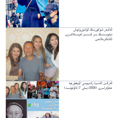
ئەكبەر شۈكۈرنىڭ ئۆلتۈرۈلۈش
دېلوسىنىڭ بىر قىسىم تەپسىلاتلىرى
ئاشكارىلاندى
ئەركىن ئاسىيا رادىيوسى ئۇيغۇرچە
خەۋەرلىرى (2026-يىلى 7-ئاۋغۇست)