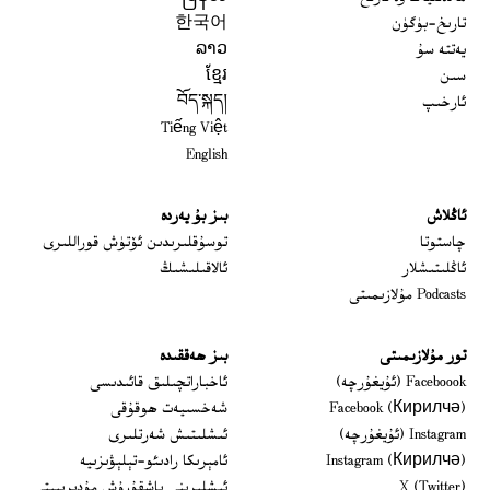
تارىخ-بۈگۈن
한국어
يەتتە سۇ
ລາວ
سىن
ខ្មែរ
ئارخىپ
བོད་སྐད།
Tiếng Việt
English
ئاڭلاش
بىز بۇ يەردە
 window
چاستوتا
توسۇقلىرىدىن ئۆتۈش قوراللىرى
ئاڭلىتىشلار
ئالاقىلىشىڭ
Podcasts مۇلازىمىتى
تور مۇلازىمىتى
بىز ھەققىدە
Opens in new window
Faceboook (ئۇيغۇرچە)
ئاخباراتچىلىق قائىدىسى
Opens in new window
Facebook (Кирилчә)
شەخسىيەت ھوقۇقى
Opens in new window
Instagram (ئۇيغۇرچە)
ئىشلىتىش شەرتلىرى
Opens in new window
Instagram (Кирилчә)
ئامېرىكا رادىئو-تېلېۋىزىيە
window
Opens in new window
X (Twitter)
ئىشلىرىنى باشقۇرۇش مۇدىرىيىتى