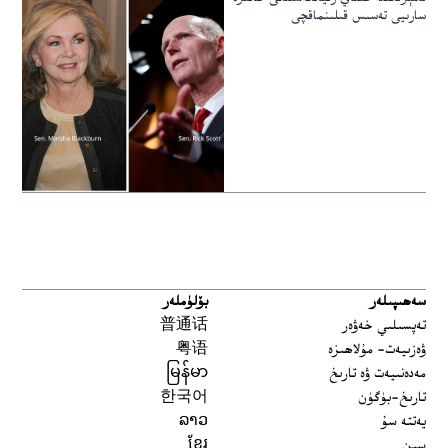
سارىيى تەسىس قىلىنماقچى
سەھىپىلەر
بۆلۈملەر
تەپسىلىي خەۋەر
普通话
ۋەزىيەت- مۇلاھىزە
粤语
مەدەنىيەت ۋە تارىخ
မြန်မာ
تارىخ-بۈگۈن
한국어
يەتتە سۇ
ລາວ
سىن
ខ្មែរ