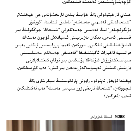
كۈچەيتىۋېتىشىدىن ئەندىشە قىلىدىكەن.
خىتاي ئارخېئولوگى ۋاڭ خۇابىڭ بىلەن تارىخشۇناس جى خيەنلىنلار
"شىنجاڭدىكى قەدىمىي جەسەتلەر" ناملىق كىتابىدا، "ئۇيغۇر
بۆلگۈنچىلەر" نىڭ قەدىمىي جەسەتلەرنى "شىنجاڭ" جوڭگونىڭ بىر
قىسىمى ئەمەس، دېگەن نەزىرىيىنى ئىسپاتلاش ئۈچۈن دەستەك
قىلىۋالغانلىقىنى ئىلگىرى سۈرگەن. ئەمما پروفېسسور ۋىكتور مەيىر،
فرانسىيە ئاخبارات ئاگېنتلىقىغا "قەدىمقى جەسەتلەر مەسىلىسىنى
سىياسىلاشتۇرۇش شۇنداقلا بۇنىڭدىن بىر توقاي ئىختىلاپلارنى
يارىتىش كىشىنى ئەپسۇسلاندۇرىدىغان بىر ئىش،" دەپ كۆرسەتكەن.
يېقىندا ئۇيغۇر ئاپتونوم رايونى پارتكومىنىڭ سېكرىتارى ۋاڭ
لېچۈۈئەن، "شىنجاڭ تارىخى زور سىياسى مەسىلە" دەپ تەكىتلىگەن
ئىدى. (ئەركىن)
MORE
قىسقا خەۋەرلەر