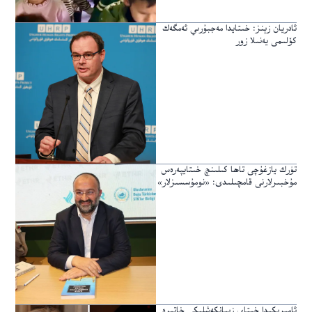
ئادريان زېنز: خىتايدا مەجبۇرىي ئەمگەك
كۆلىمى يەنىلا زور
تۈرك يازغۇچى تاھا كىلىنچ خىتايپەرەس
مۇخبىرلارنى قامچىلىدى: «نومۇسسىزلار»
ئامېرىكىدا خىتاي زىيانكەشلىكى خاتىرە