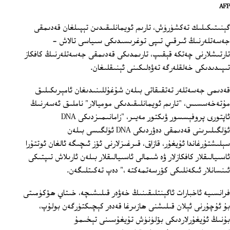
AFP
گېنىتىكىلىك تەكشۈرۈش، تارىم ئويمانلىقىدىن تېپىلغان قەدىمقى
جەسەتلەرنىڭ ئىرقىي تىپى توغرىسىدىكى سىياسى تالاش -
تارتىشلارنى چەتكە قېقىپ، تارىمدىكى قەدىمقى جەسەتلەرنىڭ كافكاز
تىپىدىدىكى خەلقلەرگە تەۋەلىكىنى ئېنىقلىغان.
قەدىمى جەسەتلەر تەتقىقاتى بىلەن شۇغۇللىنىدىغان ئامېرىكىلىق
مۇتەخەسسىس، "تارىم ئويمانلىقىدىكى موميالار" ناملىق ئەسەرنىڭ
ئاپتورى پروفېسسور ۋىكتور مەيىر، "زامانىمىزدىكى DNA
ئۈلگىلىرىنى قەدىمقى دەۋردىكى DNA ئۈلگىسى بىلەن
سېلىشتۇرغاندا ئۇيغۇر، قازاق، قىرغىزلارنى ئۆز ئىچىگە ئالغان ئوتتۇرا
ئاسىيالىقلار كافكازلار ۋە شىمالى ئاسىيالىقلار بىلەن ئارىلاش تىپتىكى
ئىنسانلار ئىكەنلىكى كۆرسەتمەكتە ،" دەپ تەكىتلىگەن.
فرانسىيە ئاخبارات ئاگېنتلىقىنىڭ خەۋەر قىلىشىچە، خىتاي ھۆكۈمىتى
بۇ ئۇچۇرنى ئېلان قىلىشنى ھازىرغا قەدەر كېچىكتۈرگەن بولۇپ،
بۇنىڭ ئۇيغۇرلاردىكى بۆلۈنۈش تۇيغۇسىنى تېخىمۇ