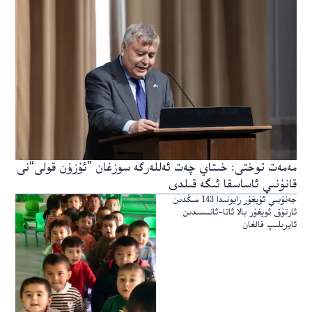
مەمەت توختى: خىتاي چەت ئەللەرگە سوزغان ”ئۇزۇن قولى“نى
قانۇنىي ئاساسقا ئىگە قىلدى
جەنۇبىي ئۇيغۇر رايونىدا 143 مىڭدىن
ئارتۇق ئويغۇر بالا ئاتا-ئانىسىدىن
ئايرىلىپ قالغان