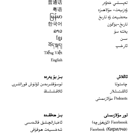
تەپسىلىي خەۋەر
普通话
ۋەزىيەت- مۇلاھىزە
粤语
مەدەنىيەت ۋە تارىخ
မြန်မာ
تارىخ-بۈگۈن
한국어
يەتتە سۇ
ລາວ
سىن
ខ្មែរ
ئارخىپ
བོད་སྐད།
Tiếng Việt
English
ئاڭلاش
بىز بۇ يەردە
 window
چاستوتا
توسۇقلىرىدىن ئۆتۈش قوراللىرى
ئاڭلىتىشلار
ئالاقىلىشىڭ
Podcasts مۇلازىمىتى
تور مۇلازىمىتى
بىز ھەققىدە
Opens in new window
Faceboook (ئۇيغۇرچە)
ئاخباراتچىلىق قائىدىسى
Opens in new window
Facebook (Кирилчә)
شەخسىيەت ھوقۇقى