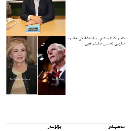
ئامېرىكىدا خىتاي زىيانكەشلىكى خاتىرە
سارىيى تەسىس قىلىنماقچى
سەھىپىلەر
بۆلۈملەر