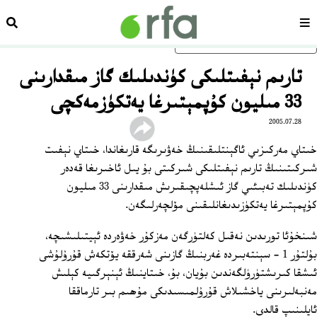
سەھىپە
ئىزد
ئاساسلىق مەزمۇنغا ئاتلاڭ
تارىم نېفىتلىكى كۈندىلىك گاز مىقدارىنى
33 مىليون كۇپمېتىرغا يەتكۈزمەكچى
2005.07.28
خىتاي مەركىزىي ئاگېنتلىقىنىڭ خەۋىرىگە قارىغاندا، خىتاي نېفىت
شىركىتىنىڭ تارىم نېفىتلىكى شىركىتى بۇ يىل ئاخىرىغا قەدەر
كۈندىلىك تەبىئىي گاز ئىشلەپچىقىرىش مىقدارىنى 33 مىليون
كۇپمېتىرغا يەتكۈزىدىغانلىقىنى مۆلچەرلىگەن.
شىنخۇئا تورىدىن نەقىل كەلتۈرگەن مەزكۇر خەۋەردە ئېيتىلىشىچە،
بۇلتۇر 1 - سېنتەبىردە غەربنىڭ گازىنى شەرققە يۆتكەش قۇرۇلۇشى
ئىشقا كىرىشتۈرۈلگەندىن بۇيان، بۇ، خىتاينىڭ ئېنېرگىيە كېلىش
مەنبەلىرىنى ياخشىلاش قۇرۇلمىسىدىكى مۇھىم بىر تارماققا
ئايلىنىپ قالدى.