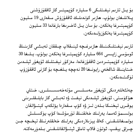
بۇ يىل تارىم نېفىتلىكى 6 مىليارد كۇپمېتىر گاز ئاققۇزۇشنى
پىلانلىغان بولۇپ، ھازىر كۈندىلىك ئاققۇزۇش مىقدارى 19 مىليون
كۇپمېتىرغا يەتكەن. بۇ سان يىل ئاخىرىغا بارغاندا 33 مىليون
كۇپمېتىرغا يەتكۈزۈلىدىكەن.
تارىم نېفىتلىكىنىڭ ھازىرغىچە ئېنىقلاپ چىققان تەبىئىي گازىنىڭ
ئومۇمىي زاپىسى 664 مىليارد كۇپمېتىرغا يەتكەن بولۇپ، يىلىغا 30
مىليارد كۇپمېتىردىن ئاققۇزغاندا، مەزكۇر نېفىتلىك ئۇيغۇر ئېلىدىن
خىتاينىڭ شاڭخەي رايونىغا 20 نەچچە يىلغىچە بۇ گازنى ئاققۇزۇپ
تۈگىتىدىكەن.
چەتئەللەردىكى ئۇيغۇر مەسىلىسى مۇتەخەسسىسلىرى، خىتاي
ھۆكۈمىتى، ئۇيغۇر ئېلىدىكى نېفىت ۋە تەبىئىي گاز بايلىقلىرىنى
يوقىرى تېخنىكا بىلەن تىز ۋە كۆپ مىقداردا يۆتكەپ كېتىۋاتقان
بولسىمۇ ئەمما، يەرلىك خەلقنىڭ تۇرمۇشىدا كۆپ يۈكسىلىش
بولمىغانلىقىنى، كەڭ يېزىلاردىكى يەرلىك خەلقلەرنىڭ تېخىچە جىن
چىراق يېقىپ، ئوتۇن قالاپ تاماق ئېتىۋاتقانلىقىنى بىلدۈرمەكتە.