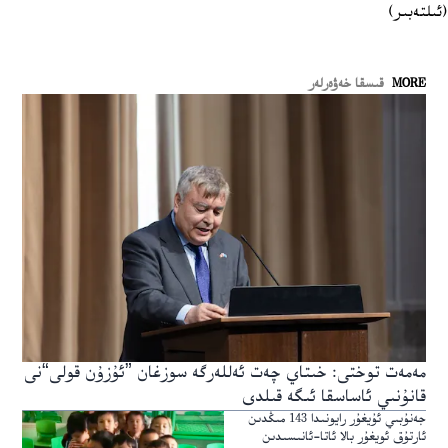
(ئىلتەبىر)
MORE
قىسقا خەۋەرلەر
مەمەت توختى: خىتاي چەت ئەللەرگە سوزغان ”ئۇزۇن قولى“نى
قانۇنىي ئاساسقا ئىگە قىلدى
جەنۇبىي ئۇيغۇر رايونىدا 143 مىڭدىن
ئارتۇق ئويغۇر بالا ئاتا-ئانىسىدىن