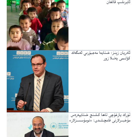
ئايرىلىپ قالغان
ئادريان زېنز: خىتايدا مەجبۇرىي ئەمگەك
كۆلىمى يەنىلا زور
تۈرك يازغۇچى تاھا كىلىنچ خىتايپەرەس
مۇخبىرلارنى قامچىلىدى: «نومۇسسىزلار»