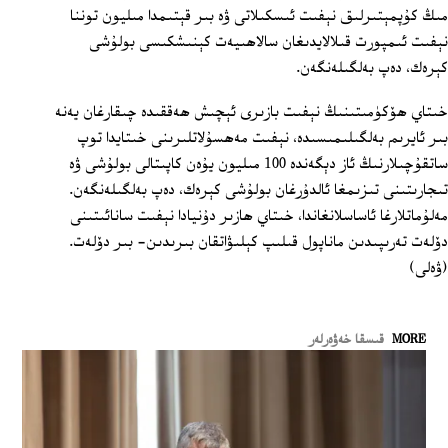
مىڭ كۇپمېتىرلىق نېفىت ئىسكىلاتى ۋە بىر قېتىمدا مىليون توننا
نېفىت ئىمپورت قىلالايدىغان سالاھىيەت كېنىشكىسى بولۇشى
كېرەك، دەپ بەلگىلەنگەن.
خىتاي ھۆكۈمىتىنىڭ نېفىت بازىرى ئېچىش ھەققىدە چىقارغان يەنە
بىر ئايرىم بەلگىلىمىسىدە، نېفىت مەھسۇلاتلىرىنى خىتايدا توپ
ساتقۇچىلارنىڭ ئاز دېگەندە 100 مىليون يۇەن كاپىتالى بولۇشى ۋە
تىجارىتىنى تىزىمغا ئالدۇرغان بولۇشى كېرەك، دەپ بەلگىلەنگەن.
مەلۇماتلارغا ئاساسلانغاندا، خىتاي ھازىر دۇنيادا نېفىت سانائىتىنى
دۆلەت تەرىپىدىن ماناپول قىلىپ كېلىۋاتقان بىرىدىن- بىر دۆلەت.
(ۋەلى)
MORE
قىسقا خەۋەرلەر