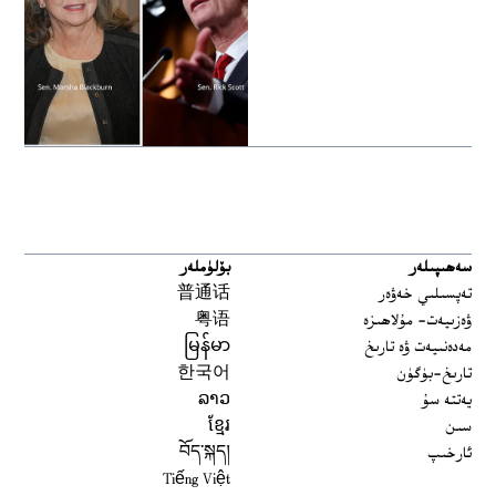
سەھىپىلەر
بۆلۈملەر
تەپسىلىي خەۋەر
普通话
ۋەزىيەت- مۇلاھىزە
粤语
مەدەنىيەت ۋە تارىخ
မြန်မာ
تارىخ-بۈگۈن
한국어
يەتتە سۇ
ລາວ
سىن
ខ្មែរ
ئارخىپ
བོད་སྐད།
Tiếng Việt