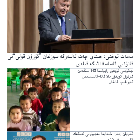
مەمەت توختى: خىتاي چەت ئەللەرگە سوزغان ”ئۇزۇن قولى“نى
قانۇنىي ئاساسقا ئىگە قىلدى
جەنۇبىي ئۇيغۇر رايونىدا 143 مىڭدىن
ئارتۇق ئويغۇر بالا ئاتا-ئانىسىدىن
ئايرىلىپ قالغان
ئادريان زېنز: خىتايدا مەجبۇرىي ئەمگەك
كۆلىمى يەنىلا زور