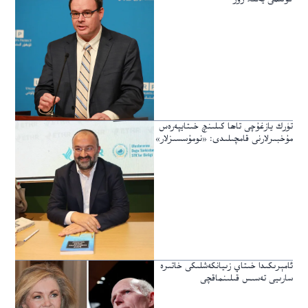
تۈرك يازغۇچى تاھا كىلىنچ خىتايپەرەس
مۇخبىرلارنى قامچىلىدى: «نومۇسسىزلار»
ئامېرىكىدا خىتاي زىيانكەشلىكى خاتىرە
سارىيى تەسىس قىلىنماقچى