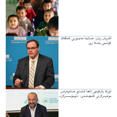
ئادريان زېنز: خىتايدا مەجبۇرىي ئەمگەك
كۆلىمى يەنىلا زور
تۈرك يازغۇچى تاھا كىلىنچ خىتايپەرەس
مۇخبىرلارنى قامچىلىدى: «نومۇسسىزلار»