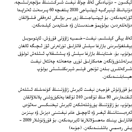
ئېكسون - دۇنيادىكى ئەڭ چوڭ نېفىت شىركىتىنىڭ مۆلچەرلىشىچە،
دۇنيانىڭ ئېنېرگىيە ئېھتىياجى 2030 يىلغىچە 60 پىرسەنت ئەتراپىدا
ئۆرلەيدىكەن. بۇ ئېھتىياجىنىڭ زور بىر بۆلىكى تەرەققى قىلىۋاتقان
دۆلەتلەردىن، بولۇپمۇ ھىندىستان ۋە خىتايدىن كېلىدىكەن.
ئەڭ يېڭى كېلىشىم، نېفىت-خىمىيە زاۋۇتى قۇرۇش، ئاپتوموبىل
يېقىلغۇلىرىنى بازارغا سېلىش قاتارلىق تۈرلەرنى ئۆز ئىچىگە ئالغان
بولۇپ، بۇ، خىتاينىڭ بازارغا سېلىش ۋە پىششىقلاپ ئىشلەش تولۇق
بىرلەشتۈرۈلگەن ھەمكارلىق تۈرى جەھەتتە چەتئەل نېفىت
شىركەتلىرى بىلەن تۇنجى قېتىم شېرىكلىشىشى بولۇپ
ھېسابلىنىدىكەن.
بۇ قۇرۇلۇش فۇجيەن نېفىت ئايرىش زاۋۇتىنىڭ كۈندىلىك ئىشلەش
ئىقتىدارىنى 80 مىڭ تۇڭدىن 240 تۇڭغا يەتكۈزۈشنى پلانلاۋاتقان
بولۇپ، بۇ زاۋۇتنىڭ يۈرۈشلەشكەن ئايرىش تېخنىكىسى سەئۇدى
ئەرەبىستاننىڭ ئېغىر ۋە ئاچچىق خام نېفىتىنى دېزىل ۋە بېنزىن
قاتارلىق يېنىك مەھسۇلاتلارغا ئايرىيدىكەن. بۇ قۇرۇلۇشلار 2009 -
يىلى رەسمىي باشلىنىدىكەن. (جۈمە)