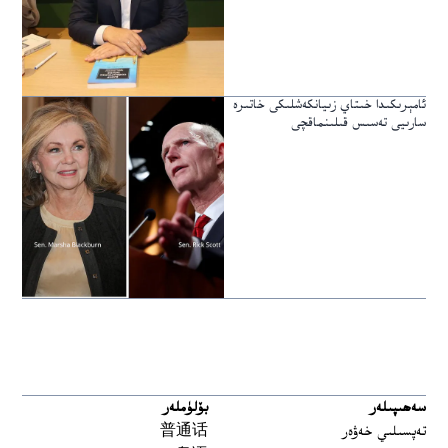
ئامېرىكىدا خىتاي زىيانكەشلىكى خاتىرە
سارىيى تەسىس قىلىنماقچى
سەھىپىلەر
بۆلۈملەر
تەپسىلىي خەۋەر
普通话