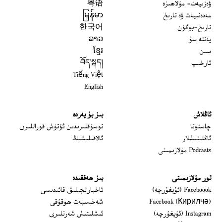
ۋەزىيەت- مۇلاھىزە
粤语
مەدەنىيەت ۋە تارىخ
မြန်မာ
تارىخ-بۈگۈن
한국어
يەتتە سۇ
ລາວ
سىن
ខ្មែរ
ئارخىپ
བོད་སྐད།
Tiếng Việt
English
ئاڭلاش
بىز بۇ يەردە
 window
چاستوتا
توسۇقلىرىدىن ئۆتۈش قوراللىرى
ئاڭلىتىشلار
ئالاقىلىشىڭ
Podcasts مۇلازىمىتى
تور مۇلازىمىتى
بىز ھەققىدە
Opens in new window
Faceboook (ئۇيغۇرچە)
ئاخباراتچىلىق قائىدىسى
Opens in new window
Facebook (Кирилчә)
شەخسىيەت ھوقۇقى
Opens in new window
Instagram (ئۇيغۇرچە)
ئىشلىتىش شەرتلىرى