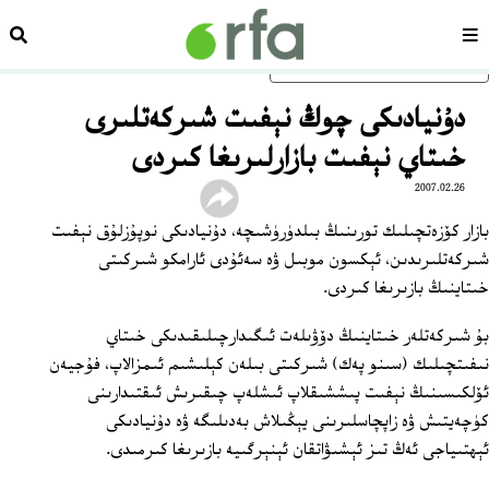
سەھىپە
ئىزد
ئاساسلىق مەزمۇنغا ئاتلاڭ
دۇنيادىكى چوڭ نېفىت شىركەتلىرى
خىتاي نېفىت بازارلىرىغا كىردى
2007.02.26
بازار كۆزەتچىلىك تورىنىڭ بىلدۈرۈشىچە، دۇنيادىكى نوپۇزلۇق نېفىت
شىركەتلىرىدىن، ئېكسون موبىل ۋە سەئۇدى ئارامكو شىركىتى
خىتاينىڭ بازىرىغا كىردى.
بۇ شىركەتلەر خىتاينىڭ دۆۋىلەت ئىگىدارچىلىقىدىكى خىتاي
نىفىتچىلىك (سىنو پەك) شىركىتى بىلەن كېلىشىم ئىمزالاپ، فۇجيەن
ئۆلكىسىنىڭ نېفىت پىششىقلاپ ئىشلەپ چىقىرىش ئىقتىدارىنى
كۈچەيتىش ۋە زاپچاسلىرىنى يېڭىلاش بەدىلىگە ۋە دۇنيادىكى
ئېھتىياجى ئەڭ تىز ئېشىۋاتقان ئېنېرگىيە بازىرىغا كىرمىدى.