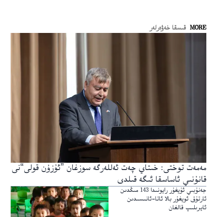
MORE
قىسقا خەۋەرلەر
مەمەت توختى: خىتاي چەت ئەللەرگە سوزغان ”ئۇزۇن قولى“نى
قانۇنىي ئاساسقا ئىگە قىلدى
جەنۇبىي ئۇيغۇر رايونىدا 143 مىڭدىن
ئارتۇق ئويغۇر بالا ئاتا-ئانىسىدىن
ئايرىلىپ قالغان