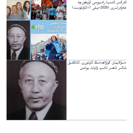
ئەركىن ئاسىيا رادىيوسى ئۇيغۇرچە
خەۋەرلىرى (2026-يىلى 7-ئاۋغۇست)
«سۇلايمان گۇۋاھ»نىڭ ئاپتورى، ئاتاقلىق
شائىر تاھىر تالىپ ۋاپات بولدى