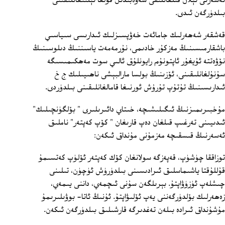
ئەسەرنى ئېلان قىلغانلىقى سەۋەبىدىن قولغا ئېلىنغانلىقىنى
بىلدۈرگەن ئىدى.
قەشقەر شەھەرلىك جامائەت خەۋپسىزلىك ئىدارىسى سىياسىي
باشقارمىسىنىڭ مەزكۇر خادىمى، نۇرمەمەت ياسىننىڭ دىلوسىنىڭ
نۆۋەتتە ئۇيغۇر ئاپتونۇم رايونلۇق ئالىي سوت مەھكىمىسىگە
سۇنۇلغانلىقىنى، ئۆزىنىڭ بولسا مارالبېشى ناھىيىلىك ج خ
ئىدارىسىنىڭ تۇتۇپ تۇرۇش ئورنىغا قامالغانلىقىنى بىلدۈردى.
مۇخبىرىمىزنىڭ ئىگىلىشىچە، خىتاي دائىرىلىرى " بۆلگۈنچىلىك"
ئىدىيىنى تەرغىپ قىلغان دەپ قارىغان " كۆپ كەپتەر" ناملىق
ئەسەرنىڭ قىسقىچە مەزمۇنى مۇنداق ئىكەن:
توزاققا چۈشۈپ، قەپەزگە سولانغان كۆك كەپتەر ئۆلۈپ كەتسىمۇ
قۇللۇقتا ياشىماسلىق ئىرادىسىنى بىلدۈرۈش ئۈچۈن، تىلىنى
چىشلەپ ئۈزۈۋاپتۇ. بېرىلگەن سۇنى ئىچمەي، داننى يىمەي،
زەھەرلىك بۆلدۈرگەننى يەپ ئۆلىۋاپتۇ. ئۇنىڭ ئاتا- بوۋىلىرىمۇ
مۇشۇنداق ئىرادە بىلەن تەغدىرگە قارشىلىق بىلدۈرگەن ئىكەن.