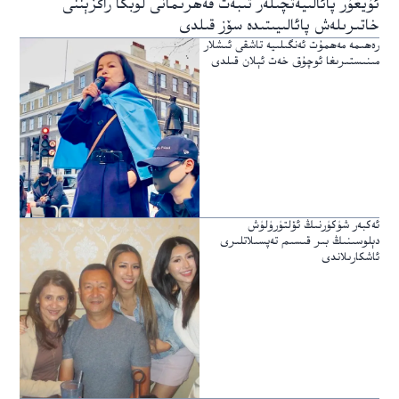
ئۇيغۇر پائالىيەتچىلەر تىبەت قەھرىمانى لوبگا راڭزېننى
خاتىرىلەش پائالىيىتىدە سۆز قىلدى
رەھىمە مەھمۇت ئەنگىلىيە تاشقى ئىشلار
مىنىستىرىغا ئوچۇق خەت ئېلان قىلدى
ئەكبەر شۈكۈرنىڭ ئۆلتۈرۈلۈش
دېلوسىنىڭ بىر قىسىم تەپسىلاتلىرى
ئاشكارىلاندى