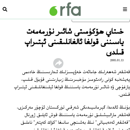
سەھىپە
ئىزد
ئاساسلىق مەزمۇنغا ئاتلاڭ
خىتاي ھۆكۈمىتى شائىر نۇرمەمەت
ياسىننى قولغا ئالغانلىقىنى ئېتىراپ
قىلدى
2005.01.13
قەشقەر شەھەرلىك جامائەت خەۋپسىزلىك ئىدارىسىنىڭ خادىمى
پەيشەنبە كۈنى رادىئومىز مۇخبىرىنىڭ زىيارىتىنى قۇبۇل قىلىپ،
يازغۇچى ۋە شائىر نۇرمەمەت ياسىننىڭ قولغا ئېلىنغانلىقىنى ئېتىراپ
قىلدى.
بۇنىڭ ئالدىدا، گېرمانىيىدىكى شەرقىي تۈركىستان ئۇچۇر مەركىزى،
قەشقەر مارالبېشىلىق نۇرمەمەت ياسىننىڭ قوش ئايلىق ژورنال
"قەشقەر ئەدەبىياتى" نىڭ بەشىنچى سانىغا "كۆك كەپتەر" ناملىق