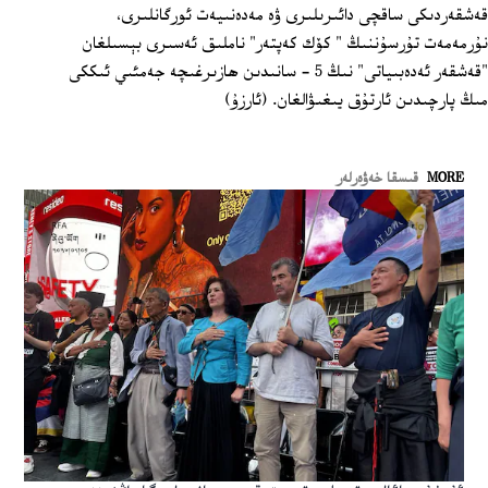
قەشقەردىكى ساقچى دائىرىلىرى ۋە مەدەنىيەت ئورگانلىرى،
نۇرمەمەت تۇرسۇننىڭ " كۆك كەپتەر" ناملىق ئەسىرى بېسىلغان
"قەشقەر ئەدەبىياتى" نىڭ 5 - سانىدىن ھازىرغىچە جەمئىي ئىككى
مىڭ پارچىدىن ئارتۇق يىغىۋالغان. (ئارزۇ)
MORE
قىسقا خەۋەرلەر