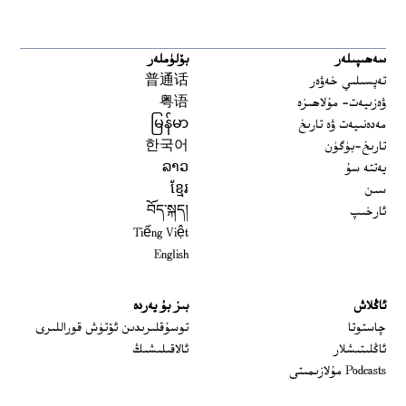
سەھىپىلەر
بۆلۈملەر
تەپسىلىي خەۋەر
普通话
ۋەزىيەت- مۇلاھىزە
粤语
مەدەنىيەت ۋە تارىخ
မြန်မာ
تارىخ-بۈگۈن
한국어
يەتتە سۇ
ລາວ
سىن
ខ្មែរ
ئارخىپ
བོད་སྐད།
Tiếng Việt
English
ئاڭلاش
بىز بۇ يەردە
 window
چاستوتا
توسۇقلىرىدىن ئۆتۈش قوراللىرى
ئاڭلىتىشلار
ئالاقىلىشىڭ
Podcasts مۇلازىمىتى