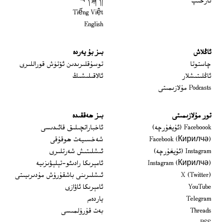
ئارخىپ
བོད་སྐད།
Tiếng Việt
English
ئاڭلاش
بىز بۇ يەردە
 window
چاستوتا
توسۇقلىرىدىن ئۆتۈش قوراللىرى
ئاڭلىتىشلار
ئالاقىلىشىڭ
Podcasts مۇلازىمىتى
تور مۇلازىمىتى
بىز ھەققىدە
Opens in new window
Faceboook (ئۇيغۇرچە)
ئاخباراتچىلىق قائىدىسى
Opens in new window
Facebook (Кирилчә)
شەخسىيەت ھوقۇقى
Opens in new window
Instagram (ئۇيغۇرچە)
ئىشلىتىش شەرتلىرى
Opens in new window
Instagram (Кирилчә)
ئامېرىكا رادىئو-تېلېۋىزىيە
window
Opens in new window
X (Twitter)
ئىشلىرىنى باشقۇرۇش مۇدىرىيىتى
Opens in new window
Opens in new window
YouTube
ئامېرىكا ئاۋازى
Opens in new window
Telegram
ياردەم
Opens in new window
Threads
بەت قۇرۇلمىسى