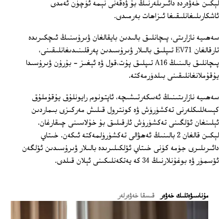
لېكىن خەۋەردە دائىرىلەرنىڭ بۇ ۋەقەنى نېمە ئۈچۈن ئەمدى
ئاشكارىلىغانلىقىغا ئىزاھات بەرمىدى.
سەھىيە نازارىتى، پىچانلىق بالىدىن بايقالغان ۋىرۇسنىڭ ئىچكىرىدە
تارقالغان EV71 تىپلىق بالىلار ۋىرۇسىدىن پەرقلىنىدىغانلىقىنى،
پىچانلىق بالىنىڭ A16 تىپلىق پۇت،قول ۋە ئېغىز - بۇرۇن ۋىرۇسىدا
يۇقۇملانغانلىقىنى بىلدۈرمەكتە.
سەھىيە نازارىتىنىڭ ئەسكەرتىشىچە، ئاپتونوم رايونلۇق يۇقۇملۇق
كېسەللىكلەرنى تەكشۈرۈش ۋە كونترول قىلىش مەركىزى بىماردىن
ئېلىنغان ئۆلگىنى تەكشۈرۈش ئارقىلىق بۇ خۇلاسىنى چىقارغان.
لېكىن قالغان 2 بالىنىڭ ئەھۋالى تەكشۈرۈلمەكتە ئىكەن. خىتاي
دائىرىلىرى جۈمە كۈنى خىتاي ئۆلكىلىرىدە بالىلار ۋىرۇسىدىن ئۆلگەن
ئۆسمۈر ۋە بوغۇنلارنىڭ 34 كە يەتكەنلىكىنى ئېلان قىلدى.
ﻣﯘﻧﺎﺳﯩﯟﻩﺗﻠﯩﻚ ﺧﻪﯞﻩﺭ
قىسقا خەۋەرلەر