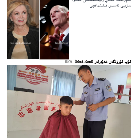
ئامېرىكىدا خىتاي زىيانكەشلىكى خاتىرە
سارىيى تەسىس قىلىنماقچى
كۆپ كۆرۈلگەن خەۋەرلەر (Most Read)
RFA