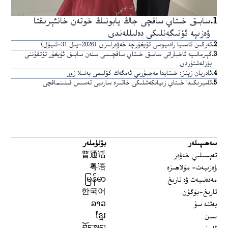
1
.
سابىق خىتاي ساقچى جاڭ يابونىڭ خوتەن خانئېرىقتا
ۋەزىپە ئۆتىگەنلىكى دەلىللەندى
2
.
ئەركىن ئاسىيا رادىيوسى ئۇيغۇرچە خەۋەرلىرى (2026-يىل 31-ئىيۇل)
3
.
گېرمانىيە ئاخباراتى سابىق خىتاي ساقچىسى بىلەن سابىق ئۇيغۇر تۇتقۇننى
يۈزلەشتۈردى
4
.
ئادريان زېنز: خىتايدا مەجبۇرىي ئەمگەك كۆلىمى يەنىلا زور
5
.
ئامېرىكىدا خىتاي زىيانكەشلىكى خاتىرە سارىيى تەسىس قىلىنماقچى
سەھىپىلەر
بۆلۈملەر
تەپسىلىي خەۋەر
普通话
ۋەزىيەت- مۇلاھىزە
粤语
مەدەنىيەت ۋە تارىخ
မြန်မာ
تارىخ-بۈگۈن
한국어
يەتتە سۇ
ລາວ
سىن
ខ្មែរ