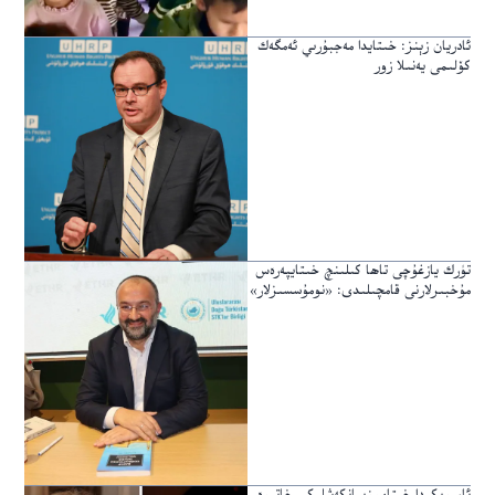
ئادريان زېنز: خىتايدا مەجبۇرىي ئەمگەك
كۆلىمى يەنىلا زور
تۈرك يازغۇچى تاھا كىلىنچ خىتايپەرەس
مۇخبىرلارنى قامچىلىدى: «نومۇسسىزلار»