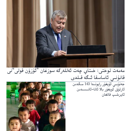
مەمەت توختى: خىتاي چەت ئەللەرگە سوزغان ”ئۇزۇن قولى“نى
قانۇنىي ئاساسقا ئىگە قىلدى
جەنۇبىي ئۇيغۇر رايونىدا 143 مىڭدىن
ئارتۇق ئويغۇر بالا ئاتا-ئانىسىدىن
ئايرىلىپ قالغان