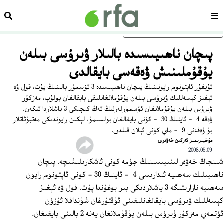
سەھىپە
ئىزد
ئاساسلىق مەزمۇنغا ئاتلاڭ
پىچان ناھىيىسىدە بالىلار ۋىرۇسى بىلەن
يۇقۇملىنىش ۋەقەسى بايقالدى
ئۇيغۇر ئاپتونوم رايونىنىڭ پىچان ناھىيىسىدە 3 ئۆسمۈر بالىنىڭ پۇت، قول ۋە
ئېغىز كېسەللىك ۋىرۇسى بىلەن يۇقۇملانغانلىقى بايقالغان بولۇپ، مەزكۇر
ۋىرۇس بىلەن يۇقۇملانغان ئۆسمۈرلەرنىڭ ئەڭ كىچىكى 3 ياشلاردا ئىكەن.
ۋەقە 4 ‏ - ئاينىڭ 30 ‏ - كۈنى بايقالغان بولسىمۇ، لېكىن رايوندىكى مەتبۇئاتلار
بۇ ۋەقەنى 9 ‏ - ماي كۈنى ئېلان قىلدى.
مۇخبىرىمىز ئەركىن خەۋىرى
2008.05.09
شىنجاڭ خەۋەر لىنىيىسىنىڭ جۈمە كۈنى ئاشكارىلىشىچە، پىچان
ناھىيىلىك سەھىيە ئىدارىسى 4 ‏ - ئاينىڭ 30 - كۈنى ئاپتونوم رايون
سەھىيە نازارىتىگە 3 ياشلاردىكى بىر بوغۇندا پۇت، قول ۋە ئېغىز
كېسەللىك ۋىرۇسى بايقالغانلىقىنى ئۇقتۇرغان شۇنداقلا ئۇزۇن
ئۆتمەي مەزكۇر ۋىرۇس بىلەن يۇقۇملانغان يەنە 2 بالىنى بايقىغان.