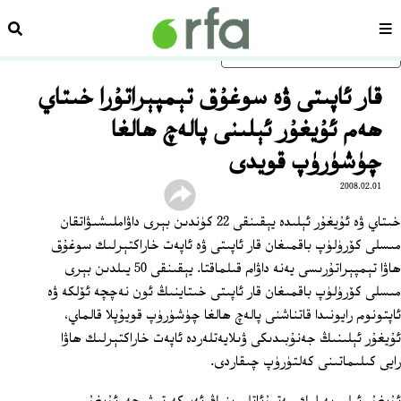
سەھىپە
ئىزد
ئاساسلىق مەزمۇنغا ئاتلاڭ
قار ئاپىتى ۋە سوغۇق تېمپېراتۇرا خىتاي
ھەم ئۇيغۇر ئېلىنى پالەچ ھالغا
چۈشۈرۈپ قويدى
2008.02.01
خىتاي ۋە ئۇيغۇر ئېلىدە يېقىنقى 22 كۈندىن بېرى داۋاملىشىۋاتقان
مىسلى كۆرۈلۈپ باقمىغان قار ئاپىتى ۋە ئاپەت خاراكتېرلىك سوغۇق
ھاۋا تېمپېراتۇرىسى يەنە داۋام قىلماقتا. يېقىنقى 50 يىلدىن بېرى
مىسلى كۆرۈلۈپ باقمىغان قار ئاپىتى خىتاينىڭ ئون نەچچە ئۆلكە ۋە
ئاپتونوم رايونىدا قاتناشنى پالەچ ھالغا چۈشۈرۈپ قويۇپلا قالماي،
ئۇيغۇر ئېلىنىڭ جەنۇبىدىكى ۋىلايەتلەردە ئاپەت خاراكتېرلىك ھاۋا
رايى كىلىماتىنى كەلتۈرۈپ چىقاردى.