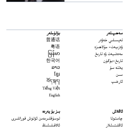
سەھىپىلەر
بۆلۈملەر
تەپسىلىي خەۋەر
普通话
ۋەزىيەت- مۇلاھىزە
粤语
مەدەنىيەت ۋە تارىخ
မြန်မာ
تارىخ-بۈگۈن
한국어
يەتتە سۇ
ລາວ
سىن
ខ្មែរ
ئارخىپ
བོད་སྐད།
Tiếng Việt
English
ئاڭلاش
بىز بۇ يەردە
 window
چاستوتا
توسۇقلىرىدىن ئۆتۈش قوراللىرى
ئاڭلىتىشلار
ئالاقىلىشىڭ