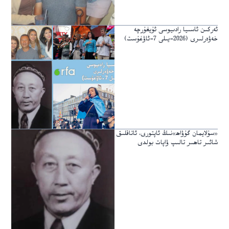
ئەركىن ئاسىيا رادىيوسى ئۇيغۇرچە
خەۋەرلىرى (2026-يىلى 7-ئاۋغۇست)
«سۇلايمان گۇۋاھ»نىڭ ئاپتورى، ئاتاقلىق
شائىر تاھىر تالىپ ۋاپات بولدى