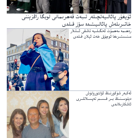
ئۇيغۇر پائالىيەتچىلەر تىبەت قەھرىمانى لوبگا راڭزېننى
خاتىرىلەش پائالىيىتىدە سۆز قىلدى
رەھىمە مەھمۇت ئەنگىلىيە تاشقى ئىشلار
مىنىستىرىغا ئوچۇق خەت ئېلان قىلدى
ئەكبەر شۈكۈرنىڭ ئۆلتۈرۈلۈش
دېلوسىنىڭ بىر قىسىم تەپسىلاتلىرى
ئاشكارىلاندى