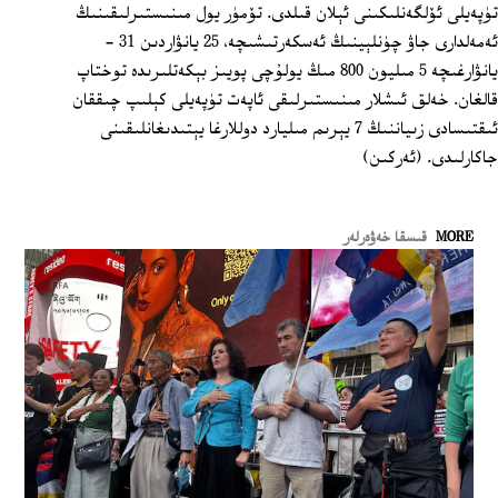
تۈپەيلى ئۆلگەنلىكىنى ئېلان قىلدى. تۆمۈر يول مىنىستىرلىقىنىڭ
ئەمەلدارى جاۋ چۈنلېينىڭ ئەسكەرتىشىچە، 25 يانۋاردىن 31 -
يانۋارغىچە 5 مىليون 800 مىڭ يولۇچى پويىز بېكەتلىرىدە توختاپ
قالغان. خەلق ئىشلار مىنىستىرلىقى ئاپەت تۈپەيلى كېلىپ چىققان
ئىقتىسادى زىياننىڭ 7 يېرىم مىليارد دوللارغا يېتىدىغانلىقىنى
جاكارلىدى. (ئەركىن)
MORE
قىسقا خەۋەرلەر