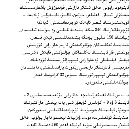
ئۇيغۇر ئىلى يەرلىك مەتبۇئاتلىرىنىڭ ئەسكەرتىشىچە، ئۇيغۇر
ئاپتونوم رايونى خەلق ئىشلار نازارىتى قۇتقۇزۇش باشقارمىسىنىڭ
مەسئۇلى ئىساق، قەشقەر، خوتەن، ئاقسۇ، بايىنغۇلىن ۋىلايەت ‏-
ئوبلاستلىرىنىڭ ئېغىر ئاپەتكە ئۇچرىغانلىقىنى، ئاپەتكە
ئۇچرىغانلارنىڭ 340 مىڭغا يېتىدىغانلىقىنى ۋە بىۋاستە ئىقتىسادى
زىياننىڭ 158 مىليون يۈەنگە يېتىدىغانلىقىنى ئېلان قىلغان.
خىتاينىڭ تەكلىماكان چۆللۈكىدىكى تارىم ھاۋا رايى كۆزىتىش
پونكىتى قار ئاپىتىنىڭ تەكلىماكان چۆللۈكىنى قاپلاش دائىرىسى،
يېغىش قېلىنلىقى ۋە ھاۋا رايى تېمپېراتۇرىسىنىڭ تۆۋەنلىك
دەرىجىسى قاتارلىقلار تارىخىي رېكورت ياراتقانلىقىنى، تەكلىماكان
چۆللۈكىدىكى تېمپېراتۇرىنىڭ مىنۇس 32 گرادۇسقا قەدەر
چۈشكەنلىكىنى بىلدۈردى.
ب ب س نىڭ ئەسكەرتىشىچە، ھاۋا رايى مۇتەخەسسىسلىرى 2 -
ئاينىڭ 8 ۋە 9 - كۈنلىرى ئۇيغۇر ئىلى يەنە يېغىش خاراكتېرلىك
سوغۇق ئېقىمنىڭ ھۇجۇمىغا ئۇچرايدىغانلىقىنى بىلدۈرگەن.
خىتاينىڭ ئۆلكىلىرىدە بولسا ۋەزىيەت تېخىمۇ ناچار بولۇپ، خەلق
ئىشلار مىنىستىرلىقى جۈمە كۈنىگە قەدەر 60 ئادەمنىڭ ئاپەت