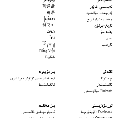
سەھىپىلەر
بۆلۈملەر
تەپسىلىي خەۋەر
普通话
ۋەزىيەت- مۇلاھىزە
粤语
مەدەنىيەت ۋە تارىخ
မြန်မာ
تارىخ-بۈگۈن
한국어
يەتتە سۇ
ລາວ
سىن
ខ្មែរ
ئارخىپ
བོད་སྐད།
Tiếng Việt
English
ئاڭلاش
بىز بۇ يەردە
 window
چاستوتا
توسۇقلىرىدىن ئۆتۈش قوراللىرى
ئاڭلىتىشلار
ئالاقىلىشىڭ
Podcasts مۇلازىمىتى
تور مۇلازىمىتى
بىز ھەققىدە
Opens in new window
Faceboook (ئۇيغۇرچە)
ئاخباراتچىلىق قائىدىسى