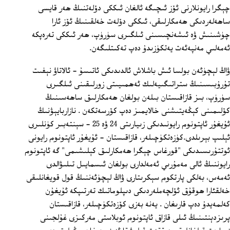
چېگرا رايونلارنى ئۆز ئىچىگە ئالغان ئىككى دۆلەتنىڭ ھەر قايسى
ساھەلەردىكى ھەمكارلىقى، ئىككى دۆلەت خەلقىنىڭ ئۆز ئارا
چۈشىنىش ۋە ئىشەنچىسىنى ئىلگىرى سۈرۈپ، ھەر ئىككى تەرەپكە
ئەمەلىي مەنپەئەت يەتكۈزىدۇ دەپ تەكىتلىگەن.
ۋاڭ لېچۈئەن بولسا ئىش باشلاش ئالدىدىكى ئاتىسۇ - ئالاتاۋ نېفىت
تۇرۇبىسىنىڭ ستراتىگىيەلىك ئەھمىيىتى زورلىقىنى ئىلگىرى
سۈرۈپ، بىز قازاقىستان بىلەن بولغان ھەمكارلىق ساھەسىنىڭ
كۆلىمىنى كېڭەيتىشنى خالايمىز دەپ كۆرسەتكەن . نازاربايېۋنىڭ
ئۇيغۇر ئاپتونوم رايونىدىكى زىيارىتى 24 ۋە 25 - سېنتەبىر كۈنلىرى
ئېلىپ بېرىلدى.كۈزەتكۈچىلەر، قازاقىستان - ئۇيغۇر ئاپتونوم رايونى
ئوتتۇرىسىدىكى "قورغاس چېگرا ھەمكارلىق كېلىشىمى" گە ئاپتونوم
رايوننىڭ ئالى مەمۇرىي ئەمەلدارى بولغان ئىسمايىل تىلىۋالدى
ئەمەس، بەلكى پارتكوم سېكرىتارى ۋاڭ لېچۈئەننىڭ قول قويغانلىقى
خەلقئارا ھوقۇق ئۆلچەملەردىكى دىپلوماتىك تەرتىپكە ئۇيغۇن
كەلمەيدۇ دەپ قارىغان . يەنە بەزى كۆزەتكۈچىلەر، قازاقىستان
پرىزدېنتىنىڭ ئىلى قازاق ئاپتونوم ئوبلاستى مەركىزى غۇلجىنى