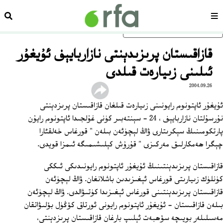
سەھىپە
ئىزد
ئاساسلىق مەزمۇنغا ئاتلاڭ
قازاقىستان پرىزىدېنتى نازاربايېف ئۇيغۇر
ئىلىنى زىيارەت قىلدى
2004.09.26
ئۇيغۇر ئاپتونوم رايونىنى زىيارەت قىلغان قازاقىستان پرىزدېنتى
نۇرسۇلتان نازاربايېف ، 24 - سېنتەبىر كۈنى غۇلجىدا ئاپتونوم رايۇن
پارتكومىنىڭ سېكرىتارى ۋاڭ لېچۈئەن بىلەن " قورغاس خەلقئارا
چېگرا ھەمكارلىق مەركىزى " قۇرۇش كېلىشىمىگە ئىمزا قويدى.
قازاقىستان پرىزىدېنتىنىڭ ئۇيغۇر ئاپتونوم رايونىدىكى ئىككى
كۈنلۈك زىيارىتى قورغاس ئېغىزىدىن باشلانغان. ۋاڭ لېچۈئەن
قازاقىستان پرىزىدېنتىنى قورغاس ئېغىزىدا كۈتىۋالدى. ۋاڭ لېچۈئەن
بىلەن قازاقىستان - ئۇيغۇر ئاپتونوم رايونى ئورتاق كۆڭۈل بۆلىۋاتقان
مەسىلىلەر بويىچە سۆھبەت ئېلىپ بارغان قازاقىستان پرىزدېنتى،