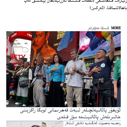
زىيارەت قىلغانلىقى دىققەت قىلىشقا ئەرزىيدىغان يېڭىلىق دەپ
باھالاشماقتا. (ئەركىن)
MORE
قىسقا خەۋەرلەر
ئۇيغۇر پائالىيەتچىلەر تىبەت قەھرىمانى لوبگا راڭزېننى
خاتىرىلەش پائالىيىتىدە سۆز قىلدى
رەھىمە مەھمۇت ئەنگىلىيە تاشقى ئىشلار