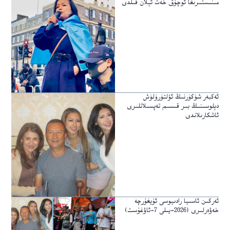
مىنىستىرىغا ئوچۇق خەت ئېلان قىلدى
ئەكبەر شۈكۈرنىڭ ئۆلتۈرۈلۈش
دېلوسىنىڭ بىر قىسىم تەپسىلاتلىرى
ئاشكارىلاندى
ئەركىن ئاسىيا رادىيوسى ئۇيغۇرچە
خەۋەرلىرى (2026-يىلى 7-ئاۋغۇست)