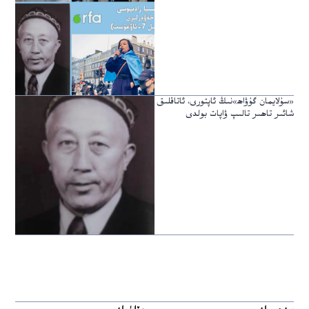
«سۇلايمان گۇۋاھ»نىڭ ئاپتورى، ئاتاقلىق
شائىر تاھىر تالىپ ۋاپات بولدى