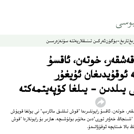
ىخ
تارىخ-بۈگۈن
ئەركىن تىنىقلار
يەتتە سۇ
نەزەر
سىن
ەشقەر، خوتەن، ئاقسۇ
ە ئوقۇيدىغان ئۇيغۇر
 يىلدىن ‏- يىلغا كۆپەيتمەكتە
ر، خوتەن، ئاقسۇ رايونلىرىدا 'قوش تىللىق مائارىپ' نى يولغا قويۇش
تاينىڭ 'شىنجاڭ خەۋەر تورى'دىن مەلۇم بولۇشىچە، ھازىر بۇ رايونلاردا 'قوش