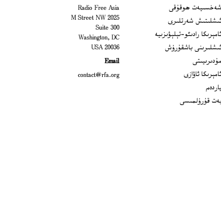
Open
ەخسىيەت ھوقۇقى
Radio Free Asia
2025 M Street NW
Op
ىشلىتىش شەرتلىرى
Suite 300
Opens
امېرىكا رادىئو-تېلېۋىزىيە
Washington, DC
ىشلىرىنى باشقۇرۇش
20036 USA
Opens in new window
ۇدىرىيىتى
Email
Opens in new window
امېرىكا ئاۋازى
contact@rfa.org
اردەم
ەت قۇرۇلمىسى