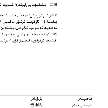
2010 ‏- يىلىغىچە، بۇ رايونلاردا خىتايچە ئوقۇتىلىدىغان ئۇيغۇر بالىلىرىنىڭ سانى258 مىڭغا يەتكۈزىلىدىكەن.
'تەڭرىتاغ تور بېتى' دە بايان قىلىنىشىچە
يېقىندا، 1 ‏- ئاۋغۇست ئوتتۇرا مە
خىتايچە ئوقۇتۇپ، تېخىمۇ كۆپ 'سوتسىيا
سەھىپىلەر
بۆلۈملەر
تەپسىلىي خەۋەر
普通话