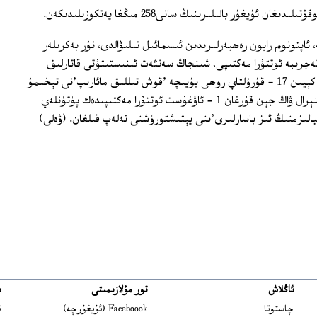
، ئاپتونوم رايون رەھبەرلىرىدىن ئىسمائىل تىلىۋالدى، نۇر بەكرىلەر
كتىپى، تەجرىبە ئوتتۇرا مەكتىپى، شىنجاڭ سەنئەت ئىنىستىتۇتى قاتارلىق
مەكتەپلەرگە بېرىپ، ئۇلاردىن، بۇنىڭدىن كېيىن 17 ‏- قۇرۇلتاي روھى بۇيىچە 'قوش تىللىق مائارىپ'نى تېخىمۇ
كەڭ كۆلەمدە يولغا قويۇشنى، خۇددى گېنېرال ۋاڭ جېن قۇرغان 1 ‏- ئاۋغۇست ئوتتۇرا مەكتىپىدەك پۈتۈنلەي
لىزمنىڭ ئىز باسارلىرى'ىنى يېتىشتۈرۈشنى تەلەپ قىلغان. (ۋەلى)
ئاڭلاش
تور مۇلازىمىتى
ب
ns in new window
چاستوتا
Faceboook (ئۇيغۇرچە)
ئ