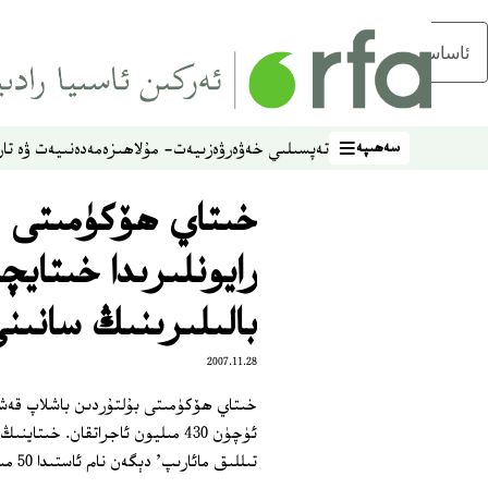
ئاساسلىق مەزمۇنغا ئاتلاڭ
سەھىپە
تەپسىلىي خەۋەر
ۋەزىيەت- مۇلاھىزە
مەدەنىيەت ۋە تار
سەھىپە
خىتاي ھۆكۈمىتى ق
رايونلىرىدا خىتايچ
بالىلىرىنىڭ سانىنى
2007.11.28
خىتاي ھۆكۈمىتى بۇلتۇردىن باشلاپ قەشقە
ئۈچۈن 430 مىليون ئاجراتقان. خى
تىللىق مائارىپ' دېگەن نام ئاستىدا 50 مىڭ بالا خىتايچە ئوقۇۋاتىدۇ.