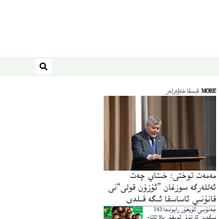
ئىزدەش
MORE
قىسقا خەۋەرلەر
مەمەت توختى: خىتاي چەت
ئەللەرگە سوزغان ”ئۇزۇن قولى“نى
قانۇنىي ئاساسقا ئىگە قىلدى
جەنۇبىي ئۇيغۇر رايونىدا 143
مىڭدىن ئارتۇق ئويغۇر بالا ئاتا-