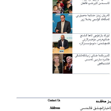
ئانىسىدىن ئايرىلىپ قالغان
ئادريان زېنز: خىتايدا مەجبۇرىي
ئەمگەك كۆلىمى يەنىلا زور
تۈرك يازغۇچى تاھا كىلىنچ
خىتايپەرەس مۇخبىرلارنى
قامچىلىدى: «نومۇسسىزلار»
ئامېرىكىدا خىتاي زىيانكەشلىكى
خاتىرە سارىيى تەسىس
قىلىنماقچى
Contact Us
ىز ھەققىدە
Ope
اخباراتچىلىق قائىدىسى
Address