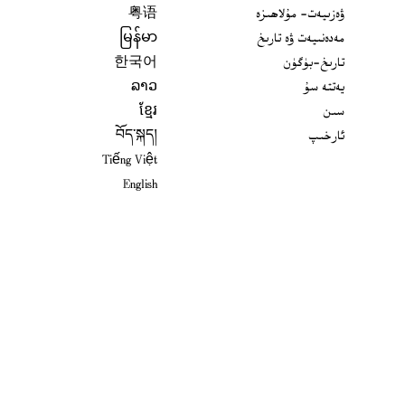
ۋەزىيەت- مۇلاھىزە
粤语
مەدەنىيەت ۋە تارىخ
မြန်မာ
تارىخ-بۈگۈن
한국어
يەتتە سۇ
ລາວ
سىن
ខ្មែរ
ئارخىپ
བོད་སྐད།
Tiếng Việt
English