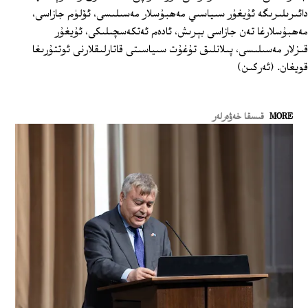
دائىرىلىرىگە ئۇيغۇر سىياسىي مەھبۇسلار مەسىلىسى، ئۆلۈم جازاسى،
مەھبۇسلارغا تەن جازاسى بېرىش، ئادەم ئەتكەسچىلىكى، ئۇيغۇر
قىزلار مەسىلىسى، پىلانلىق تۇغۇت سىياسىتى قاتارلىقلارنى ئوتتۇرىغا
قويغان. (ئەركىن)
MORE
قىسقا خەۋەرلەر