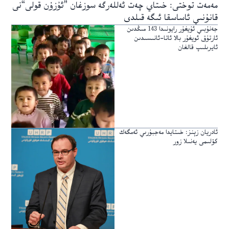
مەمەت توختى: خىتاي چەت ئەللەرگە سوزغان ”ئۇزۇن قولى“نى
قانۇنىي ئاساسقا ئىگە قىلدى
جەنۇبىي ئۇيغۇر رايونىدا 143 مىڭدىن
ئارتۇق ئويغۇر بالا ئاتا-ئانىسىدىن
ئايرىلىپ قالغان
ئادريان زېنز: خىتايدا مەجبۇرىي ئەمگەك
كۆلىمى يەنىلا زور