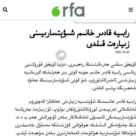
سەھىپە
ئىزد
ئاساسلىق مەزمۇنغا ئاتلاڭ
رابىيە قادىر خانىم شىۋېتسارىيىنى
زىيارەت قىلدى
2007.10.26
ئۇيغۇر مىللىي ھەرىكىتىنىڭ رەھبىرى، دۇنيا ئۇيغۇر قۇرۇلتىيى
رەئىسى رابىيە قادىر خانىم جۈمە كۈنى بىر ھەپتىلىك گېرمانىيە
زىيارىتىنى ئاخىرلاشتۇرۇپ، شۇ كۈنى شىۋېتسارىيىنىڭ جەنۋە
شەھىرىگە يېتىپ كەلدى.
رابىيە قادىر خانىمنىڭ شۋېتسىيە زىيارىتى خەلقئارا كەچۈرۈم
تەشكىلاتى تەرىپىدىن ئورۇنلاشتۇرۇلغان بولۇپ، ئۇ زىيارەت جەريانىدا
شۋېتسارىيىدىكى ئاممىۋى تەشكىلاتلار بىلەن ئۇچراشتى ھەم ب د ت
نىڭ جەنۋەدىكى كىشىلىك ھوقۇقنى كۆزىتىشكە مەسئۇل خادىملىرى
شۇنداقلا شۋېتسارىيە ھۆكۈمەت ئەمەلدارلىرى بىلەن سۆھبەت ئېلىپ