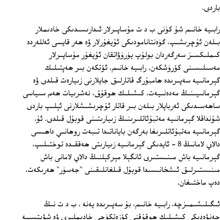
باردى.
رابىيە خانىم شۇ كۈنى ب د ت مۇساپىرلار ئىدارىسىدىكى خادىملار
بىلەن ئۇچرىشىپ، گۈەنتانامودىكى ئۇيغۇرلار ۋە ھەر قايسى ئەللەردە
كىملىكسىز سەرگەردان بولۇپ يۈرۈۋاتقان ئۇيغۇر مۇساپىرلار
مەسىلىسىنى كۆرۈشكەن. رابىيە خانىم، ئۆتكەن بىر ھەپتىلىك
گېرمانىيە سەپىرىدە ھامبۇرگ قاتارلىق جايلارنى زىيارەت قىلدى ۋە
گېرمانىيىنىڭ مەدەنىيەت، كىشىلىك ھوقۇق، نەشرىيات ھەم سىياسى
ساھەسىدىكى ئەرباپلار بىلەن بىر قاتار ئۇچرىشىشلارنى ئېلىپ باردى
شۇنداقلا گېرمانىيە مەتبۇئاتلىرىنىڭ زىيارىتىنى قوبۇل قىلدى. ئۇ،
گېرمانىيە مەتبۇئاتلىرىغا بەرگەن باياناتىدا تىبەت روھانىي داھىسى
دالاي لامانىڭ 8 ‏- ئايدىكى گېرمانىيە زىيارىتى ھەققىدە توختىلىپ،
گېرمانىيە باش مىنىستىرى ئانگېلا مېركېلنىڭ دالاي لامانى باش
مىنىستىرلىق ئىشخانىسىدا قوبۇل قىلغانلىقىنى "جەسۈر" ھەرىكەت،
دەپ ماختىغان.
ئىگىلىشىمىزچە، رابىيە خانىم، بۇ سەپىرىدە يەنە ، ب د ت نىڭ
جەنۋەدىكى كىشىلىك ھوقۇقنى كۆزەتكۈچى خادىملىرى ۋە شۋېتسىيە