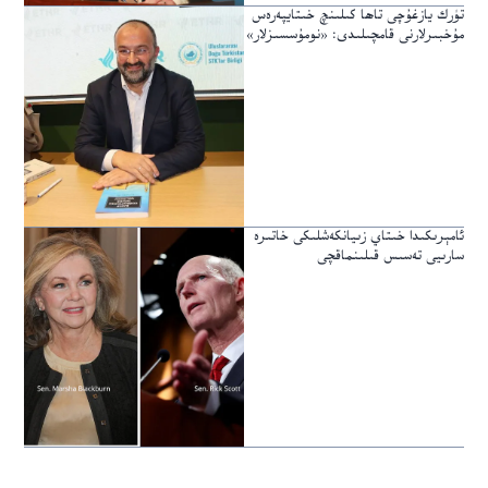
تۈرك يازغۇچى تاھا كىلىنچ خىتايپەرەس
مۇخبىرلارنى قامچىلىدى: «نومۇسسىزلار»
ئامېرىكىدا خىتاي زىيانكەشلىكى خاتىرە
سارىيى تەسىس قىلىنماقچى