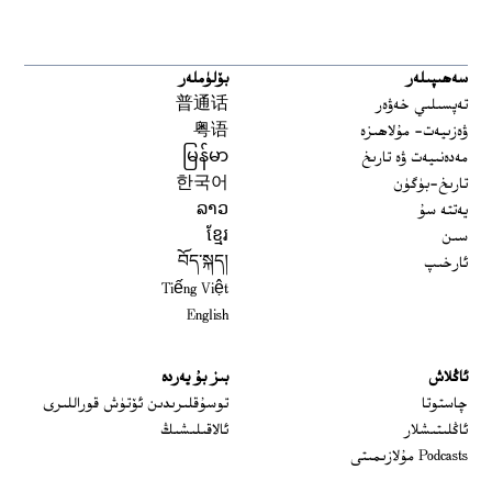
سەھىپىلەر
بۆلۈملەر
تەپسىلىي خەۋەر
普通话
ۋەزىيەت- مۇلاھىزە
粤语
مەدەنىيەت ۋە تارىخ
မြန်မာ
تارىخ-بۈگۈن
한국어
يەتتە سۇ
ລາວ
سىن
ខ្មែរ
ئارخىپ
བོད་སྐད།
Tiếng Việt
English
ئاڭلاش
بىز بۇ يەردە
 window
چاستوتا
توسۇقلىرىدىن ئۆتۈش قوراللىرى
ئاڭلىتىشلار
ئالاقىلىشىڭ
Podcasts مۇلازىمىتى