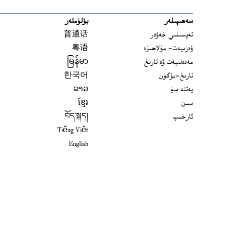
سەھىپىلەر
بۆلۈملەر
تەپسىلىي خەۋەر
普通话
ۋەزىيەت- مۇلاھىزە
粤语
مەدەنىيەت ۋە تارىخ
မြန်မာ
تارىخ-بۈگۈن
한국어
يەتتە سۇ
ລາວ
سىن
ខ្មែរ
ئارخىپ
བོད་སྐད།
Tiếng Việt
English