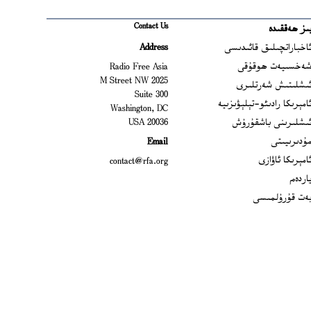
Contact Us
ىز ھەققىدە
Ope
اخباراتچىلىق قائىدىسى
Address
Open
ەخسىيەت ھوقۇقى
Radio Free Asia
2025 M Street NW
Op
ىشلىتىش شەرتلىرى
Suite 300
Opens
امېرىكا رادىئو-تېلېۋىزىيە
Washington, DC
ىشلىرىنى باشقۇرۇش
20036 USA
Opens in new window
ۇدىرىيىتى
Email
Opens in new window
امېرىكا ئاۋازى
contact@rfa.org
اردەم
ەت قۇرۇلمىسى