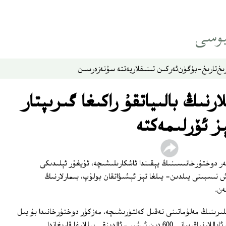
ىخ
تارىخ-بۈگۈن
ئەركىن تىنىقلار
يەتتە سۇ
نەزەر
سىن
لارنىڭ بالىياتقۇ راكىغا گىرىپتار
ز ئۆرلىمەكتە
ەر دوختۇرخانىسىنىڭ يېقىندا ئاشكارىلىشىچە، ئۇيغۇر ئېلىدىكى
لۇش نىسبىتى يىلدىن- يىلغا تېز ئېشىۋاتقان بولۇپ، بىمارلارنىڭ
لىرىنىڭ مەلۇماتىنى نەقىل كەلتۈرىشىچە، مەزكۇر دوختۇرخانىدا بۇ يىل
داۋالانغان بالىياتقۇ راكىغا گىرىپتار بولغان ئاياللارنىڭ سانى 600 دىن ئېشىپ، ئالدىنقى يىللارغا قارىغاندا