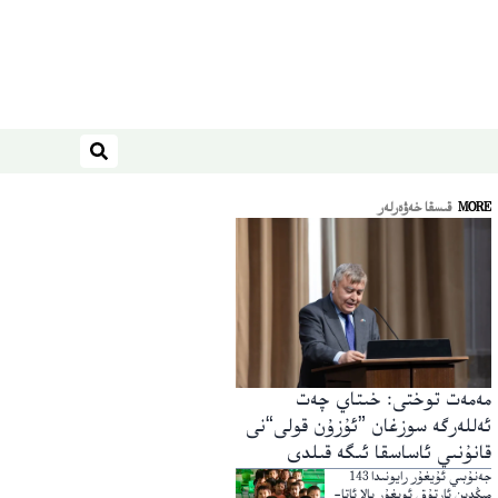
ئىزدەش
MORE
قىسقا خەۋەرلەر
مەمەت توختى: خىتاي چەت
ئەللەرگە سوزغان ”ئۇزۇن قولى“نى
قانۇنىي ئاساسقا ئىگە قىلدى
جەنۇبىي ئۇيغۇر رايونىدا 143
مىڭدىن ئارتۇق ئويغۇر بالا ئاتا-