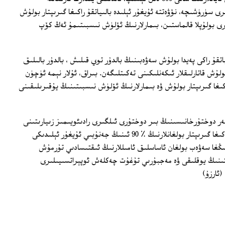
ى سۈرۈشىچە، نۆۋەتتە ئۇيغۇر ئېلىدە بالىياتقۇ راكىغا گىرىپتار بولۇش
ى بولۇپلا قالماستىن، بىمارلارنىڭ ئۆلۈش نىسبىتىمۇ ئەڭ كۆپ
قۇ راكى پەيدا بولۇش سەۋەبىنىڭ بالدۇر توي قىلىش ، بالدۇر بالىلىق
ۇش قاتارلىقلار ئىكەنلىكىنى تەكىتلىگەن. بىراق، ئۇلار نېمە ئۈچۈن
راكىغا گىرىپتار بولۇش ۋە بىمارلارنىڭ ئۆلۈش نىسبىتىنىڭ يۇقىرىلىقىنى
ەر دوختۇرخانىسىنىڭ بىر دوختۇرى ئىلگىرى رادىئويىمىز زىيارىتىنى
قۇبۇل قىلغاندا، ئۇيغۇر ئېلىدە بالىياتقۇ راكىغا گىرىپتار بولغانلارنىڭ ٪ 90 ئىنىڭ جەنۇبىي ئۇيغۇر ئېلىدىكى
نىڭغا سەۋەب بولغان ئاساسلىق ئامىللارنىڭ ئىقتىسادىي تۇرمۇش
سىتىنىڭ يوقلىقى ۋە مەجبۇرىي تۇغۇت چەكلەش ئوپېراتسىيىلىرى
(ئارزۇ)