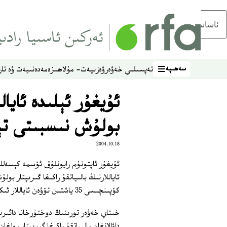
ئاساسلىق مەزمۇنغا ئاتلاڭ
سەھىپە
تەپسىلىي خەۋەر
ۋەزىيەت- مۇلاھىزە
مەدەنىيەت ۋە تار
سەھىپە
ئۇيغۇر ئېلىدە ئايال
بولۇش نىسبىتى تې
2004.10.18
ئۇيغۇر ئاپتونۇم رايونلۇق ئۆسمە كېسەلل
ئاياللارنىڭ بالىياتقۇ راكىغا گىرىپتار بو
كۆپىنچىسى 35 ياشتىن تۆۋەن ئاياللار ئىكەن.
خىتاي خەۋەر تورىنىڭ دوختۇرخانا دائىرى