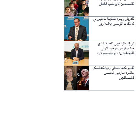
ئانىسىدىن ئايرىلىپ قالغان
ئادريان زېنز: خىتايدا مەجبۇرىي
ئەمگەك كۆلىمى يەنىلا زور
تۈرك يازغۇچى تاھا كىلىنچ
خىتايپەرەس مۇخبىرلارنى
قامچىلىدى: «نومۇسسىزلار»
ئامېرىكىدا خىتاي زىيانكەشلىكى
خاتىرە سارىيى تەسىس
قىلىنماقچى