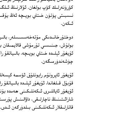
كۆرۈنەرلىك كۆپ بولغان. ئۇلارنىڭ ئىلگىر
نىسبىتى پۈتۈن خىتاي بويىچە ئەڭ يۇقىر
ئىكەن.
دوختۇرخانىدىكى مۇتەخەسسىسلەر، بالىيات
بولۇش، جىنىسىي تۇرمۇشى قالايمىقان بول
ئۇيغۇر ئېلىدە خىتاي بويىچە، بالىياتقۇ 
چۈشەندۈرمىگەن.
ئۇيغۇر ئاپرونۇم رايونلۇق ئۆسمە كېسەلل
ئۇيغۇر ئاياللىرى ئىكەنلىكىنى ھەمدە بۇ
شارائىتىنىڭ ناچارلىقى، داۋالىنىش پۇر
قاتارلىقلار ئىكەنلىكىنى بىلدۈرگەن ئىدى. 