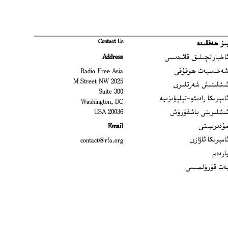
Contact Us
ىز ھەققىدە
Ope
اخباراتچىلىق قائىدىسى
Address
Open
ەخسىيەت ھوقۇقى
Radio Free Asia
2025 M Street NW
Op
ىشلىتىش شەرتلىرى
Suite 300
Opens
امېرىكا رادىئو-تېلېۋىزىيە
Washington, DC
ىشلىرىنى باشقۇرۇش
20036 USA
Opens in new window
ۇدىرىيىتى
Email
Opens in new window
امېرىكا ئاۋازى
contact@rfa.org
اردەم
ەت قۇرۇلمىسى