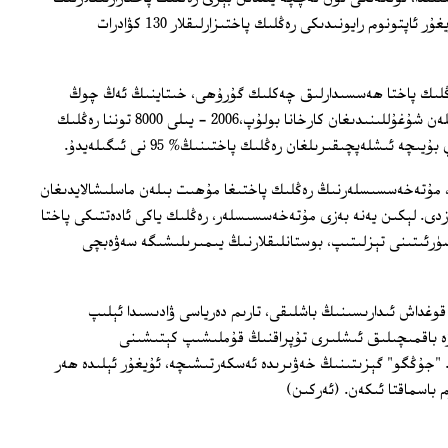
كۆلىمى 20 ھەسسە كۆپىيىپ، نۆۋەتتە ئۇيغۇر ئاپتونوم رايونىدىكى رەڭلىك پاختىزارلىقلار 130 كۋادرات
رەڭلىك پاختا ھەسسىدارلىق چەكلىك گۇرۇھى، خىتاينىڭ ئەڭ چوڭ
رەڭلىك پاختا ئىشلەپچىقىرىش كەسپى بىلەن شۇغۇللىنىدىغان كارخانا بولۇپ،2006 - يىلى 8000 توننا رەڭلىك
ە ئىشلەپچىقىرىلغان رەڭلىك پاختىنىڭ% 95 نى ئىگىلەيدۇ.
 مۇتەخەسسىسلەرنىڭ رەڭلىك پاختىغا مۇھىت بىلەن ماسلىشالايدىغان
دى. لېكىن يەنە بەزى مۇتەخەسسىسلەر، رەڭلىك ياكى ئادەتتىكى پاختا
ۈرئىتىنى تېزلىتىپ، بوستانلىقلارنىڭ يىمىرىلىشىگە سەۋەبچى
 قوغداش ئىدارىسىنىڭ باشلىقى، تارىم دەرياسى ۋادىسىدا ئېلىپ
ۋە باقمىچىلىق ئىشلىرى تۇپراقنىڭ قۇملىشىپ كېتىشىنى
ى. "جۇڭگو" گېزىتىنىڭ خەۋىرىدە ئەسكەرتىشىچە، ئۇيغۇر ئېلىدە ھەر