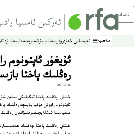
ئاساسلىق مەزمۇنغا ئاتلاڭ
سەھىپە
تەپسىلىي خەۋەر
ۋەزىيەت- مۇلاھىزە
مەدەنىيەت ۋە تار
سەھىپە
ئۇيغۇر ئاپتونوم ر
رەڭلىك پاختا بازىس
2007.07.06
خىتاي رەڭلىك پاختا ئىگىلىكى بىلەن شۇغ
ئاپتونوم رايونى دۇنيا بۇيىچە رەڭلىك پاخ
مىقياسىدا ئىشلەپچىقىرىلىۋاتقان رەڭلىك 
خىتاي رەڭلىك پاختا چەكلىك ھەسسىدارلى
چاقىرىلغان بىر خەلقئارا رەڭلىك پاختا يى