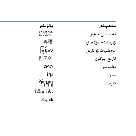
سەھىپىلەر
بۆلۈملەر
تەپسىلىي خەۋەر
普通话
ۋەزىيەت- مۇلاھىزە
粤语
مەدەنىيەت ۋە تارىخ
မြန်မာ
تارىخ-بۈگۈن
한국어
يەتتە سۇ
ລາວ
سىن
ខ្មែរ
ئارخىپ
བོད་སྐད།
Tiếng Việt
English