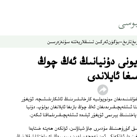
ىخ
تارىخ-بۈگۈن
ئەركىن تىنىقلار
يەتتە سۇ
نەزەر
سىن
ايونى دۇنيانىڭ ئەڭ چوڭ
ىغا ئايلاندى
ۇللىنىدىغان مونوپولىيە كارخانىلىرىنىڭ ئاشكارىلىشىچە، ئۇيغۇر
تا ئىشلەپچىقىرىدىغان ئەڭ چوڭ بازىغا ئايلانغان بولۇپ، دۇنيا
پاختىنىڭ يېرىمى ئۇيغۇر ئېلىدە ئىشلەپچىقىرىلماقتا ئىكەن.
ق گۇرۇھىنىڭ مۇدىرى جاۋ شياۋلىن، ئۆتكەن ھەپتە خىتايدا
غىنىدا، ئۆتكەنكى ئون نەچچە يىلدىن بېرى رەڭلىك پاختازارلىقلارنىڭ