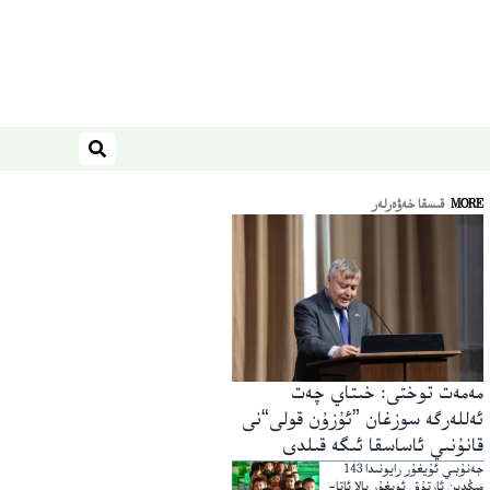
ئىزدەش
MORE
قىسقا خەۋەرلەر
مەمەت توختى: خىتاي چەت
ئەللەرگە سوزغان ”ئۇزۇن قولى“نى
قانۇنىي ئاساسقا ئىگە قىلدى
جەنۇبىي ئۇيغۇر رايونىدا 143
مىڭدىن ئارتۇق ئويغۇر بالا ئاتا-