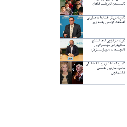
ئانىسىدىن ئايرىلىپ قالغان
ئادريان زېنز: خىتايدا مەجبۇرىي
ئەمگەك كۆلىمى يەنىلا زور
تۈرك يازغۇچى تاھا كىلىنچ
خىتايپەرەس مۇخبىرلارنى
قامچىلىدى: «نومۇسسىزلار»
ئامېرىكىدا خىتاي زىيانكەشلىكى
خاتىرە سارىيى تەسىس
قىلىنماقچى