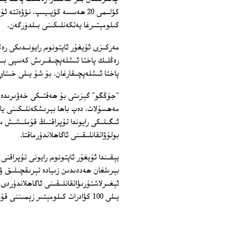
كىلومېتىرغا يەتكەنلىكىنى بىلدۈرگەن.
مەركىزى ئۇيغۇر ئاپتونوم رايونىدىكى 
پاختا ئىشلەپچىقارغان. بۇ شۇ يىلى خىتاي بۇيىچ
"جۇڭگو" گېزىتى بۇ ھەقتىكى خەۋىرىدە،
مەھسۇلات، دەپ باھا بېرىشكەنلىكىنى ياز
ئىگىلىكى رايوندا تۇپراقنىڭ قۇملىشىش س
بولۇۋاتقانلىقىنى ئاگاھلاندۇرماقتا.
يېقىندا ئۇيغۇر ئاپتونوم رايونى تۇپراقنى
بېرىلغان ھەددىدىن زىيادە تېرىقچىلىق 
ئېغىرلاشتۇرىۋاتقانلىقىنى ئاگاھلاندۇرد
يىلى 100 كۋادرات كىلومېتىر زېمىننى قۇم باسماقتا ئىكەن. (ئەركىن)