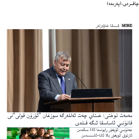
چاقىردى.(پەرىدە)
MORE
قىسقا خەۋەرلەر
مەمەت توختى: خىتاي چەت ئەللەرگە سوزغان ”ئۇزۇن قولى“نى
قانۇنىي ئاساسقا ئىگە قىلدى
جەنۇبىي ئۇيغۇر رايونىدا 143 مىڭدىن
ئارتۇق ئويغۇر بالا ئاتا-ئانىسىدىن