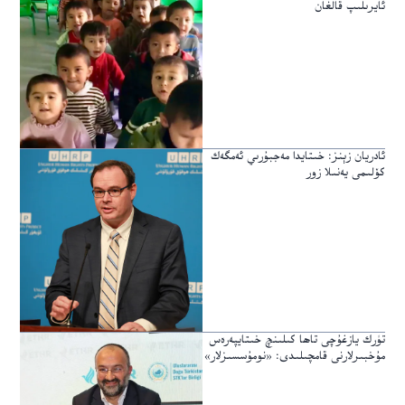
ئايرىلىپ قالغان
ئادريان زېنز: خىتايدا مەجبۇرىي ئەمگەك
كۆلىمى يەنىلا زور
تۈرك يازغۇچى تاھا كىلىنچ خىتايپەرەس
مۇخبىرلارنى قامچىلىدى: «نومۇسسىزلار»