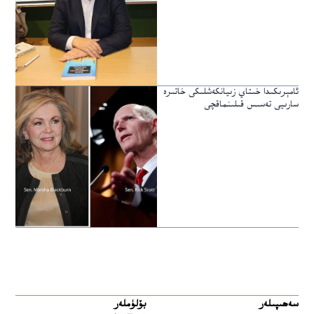
ئامېرىكىدا خىتاي زىيانكەشلىكى خاتىرە
سارىيى تەسىس قىلىنماقچى
سەھىپىلەر
بۆلۈملەر