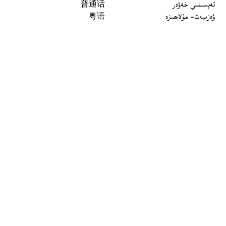
تەپسىلىي خەۋەر
普通话
ۋەزىيەت- مۇلاھىزە
粤语
مەدەنىيەت ۋە تارىخ
မြန်မာ
تارىخ-بۈگۈن
한국어
يەتتە سۇ
ລາວ
سىن
ខ្មែរ
ئارخىپ
བོད་སྐད།
Tiếng Việt
English
ئاڭلاش
بىز بۇ يەردە
 window
چاستوتا
توسۇقلىرىدىن ئۆتۈش قوراللىرى
ئاڭلىتىشلار
ئالاقىلىشىڭ
Podcasts مۇلازىمىتى
تور مۇلازىمىتى
بىز ھەققىدە
Opens in new window
Faceboook (ئۇيغۇرچە)
ئاخباراتچىلىق قائىدىسى
Opens in new window
Facebook (Кирилчә)
شەخسىيەت ھوقۇقى