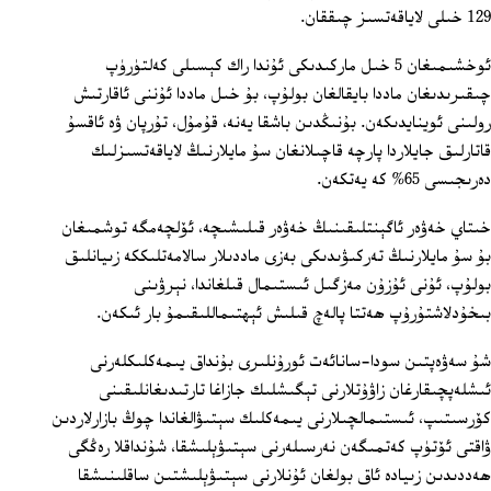
129 خىلى لاياقەتسىز چىققان.
ئوخشىمىغان 5 خىل ماركىدىكى ئۇندا راك كېسىلى كەلتۈرۈپ
چىقىرىدىغان ماددا بايقالغان بولۇپ، بۇ خىل ماددا ئۇننى ئاقارتىش
رولىنى ئوينايدىكەن. بۇنىڭدىن باشقا يەنە، قۇمۇل، تۇرپان ۋە ئاقسۇ
قاتارلىق جايلاردا پارچە قاچىلانغان سۇ مايلارنىڭ لاياقەتسىزلىك
دەرىجىسى 65% كە يەتكەن.
خىتاي خەۋەر ئاگېنتلىقىنىڭ خەۋەر قىلىشىچە، ئۆلچەمگە توشمىغان
بۇ سۇ مايلارنىڭ تەركىۋىدىكى بەزى ماددىلار سالامەتلىككە زىيانلىق
بولۇپ، ئۇنى ئۇزۇن مەزگىل ئىستىمال قىلغاندا، نېرۋىنى
بىخۇدلاشتۇرۇپ ھەتتا پالەچ قىلىش ئېھتىماللىقىمۇ بار ئىكەن.
شۇ سەۋەپتىن سودا-سانائەت ئورۇنلىرى بۇنداق يىمەكلىكلەرنى
ئىشلەپچىقارغان زاۋۇتلارنى تېگىشلىك جازاغا تارتىدىغانلىقىنى
كۆرسىتىپ، ئىستىمالچىلارنى يىمەكلىك سېتىۋالغاندا چوڭ بازارلاردىن
ۋاقتى ئۆتۈپ كەتمىگەن نەرسىلەرنى سېتىۋېلىشقا، شۇنداقلا رەڭگى
ھەددىدىن زىيادە ئاق بولغان ئۇنلارنى سېتىۋېلىشتىن ساقلىنىشقا