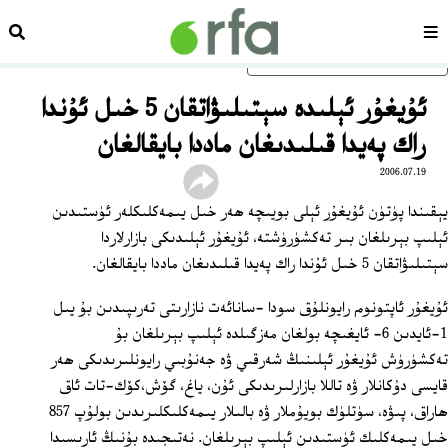
سەھىپە
ئىزد
ئاساسلىق مەزمۇنغا ئاتلاڭ
ئۇيغۇر ئېلىدە سېتىلىۋاتقان 5 خىل ئۇندا
راك پەيدا قىلىدىغان ماددا بايقالغان
2006.07.19
يېقىندا پۈتۈن ئۇيغۇر ئېلى بويىچە ھەر خىل يىمەكلىكلەر ئۈستىدىن
ئېلىپ بېرىلغان بىر تەكشۈرۈشتە، ئۇيغۇر ئېلىدىكى بازارلاردا
سېتىلىۋاتقان 5 خىل ئۇندا راك پەيدا قىلىدىغان ماددا بايقالغان.
ئۇيغۇر ئاپتونوم رايونلۇق سودا -سانائەت نازارىتى تەرىپىدىن بۇ يىل
1‏-ئايدىن 6‏- ئايغىچە بولغان مەزگىلدە ئېلىپ بېرىلغان بۇ
تەكشۈرۈش ئۇيغۇر ئېلىنىڭ شەرقىي ۋە جەنۇبىي رايونلىرىدىكى ھەر
قايسى دۇكانلار ۋە تاللا بازارلىرىدىكى ئۇن، ياغ، گۆش،كۆك-تات ئاق
ھاراق، پىۋە، سۈتلۈك بويۇملار ۋە بالىلار يىمەكلىكلىرىدىن بولۇپ 857
خىل يىمەكلىك ئۈستىدىن ئېلىپ بېرىلغان. نەتىجىدە بۇنىڭ ئارىسىدا