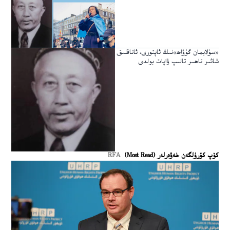
«سۇلايمان گۇۋاھ»نىڭ ئاپتورى، ئاتاقلىق
شائىر تاھىر تالىپ ۋاپات بولدى
كۆپ كۆرۈلگەن خەۋەرلەر (Most Read)
RFA