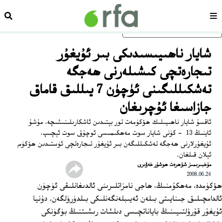
سەھىپە
ئىزد
ئاساسلىق مەزمۇنغا ئاتلاڭ
شايار ناھىيىسىدىكى بىر ئۇيغۇر
تىجارەتچى كىشىلەرنى ھەجگە
تەشكىللىگىنى ئۈچۈن 7 يىللىق قاماق
جازاسىغا ئۇچرىغان
ئاقسۇ شايار ناھىيىلىك ھۆكۈمەت تور بېتىدىن ئاشكارىلىنىشىچە، مۇشۇ
ئاينىڭ 13 ‏ - كۈنى شايار سوت مەھكىمىسى ئوچۇق سوت ئېچىپ،
ئۇيغۇرلارنى ھەجگە تەشكىللىگەن بىر ئۇيغۇر تىجارەتچى ئۈستىدىن ھۆكۈم
ئېلان قىلغان.
مۇخبىرىمىز شۆھرەت ھوشۇر خەۋىرى
2008.06.24
ھۆكۈمدە، مەھكۇمنىڭ، ھاجى نامزاتلىرىنى ئالدىغانلىقى ئۈچۈن
ئالدامچىلىق جىنايىتى بىلەن ئەيىبلەنگەنلىكى بىلدۈرۈلگەن. دۇنيا
ئۇيغۇر قۇرۇلتىيىنىڭ باياناتچىسى دىلشات رىشىتنىڭ بۈگۈنكى