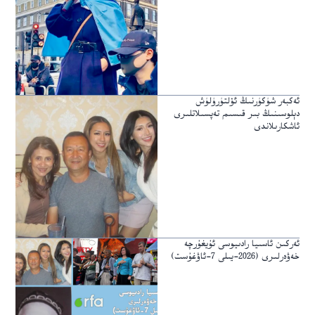
ئەكبەر شۈكۈرنىڭ ئۆلتۈرۈلۈش
دېلوسىنىڭ بىر قىسىم تەپسىلاتلىرى
ئاشكارىلاندى
ئەركىن ئاسىيا رادىيوسى ئۇيغۇرچە
خەۋەرلىرى (2026-يىلى 7-ئاۋغۇست)