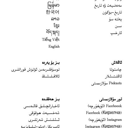
مەدەنىيەت ۋە تارىخ
မြန်မာ
تارىخ-بۈگۈن
한국어
يەتتە سۇ
ລາວ
سىن
ខ្មែរ
ئارخىپ
བོད་སྐད།
Tiếng Việt
English
ئاڭلاش
بىز بۇ يەردە
 window
چاستوتا
توسۇقلىرىدىن ئۆتۈش قوراللىرى
ئاڭلىتىشلار
ئالاقىلىشىڭ
Podcasts مۇلازىمىتى
تور مۇلازىمىتى
بىز ھەققىدە
Opens in new window
Faceboook (ئۇيغۇرچە)
ئاخباراتچىلىق قائىدىسى
Opens in new window
Facebook (Кирилчә)
شەخسىيەت ھوقۇقى
Opens in new window
Instagram (ئۇيغۇرچە)
ئىشلىتىش شەرتلىرى
Opens in new window
Instagram (Кирилчә)
ئامېرىكا رادىئو-تېلېۋىزىيە