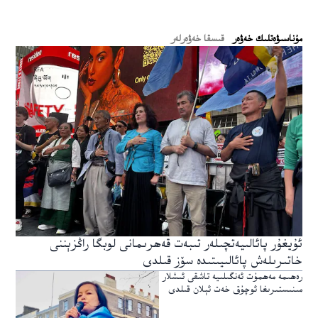
ﻣﯘﻧﺎﺳﯩﯟﻩﺗﻠﯩﻚ ﺧﻪﯞﻩﺭ
قىسقا خەۋەرلەر
ئۇيغۇر پائالىيەتچىلەر تىبەت قەھرىمانى لوبگا راڭزېننى
خاتىرىلەش پائالىيىتىدە سۆز قىلدى
رەھىمە مەھمۇت ئەنگىلىيە تاشقى ئىشلار
مىنىستىرىغا ئوچۇق خەت ئېلان قىلدى