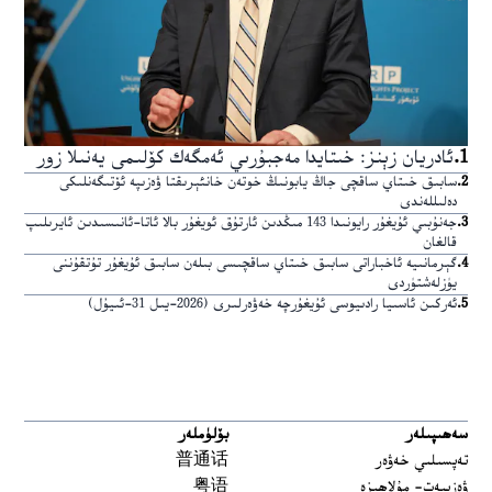
1
.
ئادريان زېنز: خىتايدا مەجبۇرىي ئەمگەك كۆلىمى يەنىلا زور
2
.
سابىق خىتاي ساقچى جاڭ يابونىڭ خوتەن خانئېرىقتا ۋەزىپە ئۆتىگەنلىكى
دەلىللەندى
3
.
جەنۇبىي ئۇيغۇر رايونىدا 143 مىڭدىن ئارتۇق ئويغۇر بالا ئاتا-ئانىسىدىن ئايرىلىپ
قالغان
4
.
گېرمانىيە ئاخباراتى سابىق خىتاي ساقچىسى بىلەن سابىق ئۇيغۇر تۇتقۇننى
يۈزلەشتۈردى
5
.
ئەركىن ئاسىيا رادىيوسى ئۇيغۇرچە خەۋەرلىرى (2026-يىل 31-ئىيۇل)
سەھىپىلەر
بۆلۈملەر
تەپسىلىي خەۋەر
普通话
ۋەزىيەت- مۇلاھىزە
粤语