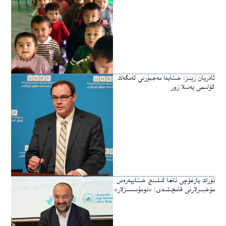
ئادريان زېنز: خىتايدا مەجبۇرىي ئەمگەك
كۆلىمى يەنىلا زور
تۈرك يازغۇچى تاھا كىلىنچ خىتايپەرەس
مۇخبىرلارنى قامچىلىدى: «نومۇسسىزلار»