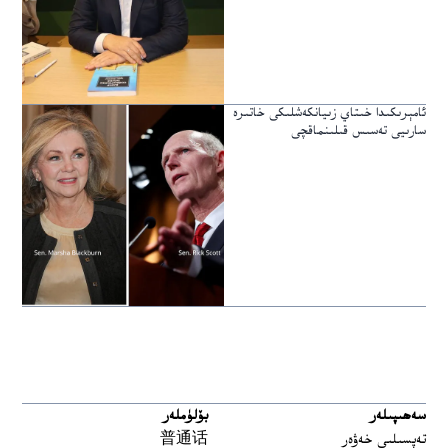
ئامېرىكىدا خىتاي زىيانكەشلىكى خاتىرە
سارىيى تەسىس قىلىنماقچى
سەھىپىلەر
بۆلۈملەر
تەپسىلىي خەۋەر
普通话