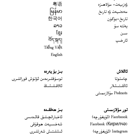
ۋەزىيەت- مۇلاھىزە
粤语
مەدەنىيەت ۋە تارىخ
မြန်မာ
تارىخ-بۈگۈن
한국어
يەتتە سۇ
ລາວ
سىن
ខ្មែរ
ئارخىپ
བོད་སྐད།
Tiếng Việt
English
ئاڭلاش
بىز بۇ يەردە
 window
چاستوتا
توسۇقلىرىدىن ئۆتۈش قوراللىرى
ئاڭلىتىشلار
ئالاقىلىشىڭ
Podcasts مۇلازىمىتى
تور مۇلازىمىتى
بىز ھەققىدە
Opens in new window
Faceboook (ئۇيغۇرچە)
ئاخباراتچىلىق قائىدىسى
Opens in new window
Facebook (Кирилчә)
شەخسىيەت ھوقۇقى
Opens in new window
Instagram (ئۇيغۇرچە)
ئىشلىتىش شەرتلىرى