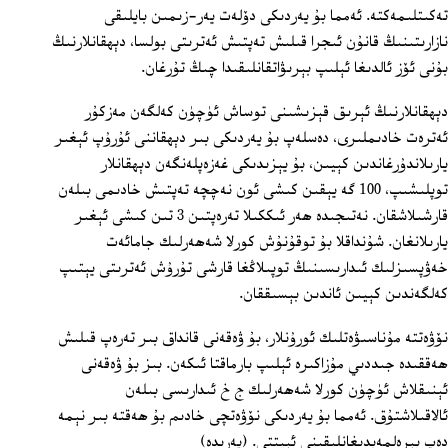
تەكىتلىمەكتە. ئەمما بۇ يەردىكى دۆلەت يەر-زىمىن بايلىقى
نازارىتىنىڭ قانۇن ئىجرا قىلىش تەپتىش ئەترىتى بولسا، دېھقانلارنىڭ
بۇنى ئۆز ئالدىغا ئېلىپ بېرىۋاتقانلىقىدا چىڭ تۇرغان.
دېھقانلارنىڭ ئېرىق قېزىشىنى توساش ئۈچۈن كەلگەن مەزكۇر
ئەترەت خادىملىرى، دەسلەپ بۇ يەردىكى بىر دېھقاننى ئۇرۇپ ئېغىر
يارىلاندۇرغاندىن كېيىن، بۇ يېزىدىكى غەزەپلەنگەن دېھقانلار
توپلىشىپ، 100 گە يېقىن كىشى ئون نەچچە تەپتىش خادىمى بىلەن
قارشىلاشقان. نەتىجىدە ھەر ئىككىلا تەرەپتىن 3 تىن كىشى ئېغىر
يارىلانغان. شۇنداقلا بۇ توقۇنۇش كورلا شەھەرلىك جامائەت
خەۋپسىزلىك ئىدارىسىنىڭ توپىلاڭغا قارشى تۇرۇش ئەترىتى يېتىپ
كەلگەندىن كېيىن ئاندىن بېسىققان.
نۆۋەتتە مۇناسىۋەتلىك ئورۇنلار، بۇ ۋەقەنى قانداق بىر تەرەپ قىلىش
ھەققىدە جىددىي مۇزاكىرە ئېلىپ بارماقتا ئىكەن. بىز بۇ ۋەقەنى
ئېنىقلاش ئۈچۈن كورلا شەھەرلىك ج خ ئىدارىسى بىلەن
ئالاقىلاشتۇق. ئەمما بۇ يەردىكى نۆۋەتچى خادىم بۇ ھەقتە بىر نېمە
دەپ بېرەلمەيدىغانلىقىنى ئېيتتى. (پەرىدە)