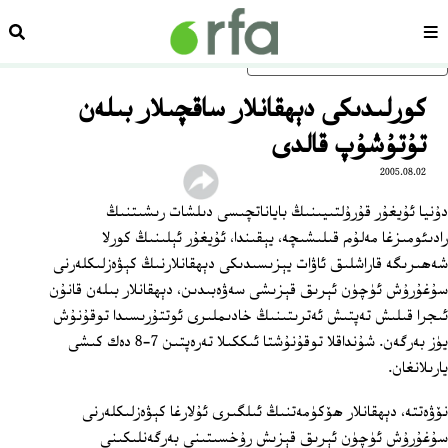
سەھىپە
ئىزد
ئاساسلىق مەزمۇنغا ئاتلاڭ
كورلىدىكى دېھقانلار ساقچىلار بىلەن
تۇتۇشۇپ قالدى
2005.08.02
دۇنيا ئۇيغۇر قۇرۇلتىيىنىڭ باياناتچىسى دىلشات رىشىتنىڭ
رادىئومىزغا مەلۇم قىلىشىچە، يېقىندا، ئۇيغۇر ئېلىنىڭ كورلا
شەھىرىگە قاراشلىق ئاۋات يېزىسىدىكى دېھقانلارنىڭ كېۋەزلىكلەرنى
سۇغۇرۇش ئۈچۈن ئېرىق قېزىشى سەۋەبىدىن، دېھقانلار بىلەن قانۇن
ئىجرا قىلىش تەپتىش ئەترىتىنىڭ خادىملىرى ئوتتۇرىسىدا توقۇنۇش
يۈز بەرگەن. شۇنداقلا توقۇنۇشتا ئىككىلا تەرەپتىن 7-8 دەك كىشى
يارىلانغان.
نۆۋەتتە، دېھقانلار ھۆكۈمەتنىڭ ئىلگىرى ئۇلارغا كېۋەزلىكلەرنى
سۇغۇرۇش ئۈچۈن ئېرىق قېزىش رۇخسىتىنى بەرگەنلىكىنى