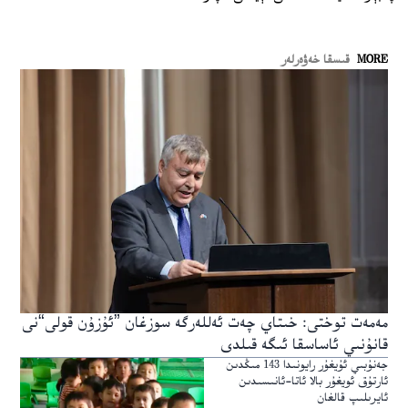
MORE
قىسقا خەۋەرلەر
مەمەت توختى: خىتاي چەت ئەللەرگە سوزغان ”ئۇزۇن قولى“نى
قانۇنىي ئاساسقا ئىگە قىلدى
جەنۇبىي ئۇيغۇر رايونىدا 143 مىڭدىن
ئارتۇق ئويغۇر بالا ئاتا-ئانىسىدىن
ئايرىلىپ قالغان