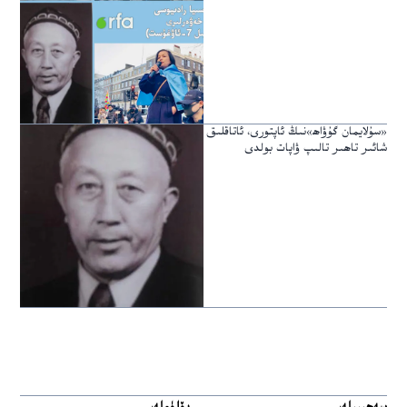
«سۇلايمان گۇۋاھ»نىڭ ئاپتورى، ئاتاقلىق
شائىر تاھىر تالىپ ۋاپات بولدى