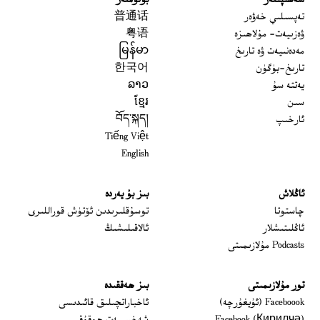
سەھىپىلەر
بۆلۈملەر
تەپسىلىي خەۋەر
普通话
ۋەزىيەت- مۇلاھىزە
粤语
مەدەنىيەت ۋە تارىخ
မြန်မာ
تارىخ-بۈگۈن
한국어
يەتتە سۇ
ລາວ
سىن
ខ្មែរ
ئارخىپ
བོད་སྐད།
Tiếng Việt
English
ئاڭلاش
بىز بۇ يەردە
 window
چاستوتا
توسۇقلىرىدىن ئۆتۈش قوراللىرى
ئاڭلىتىشلار
ئالاقىلىشىڭ
Podcasts مۇلازىمىتى
تور مۇلازىمىتى
بىز ھەققىدە
Opens in new window
Faceboook (ئۇيغۇرچە)
ئاخباراتچىلىق قائىدىسى
Opens in new window