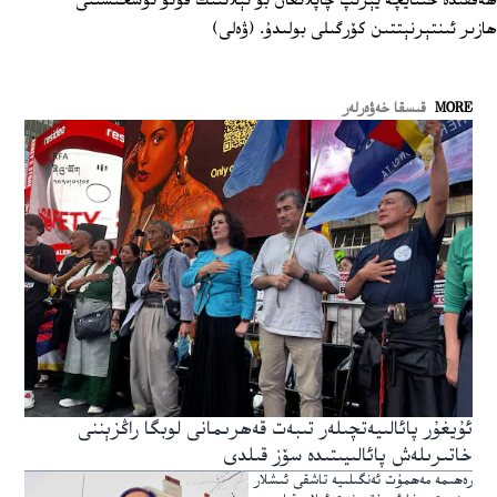
ھەققىدە خىتايچە يېزىپ چاپلانغان بۇ ئېلاننىڭ فوتو نۇسخىسىنى
ھازىر ئىنتېرنېتتىن كۆرگىلى بولىدۇ. (ۋەلى)
MORE
قىسقا خەۋەرلەر
ئۇيغۇر پائالىيەتچىلەر تىبەت قەھرىمانى لوبگا راڭزېننى
خاتىرىلەش پائالىيىتىدە سۆز قىلدى
رەھىمە مەھمۇت ئەنگىلىيە تاشقى ئىشلار