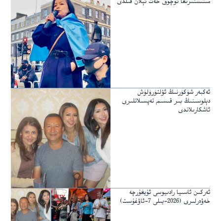
مىنىستىرىغا ئوچۇق خەت ئېلان قىلدى
ئەكبەر شۈكۈرنىڭ ئۆلتۈرۈلۈش
دېلوسىنىڭ بىر قىسىم تەپسىلاتلىرى
ئاشكارىلاندى
ئەركىن ئاسىيا رادىيوسى ئۇيغۇرچە
خەۋەرلىرى (2026-يىلى 7-ئاۋغۇست)