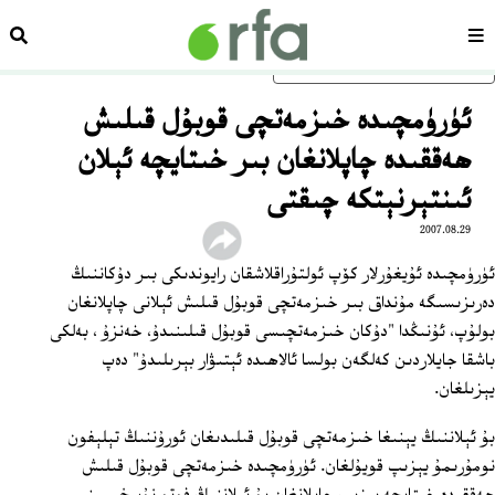
سەھىپە
ئىزد
ئاساسلىق مەزمۇنغا ئاتلاڭ
ئۈرۈمچىدە خىزمەتچى قوبۇل قىلىش
ھەققىدە چاپلانغان بىر خىتايچە ئېلان
ئىنتېرنېتكە چىقتى
2007.08.29
ئۈرۈمچىدە ئۇيغۇرلار كۆپ ئولتۇراقلاشقان رايوندىكى بىر دۇكاننىڭ
دەرىزىسىگە مۇنداق بىر خىزمەتچى قوبۇل قىلىش ئېلانى چاپلانغان
بولۇپ، ئۇنىڭدا "دۇكان خىزمەتچىسى قوبۇل قىلىنىدۇ، خەنزۇ ، بەلكى
باشقا جايلاردىن كەلگەن بولسا ئالاھىدە ئېتىۋار بېرىلىدۇ" دەپ
يېزىلغان.
بۇ ئېلاننىڭ يېنىغا خىزمەتچى قوبۇل قىلىدىغان ئورۇننىڭ تېلېفون
نومۇرىمۇ يېزىپ قويۇلغان. ئۈرۈمچىدە خىزمەتچى قوبۇل قىلىش