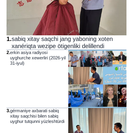
1
.
sabiq xitay saqchi jang yaboning xoten
xanériqta wezipe ötigenliki delillendi
2
.
erkin asiya radiyosi
uyghurche xewerliri (2026-yil
31-iyul)
3
.
gérmaniye axbarati sabiq
xitay saqchisi bilen sabiq
uyghur tutqunni yüzleshtürdi