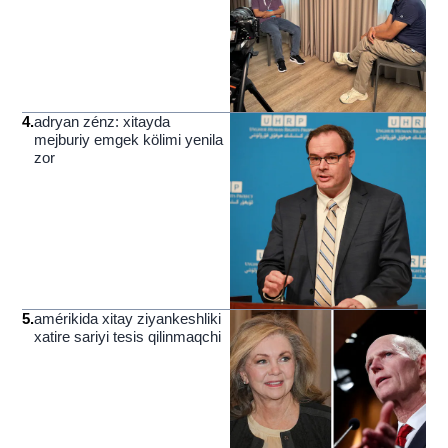
4
.
adryan zénz: xitayda
mejburiy emgek kölimi yenila
zor
5
.
amérikida xitay ziyankeshliki
xatire sariyi tesis qilinmaqchi