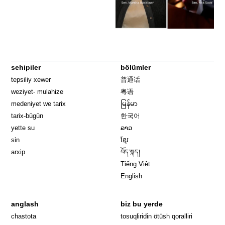
sehipiler
bölümler
tepsiliy xewer
普通话
weziyet- mulahize
粤语
medeniyet we tarix
မြန်မာ
tarix-bügün
한국어
yette su
ລາວ
sin
ខ្មែរ
arxip
བོད་སྐད།
Tiếng Việt
English
anglash
biz bu yerde
Opens in 
chastota
tosuqliridin ötüsh qoralliri