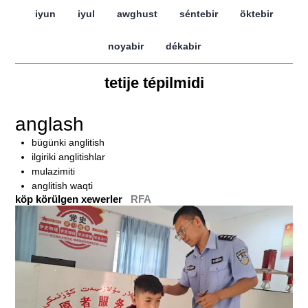
iyun
iyul
awghust
séntebir
öktebir
noyabir
dékabir
tetije tépilmidi
anglash
bügünki anglitish
ilgiriki anglitishlar
mulazimiti
anglitish waqti
köp körülgen xewerler
RFA