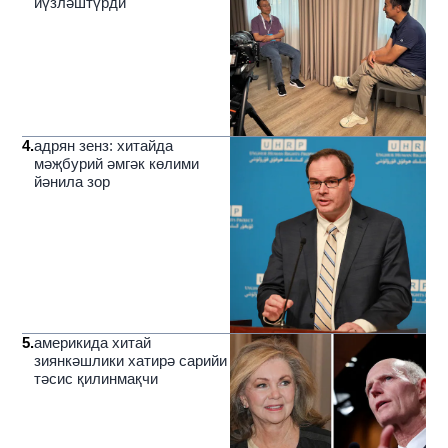
йүзләштүрди
4
.
адрян зенз: хитайда
мәҗбурий әмгәк көлими
йәнила зор
5
.
америкида хитай
зиянкәшлики хатирә сарийи
тәсис қилинмақчи