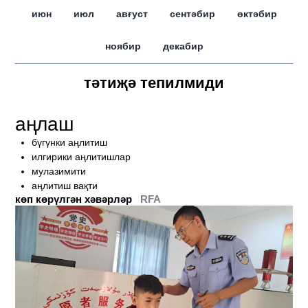
июн
июл
авғуст
сентәбир
өктәбир
ноябир
декабир
тәтиҗә тепилмиди
аңлаш
бүгүнки аңлитиш
илгирики аңлитишлар
мулазимити
аңлитиш вақти
көп көрүлгән хәвәрләр
RFA