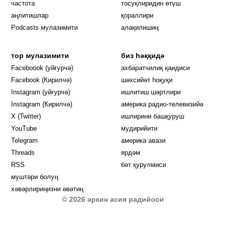
частота
тосуқлиридин өтүш
Opens in new window
аңлитишлар
қораллири
Podcasts мулазимити
алақилишиң
тор мулазимити
биз һәққидә
Opens in new window
Faceboook (уйғурчә)
ахбаратчилиқ қаидиси
Opens in new window
Facebook (Кирилчә)
шәхсийәт һоқуқи
Opens in new window
Instagram (уйғурчә)
ишлитиш шәртлири
Opens in new window
Instagram (Кирилчә)
америка радио-телевизийә
Opens in new window
X (Twitter)
ишлирини башқуруш
Opens in new window
Opens in new window
YouTube
мудирийити
Opens in new window
Opens in new windo
Telegram
америка авази
Opens in new window
Threads
ярдәм
RSS
бәт қурулмиси
муштәри болуң
хәвәрлириңизни әвәтиң
© 2026 әркин асия радийоси