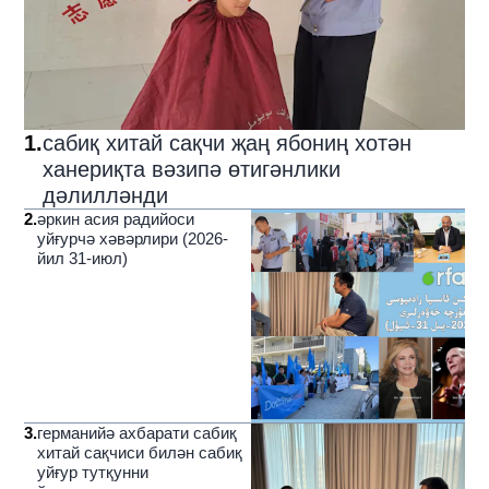
1
.
сабиқ хитай сақчи җаң ябониң хотән
ханериқта вәзипә өтигәнлики
дәлилләнди
2
.
әркин асия радийоси
уйғурчә хәвәрлири (2026-
йил 31-июл)
3
.
германийә ахбарати сабиқ
хитай сақчиси билән сабиқ
уйғур тутқунни