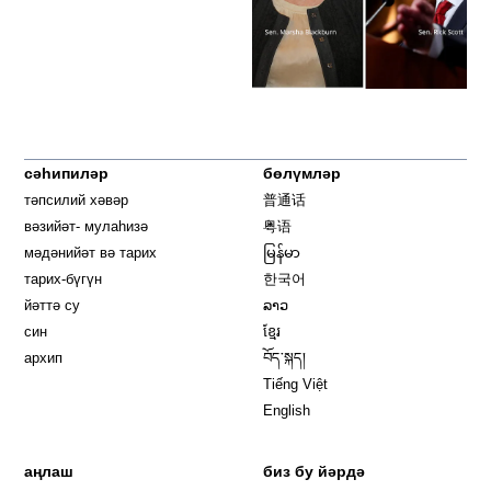
сәһипиләр
бөлүмләр
тәпсилий хәвәр
普通话
вәзийәт- мулаһизә
粤语
мәдәнийәт вә тарих
မြန်မာ
тарих-бүгүн
한국어
йәттә су
ລາວ
син
ខ្មែរ
архип
བོད་སྐད།
Tiếng Việt
English
аңлаш
биз бу йәрдә