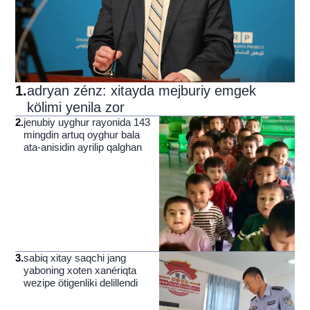
1
.
adryan zénz: xitayda mejburiy emgek
kölimi yenila zor
2
.
jenubiy uyghur rayonida 143
mingdin artuq oyghur bala
ata-anisidin ayrilip qalghan
3
.
sabiq xitay saqchi jang
yaboning xoten xanériqta
wezipe ötigenliki delillendi