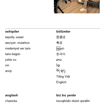
sehipiler
bölümler
tepsiliy xewer
普通话
weziyet- mulahize
粤语
medeniyet we tarix
မြန်မာ
tarix-bügün
한국어
yette su
ລາວ
sin
ខ្មែរ
arxip
བོད་སྐད།
Tiếng Việt
English
anglash
biz bu yerde
Opens in 
chastota
tosuqliridin ötüsh qoralliri