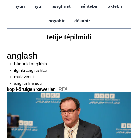
iyun
iyul
awghust
séntebir
öktebir
noyabir
dékabir
tetije tépilmidi
anglash
bügünki anglitish
ilgiriki anglitishlar
mulazimiti
anglitish waqti
köp körülgen xewerler
RFA