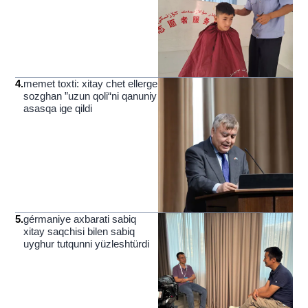
4
.
memet toxti: xitay chet ellerge
sozghan ”uzun qoli“ni qanuniy
asasqa ige qildi
5
.
gérmaniye axbarati sabiq
xitay saqchisi bilen sabiq
uyghur tutqunni yüzleshtürdi