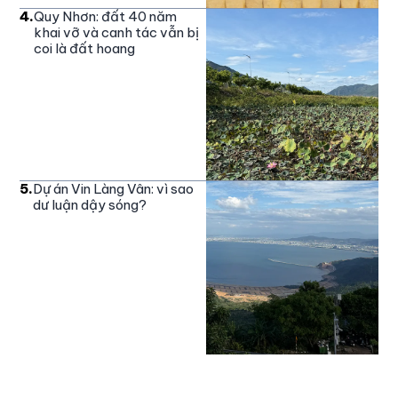
4
.
Quy Nhơn: đất 40 năm
khai vỡ và canh tác vẫn bị
coi là đất hoang
5
.
Dự án Vin Làng Vân: vì sao
dư luận dậy sóng?