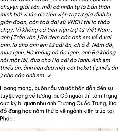
chuyện giải tán, mỗi cá nhân tự lo bản thân
mình bởi vì lúc đó tiền viện trợ từ gia đình bị
gián đoạn, còn toà đại sứ VNCH thì lo tháo
chạy. Vì không có tiền viện trợ từ Việt Nam ,
anh (Trần văn )
Bá đem các anh em về ở với
anh, lo cho anh em từ cái ăn, ch
ỗ
ở. Năm đó,
mùa lạnh, Hà không có áo lạnh, anh Bá không
nói một lời, đưa cho Hà cái áo lạnh. Anh em
thiếu ăn, ảnh liền đưa một cái ticket ( phiếu ăn
)
cho các anh em
.
»
Hoang mang, buồn rầu và uất hận dẫn đến sự
tuyệt vọng về tương lai. Có người thì tâm trạng
cực kỳ bi quan như anh Trương Quốc Trung, lúc
đó đang học năm thứ 5 về ngành kiến trúc tại
Pháp :