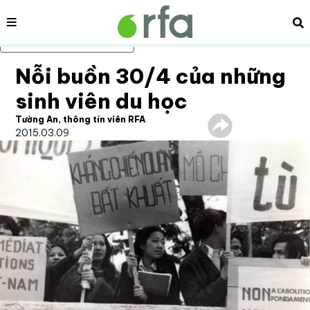
Nội dung
Tì
Bỏ qua nội dung chính
Nỗi buồn 30/4 của những
sinh viên du học
Tường An, thông tín viên RFA
2015.03.09