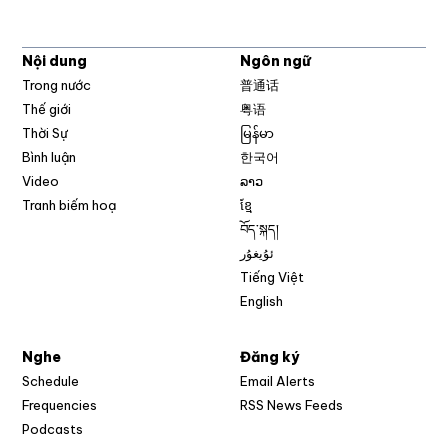
Nội dung
Ngôn ngữ
Trong nước
普通话
Thế giới
粤语
Thời Sự
မြန်မာ
Bình luận
한국어
Video
ລາວ
Tranh biếm hoạ
ខ្មែ
བོད་སྐད།
ئۇيغۇر
Tiếng Việt
English
Nghe
Đăng ký
Schedule
Email Alerts
Opens in new w
Frequencies
RSS News Feeds
Podcasts