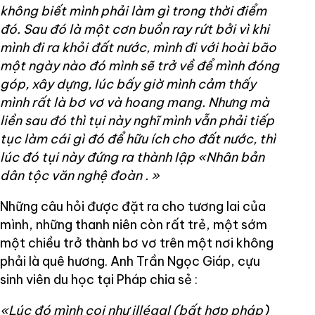
không biết mình phải làm gì trong thời điểm
đó. Sau đó là một cơn buồn ray rứt bởi vì khi
mình đi ra khỏi đất nước, mình đi với hoài bão
một ngày nào đó mình sẽ trở về để mình đóng
góp, xây dựng, lúc bấy giờ mình cảm thấy
mình rất là bơ vơ và hoang mang. Nhưng mà
liền sau đó thì tụi này nghĩ mình vẫn phải tiếp
tục làm cái gì đó để hữu ích cho đất nước, thì
lúc đó tụi này đứng ra thành lập «Nhân bản
dân tộc văn nghệ đoàn
.
»
Những câu hỏi được đặt ra cho tương lai của
mình, những thanh niên còn rất trẻ, một sớm
một chiều trở thành bơ vơ trên một nơi không
phải là quê hương. Anh Trần Ngọc Giáp, cựu
sinh viên du học tại Pháp chia sẻ :
«Lúc đó mình coi như illégal (bất hợp pháp)