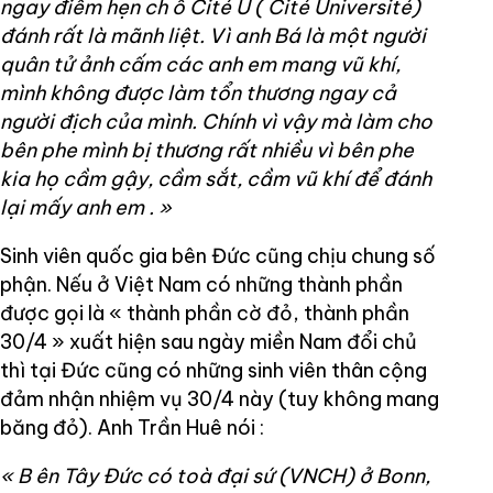
ngay điểm hẹn ch
ỗ
Cité U ( Cité Université)
đánh rất là mãnh liệt. Vì anh Bá là một người
quân tử ảnh cấm các anh em mang vũ khí,
mình không được làm tổn thương ngay cả
người địch của mình. Chính vì vậy mà làm cho
bên phe mình bị thương rất nhiều vì bên phe
kia họ cầm gậy, cầm sắt, cầm vũ khí để đánh
lại mấy anh em
.
»
Sinh viên quốc gia bên Đức cũng chịu chung số
phận. Nếu ở Việt Nam có những thành phần
được gọi là « thành phần cờ đỏ, thành phần
30/4 » xuất hiện sau ngày miền Nam đổi chủ
thì tại Đức cũng có những sinh viên thân cộng
đảm nhận nhiệm vụ 30/4 này (tuy không mang
băng đỏ). Anh Trần Huê nói :
«
B
ên Tây Đức có toà đại sứ (VNCH) ở Bonn,