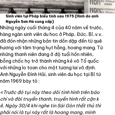
Sinh viên tại Pháp biểu tình sau 1975
(Hình do anh
Nguyễn Sơn Hà cung cấp)
Những ngày cuối tháng 4 của 40 năm về trước,
hàng ngàn sinh viên du hoc ở Pháp, Đức, Bỉ..v.v..
đã đón nhận những bản tin dồn dập đến từ quê
hương với tâm trạng hụt hẫng, hoang mang. Từ
những thanh niên đang ở độ tuổi hồn nhiên,
bỗng chốc họ trở thành những kẻ vô Tổ quốc
với những lo toan cho một tương lai vô định.
Anh Nguyễn Đình Hải, sinh viên du học tại Bỉ từ
năm 1969 bày tỏ :
«Trước đó tụi này theo dõi tình hình trên báo
chí và đài truyền thanh, truyền hình rất cặn k
ẽ.
Ngày 30/4 khi nghe tin Sài Gòn thất thủ thì
phải nói là tụi này rất là hoang mang, mình