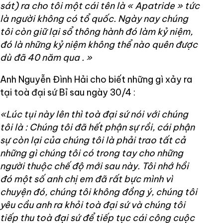
sát) ra cho tôi một cái tên là « Apatride » tức
là người không có tổ quốc. Ngày nay chúng
tôi còn giữ lại sổ thông hành đó làm kỷ niệm,
đó là những kỷ niệm không thể nào quên được
dù đã 40 năm qua
.
»
Anh Nguyễn Đình Hải cho biết những gì xảy ra
tại toà đại sứ Bỉ sau ngày 30/4 :
«Lúc tụi này lên thì toà đại sứ nói với chúng
tôi là : Chúng tôi đã hết phận sự rồi, cái phận
sự còn lại của chúng tôi là phải trao tất cả
những gì chúng tôi có trong tay cho những
người thuộc chế độ mới sau này. Tôi nhớ hồi
đó một số anh chị em đã rất bực mình vì
chuyện đó, chúng tôi không đồng ý, chúng tôi
yêu cầu anh ra khỏi toà đại sứ và chúng tôi
tiếp thu toà đại sứ để tiếp tục cái công cuộc