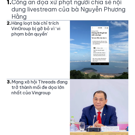
1
.
Công an dọa xử phạt người chia sẻ nội
dung livestream của bà Nguyễn Phương
Hằng
2
.
Hàng loạt bài chỉ trích
VinGroup bị gỡ bỏ vì ‘vi
phạm bản quyền’
3
.
Mạng xã hội Threads đang
trở thành mối đe dọa lớn
nhất của Vingroup