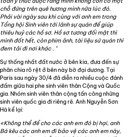
toàn ý thức được rằng mình không còn có một
chỗ đứng trên quê hương mình nữa lúc đó.
Phải vài ngày sau khi cùng với anh em trong
Tổng hội Sinh viên tới lãnh sự quán để giúp
thiêu huỷ các hồ sơ. Hồ sơ tương đối mật thì
mình đốt hết, còn phim ảnh, tài liệu sứ quán thì
đem tải đi nơi khác
.
"
Sự thống nhất đất nước ở bên kia, đưa đến sự
phân chia rõ rệt ở bên này bờ đại dương. Tại
Paris sau ngày 30/4 đã diễn ra nhiều cuộc đánh
đấm giữa hai phe sinh viên thân Cộng và Quốc
gia. Nhóm sinh viên thân cộng tấn công những
sinh viên quốc gia đi riêng rẽ. Anh Nguyễn Sơn
Hà kể lại:
«Không thể để cho các anh em đó bị hại, anh
Bá kêu các anh em đi bảo vệ các anh em này,