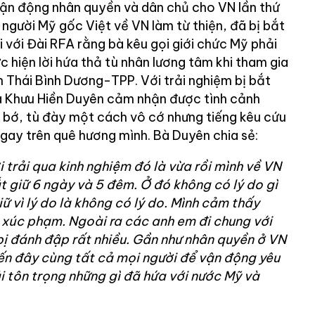
vận động nhân quyền và dân chủ cho VN lần thứ
người Mỹ gốc Việt về VN làm từ thiện, đã bị bắt
i với Đài RFA rằng bà kêu gọi giới chức Mỹ phải
 hiện lời hứa thả tù nhân lương tâm khi tham gia
n Thái Bình Dương-TPP. Với trải nghiệm bị bắt
bà Khưu Hiền Duyên cảm nhận được tình cảnh
t bớ, tù đày một cách vô cớ nhưng tiếng kêu cứu
gay trên quê hương mình. Bà Duyên chia sẻ:
 trải qua kinh nghiệm đó là vừa rồi mình về VN
 giữ 6 ngày và 5 đêm. Ở đó không có lý do gì
ữ vì lý do là không có lý do. Mình cảm thấy
 xúc phạm. Ngoài ra các anh em đi chung với
bị đánh đập rất nhiều. Gần như nhân quyền ở VN
đến đây cùng tất cả mọi
người để vận động yêu
 tôn trọng những gì đã hứa với nước Mỹ và