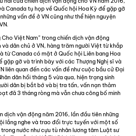
hứ hai của chiến dịch vận động cho VN năm 2016,
 và Canada tụ họp về Quốc hội Hoa Kỳ để gặp gỡ
y những vấn đề ở VN cũng như thể hiện nguyện
VN.
 Cho Việt Nam” trong chiến dịch vận động
 và dân chủ ở VN, hàng trăm người Việt từ khắp
và từ Canada có mặt ở Quốc hội Liên bang Hoa
 gặp gỡ và trình bày với các Thượng Nghị sĩ và
VN liên quan đến các vấn đề như cuộc bầu cử Đại
hân dân hồi tháng 5 vừa qua, hiện trạng sinh
gười dân bị bắt bớ và bị tra tấn, vấn nạn thảm
loạt đã 3 tháng ròng mà vẫn chưa công bố minh
n dịch vận động năm 2016, lần đầu tiên những
ội lắng nghe và trao đổi trực tuyến với một số
trong nước như cựu tù nhân lương tâm Luật sư