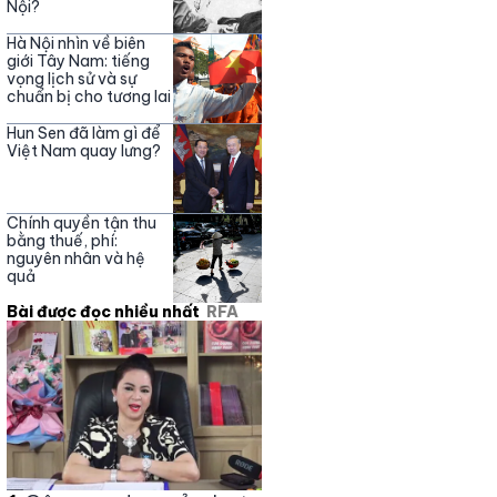
Nội?
Hà Nội nhìn về biên
giới Tây Nam: tiếng
vọng lịch sử và sự
chuẩn bị cho tương lai
Hun Sen đã làm gì để
Việt Nam quay lưng?
Chính quyền tận thu
bằng thuế, phí:
nguyên nhân và hệ
quả
Bài được đọc nhiều nhất
RFA