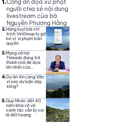
1
.
Công an dọa xử phạt
người chia sẻ nội dung
livestream của bà
Nguyễn Phương Hằng
2
.
Hàng loạt bài chỉ
trích VinGroup bị gỡ
bỏ vì ‘vi phạm bản
quyền’
3
.
Mạng xã hội
Threads đang trở
thành mối đe dọa
lớn nhất của
Vingroup
4
.
Dự án Vin Làng Vân:
vì sao dư luận dậy
sóng?
5
.
Quy Nhơn: đất 40
năm khai vỡ và
canh tác vẫn bị coi
là đất hoang