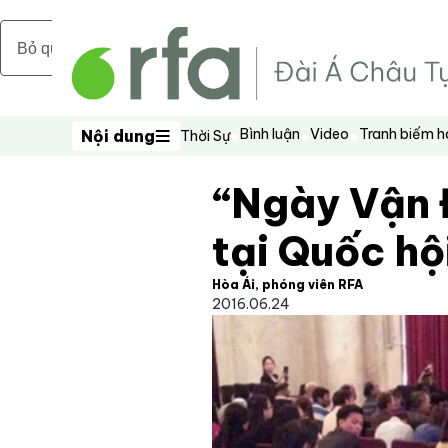
Bỏ qua nội dung chính
Bình luận
Video
Tranh biếm 
Nội dung
Thời Sự
Nội dung
“Ngày Vận 
tại Quốc hộ
Hòa Ái, phóng viên RFA
2016.06.24