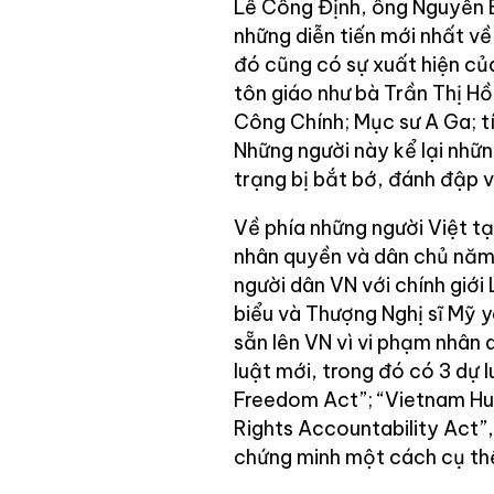
Lê Công Định, ông Nguyễn B
những diễn tiến mới nhất về
đó cũng có sự xuất hiện củ
tôn giáo như bà Trần Thị H
Công Chính; Mục sư A Ga; 
Những người này kể lại nhữn
trạng bị bắt bớ, đánh đập v
Về phía những người Việt t
nhân quyền và dân chủ năm
người dân VN với chính giớ
biểu và Thượng Nghị sĩ Mỹ 
sẵn lên VN vì vi phạm nhân
luật mới, trong đó có 3 dự l
Freedom Act”; “Vietnam Hu
Rights Accountability Act”
chứng minh một cách cụ thể