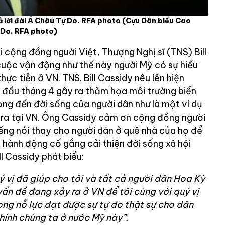
 lời đài Á Châu Tự Do. RFA photo
(Cựu Dân biểu Cao
 Do. RFA photo)
i cộng đồng nguời Việt, Thượng Nghị sĩ (TNS) Bill
uộc vận động như thế này người Mỹ có sự hiểu
thực tiễn ở VN. TNS. Bill Cassidy nêu lên hiện
i đầu tháng 4 gây ra thảm họa môi trường biển
ọng đến đời sống của người dân như là một ví dụ
 ra tại VN. Ông Cassidy cảm ơn cộng đồng người
tiếng nói thay cho người dân ở quê nhà của họ để
 hành động cố gắng cải thiện đời sống xã hội
l Cassidy phát biểu:
ý vị đã giúp cho tôi và tất cả người dân Hoa Kỳ
vấn đề đang xảy ra ở VN để tôi cùng với quý vị
rong nỗ lực đạt được sự tự do thật sự cho dân
hính chúng ta ở nước Mỹ này”.