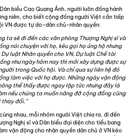
 Dân biểu Cao Quang Ánh, người luôn đồng hành
ng niên, cho biết cộng đồng người Việt cần tiếp
 hội VN được tự do-dân chủ-nhân quyền:
g ta sẽ đi đến các văn phòng Thượng Nghị sĩ và
ống nói chuyện với họ, kêu gọi họ ủng hộ nhưng
là Dự luật Nhân quyền cho VN, Dự luật Chế tài
ng như ngày hôm nay thì mới xây dựng được sự
người trong Quốc hội. Và chỉ qua sự liên hệ đó
uống làm việc với họ được. Những ngày vận động
hông thể thấy được ngay lập tức nhưng đây là
làm nếu chúng ta muốn nâng đỡ cộng đồng cũng
 thay đổi.”
cùng nhau, mỗi nhóm người Việt chia ra, đi đến
ợng Nghị sĩ và Dân biểu đại diện cho tiểu bang
c làm vận động cho nhân quyền dân chủ ở VN kéo