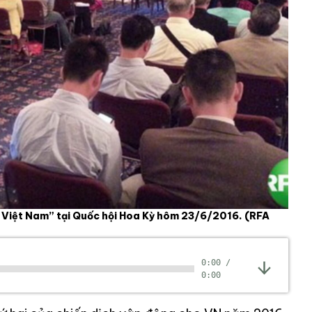
Việt Nam” tại Quốc hội Hoa Kỳ hôm 23/6/2016.
(RFA
0:00
/
0:00