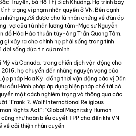
ắc Truyển, bà Hồ Thị Bích Khương. Họ trình bày
 tình trạng vi phạm nhân quyền ở VN. Bên cạnh
a những người được cho là nhân chứng về đàn áp
ồng, vợ của tù nhân lương tâm-Mục sư Nguyễn
tín đồ Hòa Hảo thuần túy-ông Trần Quang Tâm.
g gì xảy ra cho chính họ phải sống trong tình
ì đời sống đức tin của mình.
ại Mỹ và Canada, trong chiến dịch vận động cho
 2016, họ chuyển đến những nguyện vọng của
i Lập pháp Hoa Kỳ, đồng thời vận động các vị Dân
yêu cầu Hành pháp áp dụng biện pháp chế tài có
 quyền một cách nghiêm trọng và thông qua các
uật “Frank R. Wolf International Religious
man Rights Act”; “Global Magnitsky Human
, cũng như hoãn biểu quyết TPP cho đến khi VN
 về cải thiện nhân quyền.