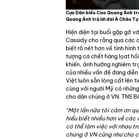
Cựu Dân biểu Cao Quang Ánh trả
Quang Ánh trả lời đài Á Châu Tự
Hiện diện tại buổi gặp gỡ vớ
Cassidy cho rằng qua các c
biết rõ nét hơn về tình hình 
tượng cá chết hàng lọat hồ
khiến, ảnh hưởng nghiêm tr
của nhiều vấn đề đang diễn
Việt luôn sẵn lòng cất lên 
cùng với người Mỹ có những
cho dân chúng ở VN. TNS Bil
“Một lần nữa tôi cảm ơn qu
hiểu biết nhiều hơn về các 
có thể làm việc với nhau t
chúng ở VN cũng như cho c