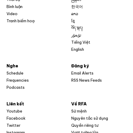
Bình luận
한국어
Video
ລາວ
Tranh biếm hoạ
ខ្មែ
བོད་སྐད།
ئۇيغۇر
Tiếng Việt
English
Nghe
Đăng ký
Schedule
Email Alerts
Opens in new w
Frequencies
RSS News Feeds
Podcasts
Liên kết
Về RFA
Opens in new window
Youtube
Sứ mệnh
Opens in new window
Facebook
Nguyên tắc sử dụng
Opens in new window
Twitter
Quyền riêng tư
Opens in new window
Instagram
Vượt tường lửa