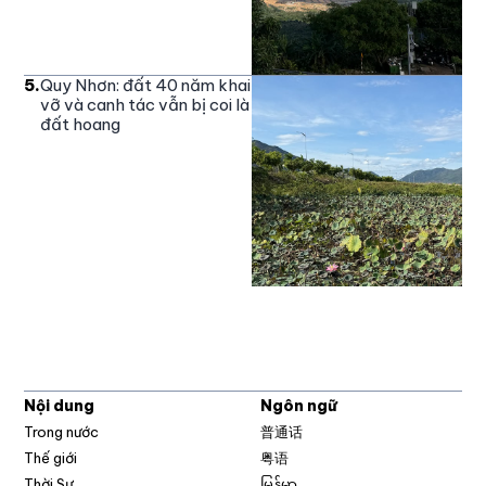
5
.
Quy Nhơn: đất 40 năm khai
vỡ và canh tác vẫn bị coi là
đất hoang
Nội dung
Ngôn ngữ
Trong nước
普通话
Thế giới
粤语
Thời Sự
မြန်မာ