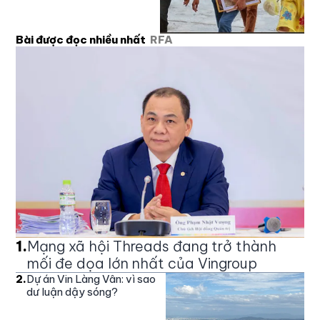
Bài được đọc nhiều nhất
RFA
1
.
Mạng xã hội Threads đang trở thành
mối đe dọa lớn nhất của Vingroup
2
.
Dự án Vin Làng Vân: vì sao
dư luận dậy sóng?