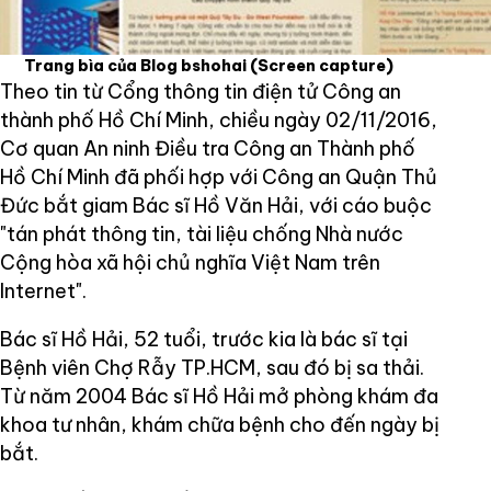
Trang bìa của Blog bshohai
(Screen capture)
Theo tin từ Cổng thông tin điện tử Công an
thành phố Hồ Chí Minh, chiều ngày 02/11/2016,
Cơ quan An ninh Điều tra Công an Thành phố
Hồ Chí Minh đã phối hợp với Công an Quận Thủ
Đức bắt giam Bác sĩ Hồ Văn Hải, với cáo buộc
"tán phát thông tin, tài liệu chống Nhà nước
Cộng hòa xã hội chủ nghĩa Việt Nam trên
Internet".
Bác sĩ Hồ Hải, 52 tuổi, trước kia là bác sĩ tại
Bệnh viên Chợ Rẫy TP.HCM, sau đó bị sa thải.
Từ năm 2004 Bác sĩ Hồ Hải mở phòng khám đa
khoa tư nhân, khám chữa bệnh cho đến ngày bị
bắt.