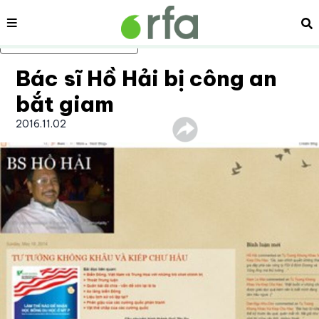
Nội dung
Tì
Bỏ qua nội dung chính
Bác sĩ Hồ Hải bị công an
bắt giam
2016.11.02