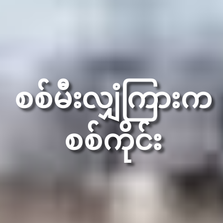
စစ်မီးလျှံကြားက
စစ်ကိုင်း