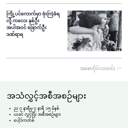
ကြို့ပင်ကောက်မှာ ဗုံးကြဲခံရ
လို့ ကလေး နှစ်ဦး
အပါအဝင် ခြောက်ဦး
ဒဏ်ရာရ
အစောပိုင်းသတင်း >>
အသံလွှင့်အစီအစဉ်များ
ည ၇ နာရီမှ ၇ နာရီ ၁၅ မိနစ်
ယခင် လွှင့်ပြီး အစီအစဉ်များ
ပေါ့ဒ်ကတ်စ်