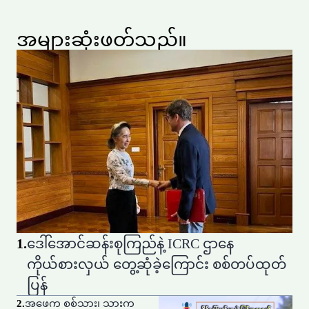
အများဆုံးဖတ်သည်။
1
.
ဒေါ်အောင်ဆန်းစုကြည်နဲ့ ICRC ဌာနေ
ကိုယ်စားလှယ် တွေ့ဆုံခဲ့ကြောင်း စစ်တပ်ထုတ်
ပြန်
2
.
အဖေက စစ်သား၊ သားက