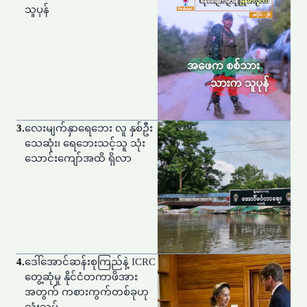
သူပုန်
3
.
လေးမျက်နှာရေဘေး လူ နှစ်ဦး
သေဆုံး၊ ရေဘေးသင့်သူ သုံး
သောင်းကျော်အထိ ရှိလာ
4
.
ဒေါ်အောင်ဆန်းစုကြည်နဲ့ ICRC
တွေ့ဆုံမှု နိုင်ငံတကာဖိအား
အတွက် ကစားကွက်တစ်ခုဟု