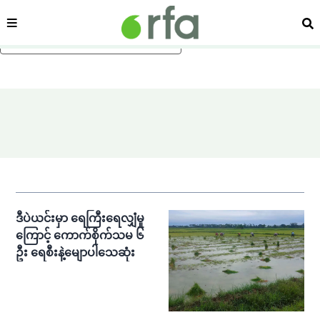
ကဏ္ဍ
ရှာ
ပင်မအကြောင်းအရာသို့ ကျော်ရန်
ဒီပဲယင်းမှာ ရေကြီးရေလျှံမှု
ကြောင့် ကောက်စိုက်သမ ၆
ဦး ရေစီးနဲ့မျောပါသေဆုံး