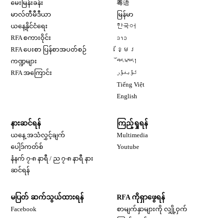
Opens in new window
မေးမြန်းခန်း
粤语
Opens in new window
မာလ်တီမီဒီယာ
မြန်မာ
Opens in new window
ယနေ့နိုင်ငံရေး
한국어
Opens in new window
RFA စကားဝိုင်း
ລາວ
Opens in new window
RFA ပေးစာ ပြန်စာအပတ်စဉ်
ខ្មែរ
Opens in new window
ကဏ္ဍများ
བོད་སྐད།
Opens in new window
RFA အကြောင်း
ئۇيغۇر
Opens in new window
Tiếng Việt
Opens in new window
English
နားဆင်ရန်
ကြည့်ရှုရန်
ယနေ့ အသံလွှင့်ချက်
Multimedia
Opens in new window
ပေါ့ဒ်ကတ်စ်
Youtube
နံနက် ၇-၈ နာရီ / ည ၇-၈ နာရီ နား
Opens in new window
ဆင်ရန်
မပြတ် ဆက်သွယ်ထားရန်
RFA ကိုရှာဖွေရန်
Opens in new window
Facebook
စာမျက်နှာများကို လျှို့ဝှက်