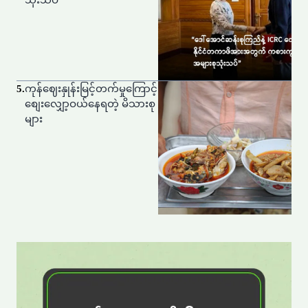
သုံးသပ်
5
.
ကုန်ဈေးနှုန်းမြင့်တက်မှုကြောင့်
စျေးလျှော့ဝယ်နေရတဲ့ မိသားစု
များ