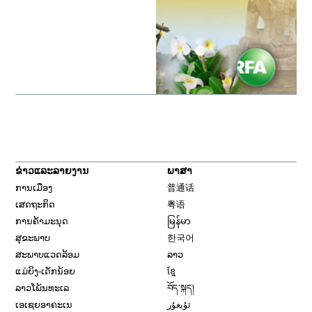
ຂ່າວແລະລາຍງານ
ພາສາ
ການເມືອງ
普通话
ເສດຖະກິດ
粤语
ການຄ້າມະນຸດ
မြန်မာ
ສຸຂະພາບ
한국어
ສະພາບແວດລ້ອມ
ລາວ
ແມ່ຍິງ-ເດັກນ້ອຍ
ខ្មែ
ລາວໂພ້ນທະເລ
བོད་སྐད།
ເອເຊຍອາຄະເນ
ئۇيغۇر