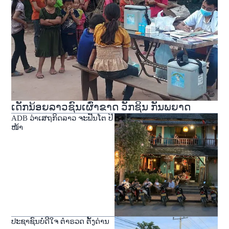
ເດັກນ້ອຍລາວຊົນເຜົ່າຂາດ ວັກຊິນ ກັນພຍາດ
ADB ວ່າເສຖກິດລາວ ຈະຟື້ນໂຕ ປີ
ໜ້າ
ປະຊາຊົນບໍ່ດີໃຈ ຕໍາຣວດ ຕັ້ງດ່ານ