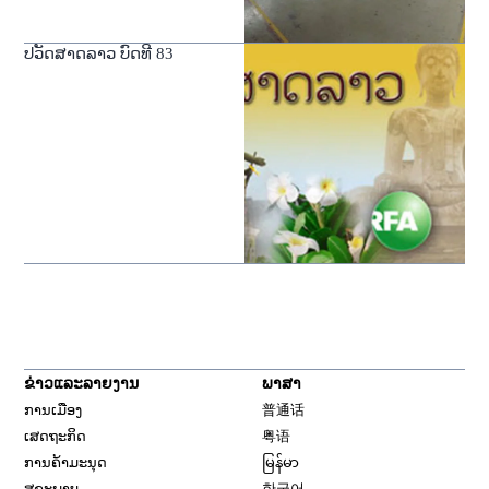
ປວັດສາດລາວ ບົດທີ 83
ຂ່າວແລະລາຍງານ
ພາສາ
ການເມືອງ
普通话
ເສດຖະກິດ
粤语
ການຄ້າມະນຸດ
မြန်မာ
ສຸຂະພາບ
한국어