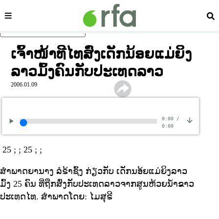
ໝວດ
ຄົ້
ຂ້າມໄປຍັງເນື້ອຫາຫຼັກ
ເຈົ້າໜ້າທີໄທສົ່ງເດັກນ້ອຍແມ່ຍິງ
ລາວມົ້ງຄົນກັບປະເທດລາວ
2006.01.09
0:00
/
0:00
25 ; ; 25 ; ;
ສຳພາດຍານາງ ລໍຣ້າຊົ້ງ ກ່ຽວກັບ ເດັກນອ້ຍແມ່ຍິງລາວ
ມົ້ງ 25 ຄົນ ທີ່ຖືກສົ່ງກັບປະເທດລາວຈາກສູນຫ້ວຍນ້ຳຂາວ
ປະເທດໄທ. ສຳພາດໂດຍ: ໄມສຸຣີ