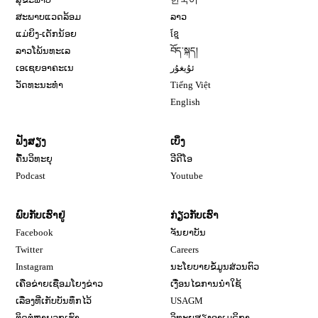
ສະພາບແວດລ້ອມ
ລາວ
ແມ່ຍິງ-ເດັກນ້ອຍ
ខ្មែ
ລາວໂພ້ນທະເລ
བོད་སྐད།
ເອເຊຍອາຄະເນ
ئۇيغۇر
ວັດທະນະທຳ
Tiếng Việt
English
ຟັງສຽງ
ເບິ່ງ
ຄື້ນວິທະຍຸ
ວີດີໂອ
Opens in new window
Podcast
Youtube
ພົບກັບເຮົາຢູ່
ກ່ຽວກັບເຮົາ
Opens in new window
Facebook
ຈັນຍາບັນ
Opens in new window
Opens in new window
Twitter
Careers
Opens in new window
Instagram
ນະໂຍບາຍຂໍ້ມູນສ່ວນຕົວ
ເຄືອຂ່າຍເຊື່ອມໂຍງຂ່າວ
ເງື່ອນໄຂການນໍາໃຊ້
Opens in new window
ເລື່ອງທີ່ເກັບບັນທຶກໄວ້
USAGM
Opens in new wi
ຕິດຕໍ່ຫາພວກເຮົາ
ວິທະຍຸສຽງອາເມຣິກາ