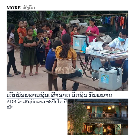
MORE
ສັງຄົມ
ເດັກນ້ອຍລາວຊົນເຜົ່າຂາດ ວັກຊິນ ກັນພຍາດ
ADB ວ່າເສຖກິດລາວ ຈະຟື້ນໂຕ ປີ
ໜ້າ