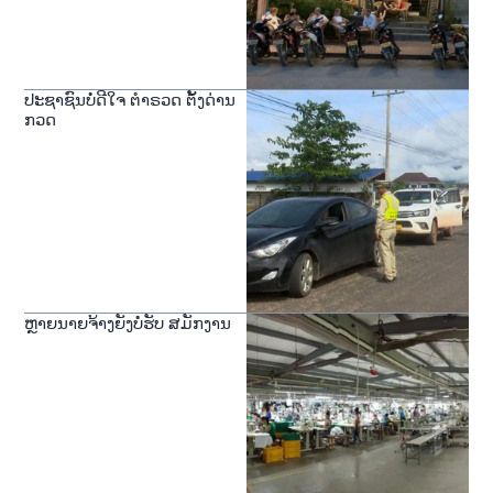
ປະຊາຊົນບໍ່ດີໃຈ ຕໍາຣວດ ຕັ້ງດ່ານ
ກວດ
ຫຼາຍນາຍຈ້າງຍັງບໍ່ຮັບ ສມັກງານ