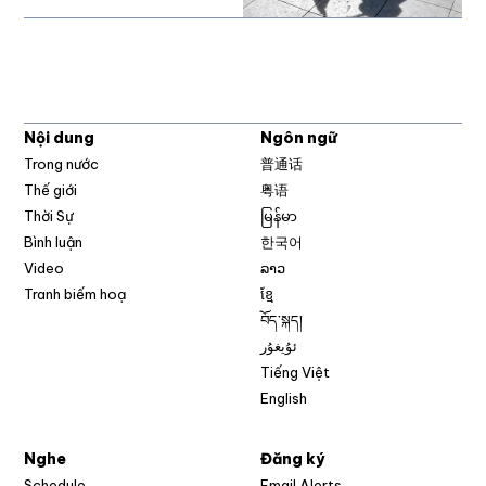
Nội dung
Ngôn ngữ
Trong nước
普通话
Thế giới
粤语
Thời Sự
မြန်မာ
Bình luận
한국어
Video
ລາວ
Tranh biếm hoạ
ខ្មែ
བོད་སྐད།
ئۇيغۇر
Tiếng Việt
English
Nghe
Đăng ký
Schedule
Email Alerts