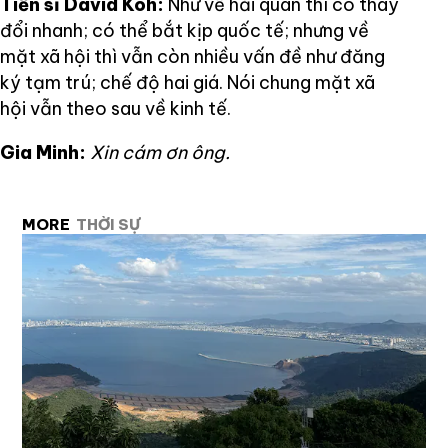
Tiến sĩ David Koh:
Như về hải quan thì có thay
đổi nhanh; có thể bắt kịp quốc tế; nhưng về
mặt xã hội thì vẫn còn nhiều vấn đề như đăng
ký tạm trú; chế độ hai giá. Nói chung mặt xã
hội vẫn theo sau về kinh tế.
Gia Minh:
Xin cám ơn ông.
MORE
THỜI SỰ