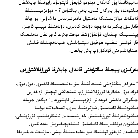
مەتبۇئاتىقا پۇر كەتكەن دېلومۇ ئۇيغۇر ئاپتونۇم رايونىغا جايلاشقان
بىڭتۇەندە يۈز بەرگەن ئىدى. يەنى بىڭتۇەن 7 - دېۋىزىيىسىنىڭ
ئەمگەك مۇلازىمىتىگە مەسئۇل كادىرلىرىدىن ما شاۋلى، بو چاڭ
قاتارلىق يىگىرمە نەچچە دۆلەت كادىرى، دۆلەتنىڭ مېيىپ ئاجىز،
پېنسىيىگە چىققان، قۇتقۇزۇشقا مۇھتاجلارغا ئاجراتقان مەبلىغىگە
قارا قولىنى تىقىپ، ھوقوق سېتىۋىلىش، خىيانەتچىلىك قىلىش
جىنايەتلىرىنى ئۆتكۈزۈپ پاش بولغان.
مەركىزى بېيجىڭ بىڭتۇەننى قانداق جايلارغا ئورۇنلاشتۇردى
" مەركەز بىڭتۇەننى شىنجاڭنىڭ سۇ مەنبەسىنىڭ ئاخىرى، يول يوق،
توك يوق جايلارغا ئورۇنلاشتۇرۇپ شىنجاڭنى ئېچىش ۋە غەربى
چېگرانى ياخشى قوغداش ۋەزىپىسىنى تاپشۇرغان" دېگەن جۈملە
بىڭتۇەننىڭ ئاساسلىق شۇئارىنىڭ بىرى. ئەمەليەتتە بولسا
بىڭتۇەنلەرنىڭ ئورۇنلىشىش خەرىتىسىدىن ئاشكارىلىنىپ تۇرۇپتىكى،
بىڭتۇەن پولكلىرىنىڭ ئاساسلىق ئىشلەپچىقىرىش مەيدانلىرى
ئاساسەن ئۇيغۇر ئېلىنىڭ سۇ مەنبەسىنىڭ بېشى، مۇنبەت جايلىرىغا