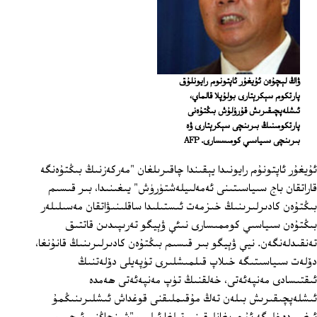
ۋاڭ لېچۇەن ئۇيغۇر ئاپتونوم رايونلۇق
پارتكوم سېكرېتارى بولۇپلا قالماي،
ئىشلەپچىقىرىش قۇرۇلۇش بىڭتۇەنى
پارتكومىنىڭ بىرىنچى سېكرېتارى ۋە
بىرىنچى سىياسىي كومىسسارى. AFP
ئۇيغۇر ئاپتونۇم رايونىدا يېقىندا چاقىرىلغان "مەركەزنىڭ بىڭتۇەنگە
قاراتقان باج سىياسىتىنى ئەمەلىيلەشتۈرۈش" يىغىنىدا، بىر قىسىم
بىڭتۇەن كادىرلىرىنىڭ خىزمەت ئىستىلىدا ساقلىنىۋاتقان مەسىلىلەر
بىڭتۇەن سىياسىي كوممىسارى نىئې ۋېيگو تەرىپىدىن قاتتىق
تەنقىدلەنگەن. نيې ۋېيگو بىر قىسىم بىڭتۇەن كادىرلىرىنىڭ قانۇنغا،
دۆلەت سىياسىتىگە خىلاپ قىلمىشلىرى تۈپەيلى دۆلەتنىڭ
ئىقتىسادى مەنپەئەتى، خەلقنىڭ تۈپ مەنپەئەتى ھەمدە
ئىشلەپچىقىرىش بىلەن تەڭ مۇقىملىقنى قوغداش ئىشلىرىنىڭمۇ