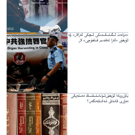
«دۆلەت ئىگىلىكىدىكى ئىچكى ئەزالار» ۋە
ئۇيغۇر «ئەزا تەقدىم قىلغۇچى» لار
ياۋروپادا ئۇيغۇرشۇناسلىقنىڭ دەسلەپكى
دەۋرى قانداق شەكىللەنگەن؟