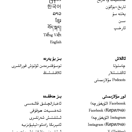
مەدەنىيەت ۋە تارىخ
မြန်မာ
تارىخ-بۈگۈن
한국어
يەتتە سۇ
ລາວ
سىن
ខ្មែរ
ئارخىپ
བོད་སྐད།
Tiếng Việt
English
ئاڭلاش
بىز بۇ يەردە
 window
چاستوتا
توسۇقلىرىدىن ئۆتۈش قوراللىرى
ئاڭلىتىشلار
ئالاقىلىشىڭ
Podcasts مۇلازىمىتى
تور مۇلازىمىتى
بىز ھەققىدە
Opens in new window
Faceboook (ئۇيغۇرچە)
ئاخباراتچىلىق قائىدىسى
Opens in new window
Facebook (Кирилчә)
شەخسىيەت ھوقۇقى
Opens in new window
Instagram (ئۇيغۇرچە)
ئىشلىتىش شەرتلىرى
Opens in new window
Instagram (Кирилчә)
ئامېرىكا رادىئو-تېلېۋىزىيە
window
Opens in new window