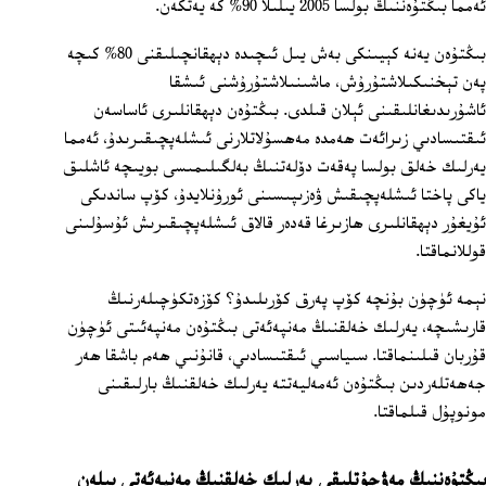
ئەمما بىڭتۇەننىڭ بولسا 2005 يىلىلا 90% كە يەتكەن.
بىڭتۇەن يەنە كېيىنكى بەش يىل ئىچىدە دېھقانچىلىقنى 80% كىچە
پەن تېخنىكىلاشتۇرۇش، ماشىنىلاشتۇرۇشنى ئىشقا
ئاشۇرىدىغانلىقىنى ئېلان قىلدى. بىڭتۇەن دېھقانلىرى ئاساسەن
ئىقتىسادىي زىرائەت ھەمدە مەھسۇلاتلارنى ئىشلەپچىقىرىدۇ، ئەمما
يەرلىك خەلق بولسا پەقەت دۆلەتنىڭ بەلگىلىمىسى بويىچە ئاشلىق
ياكى پاختا ئىشلەپچىقىش ۋەزىپىسىنى ئورۇنلايدۇ، كۆپ ساندىكى
ئۇيغۇر دېھقانلىرى ھازىرغا قەدەر قالاق ئىشلەپچىقىرىش ئۇسۇلىنى
قوللانماقتا.
نېمە ئۈچۈن بۇنچە كۆپ پەرق كۆرىلىدۇ؟ كۆزەتكۈچىلەرنىڭ
قارىشىچە، يەرلىك خەلقنىڭ مەنپەئەتى بىڭتۇەن مەنپەئىتى ئۈچۈن
قۇربان قىلىنماقتا. سىياسىي ئىقتىسادىي، قانۇنىي ھەم باشقا ھەر
جەھەتلەردىن بىڭتۇەن ئەمەليەتتە يەرلىك خەلقنىڭ بارلىقىنى
مونوپۇل قىلماقتا.
بىڭتۇەننىڭ مەۋجۇتلىقى يەرلىك خەلقنىڭ مەنپەئەتى بىلەن