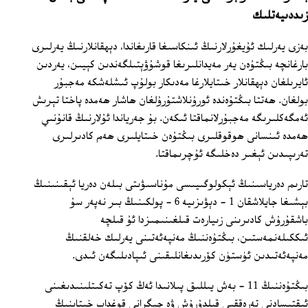
زىددىيەتلىك
بەزى يەرلىك ئۇيغۇرلارنىڭ ئىنكاسىغا قارىغاندا، دېھقانلارنىڭ يەرلىرى
بارغانچە بىڭتۇەن يەر مەيدانلىرىغا قوشۇۋېتىلگەندىن كېيىن، يەردىن
ئايرىلغان دېھقانلار خىتايلارغا مەدىكار بولۇپ ئىشلەشكە مەجبۇر
بولغان. ھەتتا بىڭتۇەندە ئورۇنلاشتۇرۇلغان ھاشار ھەمدە پاختا تېرىش
ئەمگەكلىرىگە مەجبۇرلانماقتا ئىكەن. بۇ جەرياندا ئۇلارنىڭ قانۇنىي
ھەمدە ئىنسانى ھوقوقلىرى بىڭتۇەن خىتايلىرى ھەم كادىرلىرى
تەرىپىدىن ئېغىر دەخلىگە ئۇچرىماقتا.
تارىم دەرياسىنىڭ ئېكولوگىيىسى مۇناسىۋىتى بىلەن دەريا ئېقىنىنىڭ
بېشىغا جايلاشقان 1 ‏- دېۋىزىيە 6 ‏- پولكىنىڭ بىر نەپەر سۇ
باشقۇرۇش كادىرىنى زىيارەت قىلغىنىمىزدا ئۇ قىلچە
ئىككىلەنمەستىن، بىڭتۇەننىڭ مەنپەئەتىنى يەرلىك خەلقنىڭ
مەنپەئەتىدىن ئۈستۈن كۆرىدىغانلىقىنى ئىپادىلىگەن ئىدى.
بىڭتۇەننىڭ 11 - بەش يىللىق پىلانىدا ئەڭ كۆپ تەكىتلىنىدىغىنى
ئىقتىسادنى تەرەققىي قىلدۇرۇش ۋە چېگرانى قوغداپ خىتاينىڭ