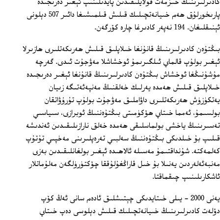
كادىرلىرىنىڭ خىزمەت قولايلىقىدىن پايدىلىنىپ ئېغىر دەرىجىدە
پارىخورلۇق ھەم خىيانەتچىلىك قىلىش قىلمىشىغا دائىر 507 دېلونى
ئېنىقلىغان. 194 نەپەر كادىرغا چارە كۆرگەن.
بىڭتۇەن كادىرلىرىنىڭ قانۇنغا خىلاپلىق قىلىش ھەرىكەتلىرى ھازىرلا
ئېغىر بولۇپ قالماي ئىلگىرىمۇ ئوخشاشلا مەۋجۇت ئىدى. گەرچە
مۇشۇنىڭغا ئوخشاش بىڭتۇەن كادىرلىرىنىڭ قانۇنغا ئېغىر دەرىجىدە
خىلاپلىق قىلىش ھەمدە يەرلىك خەلقنىڭ مەنپەئەتىگە زىيان
يەتكۈزۈش ھەرىكەتلىرى داۋاملىق مەۋجۇت بولۇپ تۇرۇۋاتقان
بولسىمۇ، ئەمما خىتاي ھۆكۈمىتى بىڭتۇەننىڭ ئوبرازى، سىياسىي
تەسىرىنىڭ ياخشى بولماسلىقى ھەمدە خەلق نارازىلىقىدىن ئەندىشە
قىلىپ بۇ خىلدىكى بىڭتۇەننىڭ سەلبىي تەرەپلىرىنى مەخپىي تۇتۇپ
كەلمەكتە. شۇنداقتىمۇ مەسىلە ئالاھىدە ئېغىر بولغانلىقىدىن بەزى
مەنبەئەلەردىن يەنىلا بۇ خىل قاراڭغۇلۇققا چۆكتۈرۈلگەن مەلۇماتلار
ئاشكارىلىنىپ چىقماقتا.
يەنى 2000 - يىلى خىتايدىكى چېتىشلىق ئادەم سانى ئەڭ كۆپ
دۆلەت كادىرلىرىنىڭ خىيانەتچىلىك قىلىش دېلوسى دەپ خىتاي