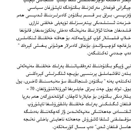
ئېغىر دەخلىگە ئۇچرىغانلىقىنى تىلغا ئېلىپ "شىنجاڭنى ئېچىپ
چېگرانى قوغداش مەركەزنىڭ بىڭتۇەنگە تاپشۇرغان سىياسىي
ۋەزىپىسى، بىراق بىر قىسىم بىڭتۇەن كادىرلىرىنىڭ ئىدىيىسى ھەم
خىزمەت ئىستىلىدىكى يېتەرسىزلىك تۈپەيلى خەلقنى نارازى
قىلىدىغان ھەتتا ئۇلارنىڭ مەنپەتىگە دەخلى يەتكۈزىدىغان قانۇنغا
خىلاپ قىلمىشلار كۆپ كۈرۈلمەكتە، بۇ ھەقتە خەلقنىڭ ئىنكاسلىرى
بارغانچە كۈچىيىۋاتىدۇ. بۇنداق كادىرلار ھوشۇنى يىغىشى كېرەك "
دەپ جىددىي تەكىتلىگەن.
نيې ۋېيگو بىڭتۇەننىڭ تەرەققىياتىنىڭ يەرلىك خەلقنىڭ مەنپەئەتى
بىلەن تاقاشماسلىق پرىنسىپى بۇيىچە ئىلگىرلىشى كېرەكلىنى
تەكىتلەپ يەنە " بىڭتۇەن شىنجاڭنىڭ سۇ مەنبەسىنىڭ ئاخىرى، يول
يوق، توك يوق چەت يىراق جايلىرىغا ئورۇنلاشتۇرۇلغان. 70 -
يىللاردىكى بىڭتۇەن بۇ جايلاردا ئاچقان، گۈللەندۈرگەن ھەم بەرپا
قىلغان ئىگىلىكىنى يەرلىك خەلقنىڭ باشقۇرۇشىغا تاپشۇرۇپ
ئىقتىسادى جەھەتتىكى مەنپەئەتىدىن ۋاز كەچكەننىڭ بەدىلىگە
مۇقىملىقنى ئىشقا ئاشۇرۇش جەھەتتە ناھايىتى ياخشى نەتىجە
ھاسىل قىلغان ئىدى" دەپ مىسال كۆرسەتكەن.