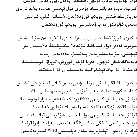
ئۇلار جەنۇبتا تارىم، كۆنچى، قەشقەر، يەكەن، يورۇڭقاش، خوتەن،
كېرىيە، قايدۇ دەريالىرىنىڭ يۇقىرى غول ئېقىمى ھەمدە باشقا تارماق
دەريالارنىڭ قېنىنى بويلاپ ئورۇنلاشقان. شىمالدا، ئىلى، ئېرتىش،
ماناس، ئۇلۇنگۇر دەريا ۋادىلىرىنى بويلاپ ئورۇنلاشقان.
بىڭتۇەن ئورۇنلاشقاندىن بۇيان يەرلىك دېھقانلار بىلەن سۇ تالىشىش
ھازىرغا قەدەر داۋام قىلماقتا. شۇنداقلا بىڭتۇەننىڭ قالايمىقان يەر
ئېچىشى، سۇ مەنبەلىرىدىن پىلانسىز، ھەددىدىن زىيادە
پايدىلانغانلىقى ئۈچۈن، دەريا كۆللەر قۇرۇش، تۇپراق قۇملىشىشقا
ئوخشاش تۈرلۈك ئېكولوگىيە مەسىلىلىرى كۆرۈلمەكتە.
بىڭتۇەننىڭ 50 يىللىقى مۇناسىۋىتى بىلەن ئېلان قىلغان ئاق تاشلىق
كىتابىدا كۆرسىتىلىشىچە، بىڭتۇەن ئىشچى ‏- دېھقانلىرىنىڭ
ئوتتۇرىچە يىللىق كىرىمى 6000 يۇەنگە، شەھەر ‏- بازار نوپۇسىنىڭ
بولسا 8353 يۇەنگە يەتكەن. ئەمما يەرلىك ئۇيغۇر خەلقىنىڭ
ئوتتۇرىچە يىللىق كىرىمى بولسا خىتاي ھۆكۈمىتى ئېلان قىلغىنى
بويىچىمۇ تېخى ئىككى مىڭ يۇەنگە يەتمىدى. يەرلىك رايونلارنىڭ
توك ۋە رادىئو ‏- تېلېۋىزىيە بىلەن قاپلىنىشى 60 % كىمۇ يەتمىدى،