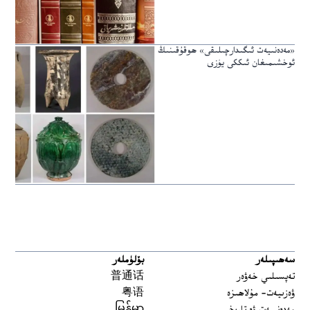
«مەدەنىيەت ئىگىدارچىلىقى» ھوقۇقىنىڭ
ئوخشىمىغان ئىككى يۈزى
سەھىپىلەر
بۆلۈملەر
تەپسىلىي خەۋەر
普通话
ۋەزىيەت- مۇلاھىزە
粤语