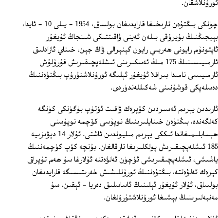
ئورۇنلاشقان.
چۈنكى بىڭتۇەن تارىخىغا قارايدىغان بولساق، 1954 - يىلى 10 - ئايدا،
بېيجىڭنىڭ بۇيرۇقى بىلەن ئەينى ۋاقىتتىكى شىنجاڭ ئۇيغۇر
ئاپتونۇم رايونى ھەربىي رايون گېنېرالى ۋاڭ جېن، خىتاي ئازادلىق
ئارمىيىسىنىڭ 175 مىڭ ئەسكىرىنى ئىشلەپچىقىرىش قۇرۇلۇش
ئارمىيىسى نامىدا بىراقلا ئۇيغۇر ئېلىگە ئورۇنلاشتۇرۇپ بىڭتۇەننىڭ
دەسلەپكى قوشۇنىنى شەكىللەندۈردى.
ئارىدىن يېرىم ئەسىردىن كۆپرەك ۋاقىت ئۆتۈپ بۈگۈنكى كۈنگە
كەلگەندە، بىڭتۇەن خىتايلىرىنىڭ نوپۇسى كۆچمە نوپۇسنى
ھېسابلىمىغاندا ئىككى يېرىم مىليوندىن ئاشتى. ئۇلار 14 دېۋىزىيە
185 ئىشلەپچىقىرىش پولكلىرىغا تارقالغان. بۇنچە كۆپ كۈچمەننىڭ
ياشىشى، ئىشلەپچىقىرىشى ئۈچۈن ئەلۋەتتە ئۇلارغا سۇ ھەم تۇپراق
كېرەك ئەلۋەتتە، بىڭتۇەننىڭ ئورۇنلىشىش خەرىتىسىگە قارايدىغان
بولساق، ئۇلار ئۇيغۇر ئېلىنىڭ ئاساسلىق دەريا‏ - ئېقىن، سۇ
مەنبەلىرىنىڭ بېشىغا ئورۇنلاشتۇرۇلغان.