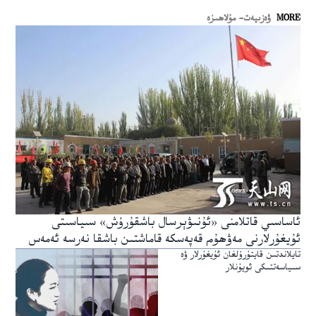
MORE
ۋەزىيەت- مۇلاھىزە
ئاساسىي قاتلامنى «ئۇنىۋېرسال باشقۇرۇش» سىياسىتى
ئۇيغۇرلارنى مەۋھۇم قەپەسكە قاماشتىن باشقا نەرسە ئەمەس
تايلاندتىن قايتۇرۇلغان ئۇيغۇرلار ۋە
سىياسەتتىكى ئويۇنلار