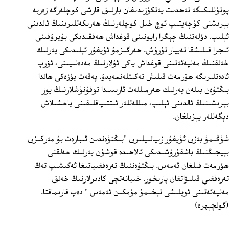
پۈتۈنلىكىگە تەھدىت يەتكۈزىدىغان بارلىق قارشى كۈچلەرگە زەربە
بېرىشنى كۈچەيتىپ ئۈچ خىل كۈچلەرنىڭ ھەرىكەتلىرىنىڭ ئالدىنى
ئېلىپ، دۆلەتنىڭ چېگرا رايونىنى قوغداش ھەققىدىكى بۇيرۇقىنى
ئىجرا قىلىشقا تەييار تۇرۇش. ھەرگىزمۇ ئۇيغۇر ئېلىدىكى يەرلىك
خەلقنىڭ مەنپەئەتىنى قوغداش ياكى ئۇلارنىڭ مەدەنىيىتى، ئۆرپ
ئادەتلىرىگە ھۆرمەت قىلىش تەكىتلەنمەيدۇ. پەقەت يۈزەكى ھالدا
بىڭتۇەن بىلەن يەرلىك ھەرمىللەت ئارىسىدا توقۇنۇشلارنىڭ يۈز
بېرىشىنىڭ ئالدىنى ئېلىپ، مىللەتلەر ئىتتىپاقلىقىنى ياخشىلاش
دېگەنلەر يېزىلغان.
شۇڭىمۇ بەزى ئۇيغۇر زىيالىيلىرى "بىڭتۇەندىن ئىبارەت بۇ مەركىزى
بېيجىڭنىڭ باشقۇرۇشىدىكى ئالاھىدە قوشۇن يەرلىك خەلقنى
ھۆرمەت قىلغان ئەمەس. بىڭتۇەننىڭ تەرەققىياتىغا ئەگىشىپ تەڭ
تەرەققىي قىلىۋاتقان پارىخور، خىيانەتچى كادىرلارنىڭ خەلق
مەنپەئەتىنى ئويلىشى تېخىمۇ مۈمكىن ئەمەس " دەپ قارىماقتا.
(گۈلچېھرە)