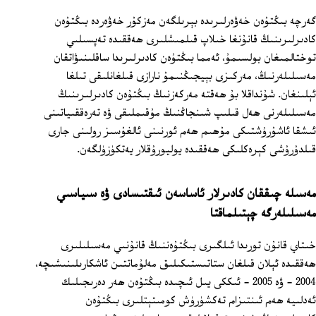
گەرچە بىڭتۇەن خەۋەرلىرىدە بېرىلگەن مەزكۇر خەۋەردە بىڭتۇەن
كادىرلىرىنىڭ قانۇنغا خىلاپ قىلمىشلىرى ھەققىدە تەپسىلىي
توختالمىغان بولسىمۇ، ئەمما بىڭتۇەن كادىرلىرىدا ساقلىنىۋاتقان
مەسىلىلەرنىڭ، مەركىزى بېيجىڭنىمۇ نارازى قىلغانلىقى تىلغا
ئېلىنغان. شۇنداقلا بۇ ھەقتە مەركەزنىڭ بىڭتۇەن كادىرلىرىنىڭ
مەسىلىلەرنى ھەل قىلىپ شىنجاڭنىڭ مۇقىملىقى ۋە تەرەققىياتىنى
ئىشقا ئاشۇرۇشتىكى مۇھىم ھەم ئورنىنى ئالغۇسىز رولىنى جارى
قىلدۇرۇشى كېرەكلىكى ھەققىدە يوليورۇقلار يەتكۈزۈلگەن.
مەسىلە چىققان كادىرلار ئاساسەن ئىقتىسادى ۋە سىياسىي
مەسىلىلەرگە چېتىلماقتا
خىتاي قانۇن تورىدا ئىلگىرى بىڭتۇەننىڭ قانۇنىي مەسىلىلىرى
ھەققىدە ئېلان قىلغان ستاتىستىكىلىق مەلۇماتتىن ئاشكارىلىنىشىچە،
2004 - ۋە 2005 - ئىككى يىل ئىچىدە بىڭتۇەن ھەر دەرىجىلىك
ئەدلىيە ھەم ئىنتىزام تەكشۈرۈش كومىتېتلىرى بىڭتۇەن