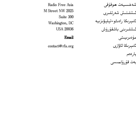
Open
ەخسىيەت ھوقۇقى
Radio Free Asia
2025 M Street NW
Op
ىشلىتىش شەرتلىرى
Suite 300
Opens
امېرىكا رادىئو-تېلېۋىزىيە
Washington, DC
ىشلىرىنى باشقۇرۇش
20036 USA
Opens in new window
ۇدىرىيىتى
Email
Opens in new window
امېرىكا ئاۋازى
contact@rfa.org
اردەم
ەت قۇرۇلمىسى