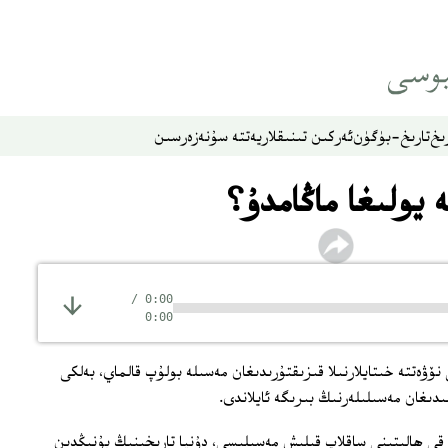
ىخ
تارىخ-بۈگۈن
ئەركىن تىنىقلار
يەتتە سۇ
نەزەر
سىن
يولىغا ماڭامدۇ؟
/
0:00
0:00
ۋەتتە خىتايلارنىلا قىزىقتۇرىدىغان مەسىلە بولۇپ قالماي، بەلكى
دىغان مەسىلىلەرنىڭ بىرىگە ئايلاندى.
قى ھالىتىنى ساقلاپ قىلىش مەسىلىسى، دۇنيا تارىخىنىڭ بۇنىڭدىن