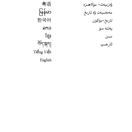
ۋەزىيەت- مۇلاھىزە
粤语
مەدەنىيەت ۋە تارىخ
မြန်မာ
تارىخ-بۈگۈن
한국어
يەتتە سۇ
ລາວ
سىن
ខ្មែរ
ئارخىپ
བོད་སྐད།
Tiếng Việt
English