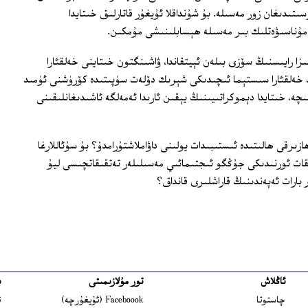
ىتىدىغان زور مەسىلە. بۇ شۇنداقلا ئۇيغۇر قاتارلىق خىتايدا
 مۇناسىۋەتلىك بىر مەسىلە ھېسابلىنىشى مۇمكىن.
ىزا رايىسنىڭ سۆزى بىلەن ئېيتقاندا، ۋاشىنگتون خىتاينى خەلقئارا
ت خەلقئارا سىستېما ئىچىدىكى شېرىك دۆلەت سۈپىتىدە كۆرۈشنى ئۈمىد
چە، خىتايدا دېموكراتىيىنىڭ يېقىن ئارىدا ئەمەلگە ئاشىدىغانلىقىنى
زىرقى ھالىتىدە ئىستىبىدات يولىنى داۋاملاشتۇرامدۇ؟ بۇ سۇئاللارغا
قات ئورنىدىكى جۇڭگو ئىجتىمائىي مەسىلىلەر تەتقىقاتچىسى ليۇ
 بارات ئەپەندىنىڭ قاراشلىرى قانداق؟
ئاڭلاش
تور مۇلازىمىتى
ب
ns in new window
چاستوتا
Faceboook (ئۇيغۇرچە)
ئ