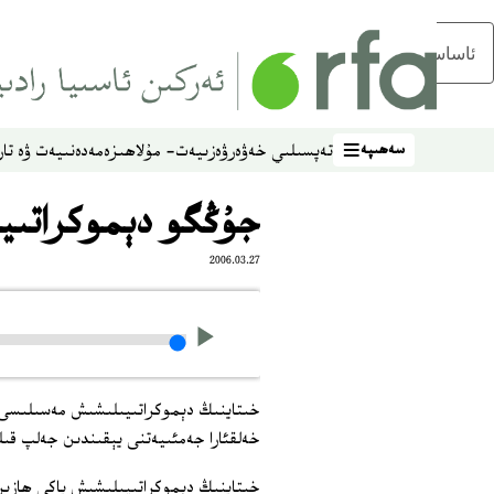
ئاساسلىق مەزمۇنغا ئاتلاڭ
سەھىپە
تەپسىلىي خەۋەر
ۋەزىيەت- مۇلاھىزە
مەدەنىيەت ۋە تار
سەھىپە
جۇڭگو دېموكراتىيە 
2006.03.27
خىتاينىڭ دېموكراتىيىلىشىش مەسىلىسى نۆ
خەلقئارا جەمئىيەتنى يېقىندىن جەلپ قىلى
خىتاينىڭ دېموكراتىيىلىشىش ياكى ھازىر