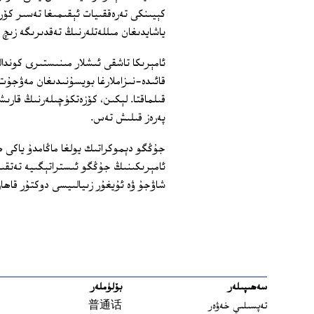
كېيىنكى تەرەققىيات ئېقىمىغا تەسىر كۆرس
ياشايدىغان مىللەتلەرنىڭ تەقدىرىگە زىچ
ئامېرىكا تاشقى ئىشلار مىنىستىرى كوندال
قائىدە-نىزاملارغا بويسۇنىدىغان مەۋجۇ
قىلماقتا. لېكىن، كۆزەتكۈچىلەرنىڭ قارىشى
پەرەز قىلىش تەس.
جۇڭگو دېموكراتىك يولغا ماڭامدۇ ياكى ھا
ئامېرىكىنىڭ جۇڭگو ئىستراتېگىيە تەتقى
شاۋجۇ ۋە ئۇيغۇر زىيالىيسى دوكتۇر قاھار
سەھىپىلەر
بۆلۈملەر
تەپسىلىي خەۋەر
普通话