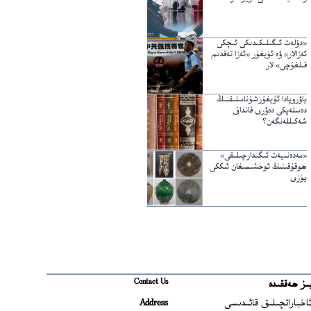
«دۆلەت ئىگىلىكىدىكى ئىچكى
ئەزالار» ۋە ئۇيغۇر «ئەزا تەقدىم
قىلغۇچى» لار
ياۋروپادا ئۇيغۇرشۇناسلىقنىڭ
دەسلەپكى دەۋرى قانداق
شەكىللەنگەن؟
«مەدەنىيەت ئىگىدارچىلىقى»
ھوقۇقىنىڭ ئوخشىمىغان ئىككى
يۈزى
Contact Us
ىز ھەققىدە
Ope
اخباراتچىلىق قائىدىسى
Address