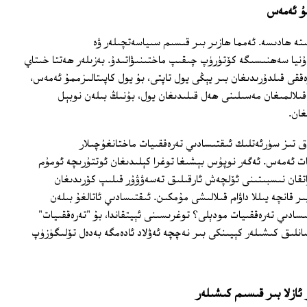
مۇ ئەمەس
لىتە ھادىسە. ئەمما ھازىر بىر قىسىم سىياسەتچىلەر ۋە
ۇنيا سەھنىسىگە كۆتۈرۈپ چىقىپ ماختىنىۋاتىدۇ. بەزىلەر ھەتتا خىتاي
ققى قىلدۇرىدىغان بىر يېڭى يول تاپتى، بۇ يول كاپىتالىزممۇ ئەمەس،
المىغان مەسىلىنى ھەل قىلىدىغان يول، بۇنىڭ بىلەن نوبېل
غان.
داق تىز سۈرئەتلىك ئىقتىسادىي تەرەققىيات ماختانغۇچىلار
ت ئەمەس. ئەگەر نوپۇس بېشىغا توغرا كېلىدىغان ئوتتۇرىچە ئومۇم
قان نىسبىتىنى ئۆلچەش ئارقىلىق تەسەۋۋۇر قىلىپ كۆرىدىغان
ر قانچە يىللا داۋام قىلالىشى مۇمكىن. ئىقتىسادىي ئاتالغۇ بىلەن
تىسادىي تەرەققىيات مودېلى؟ توغرىسىنى ئېيتقاندا، بۇ "تەرەققىيات"
سانلىق كىشىلەر كېيىنكى بىر نەچچە ئەۋلاد ئادەمگە بەدەل تۆلىگۈزۈپ
 ئازلا بىر قىسىم كىشىلەر