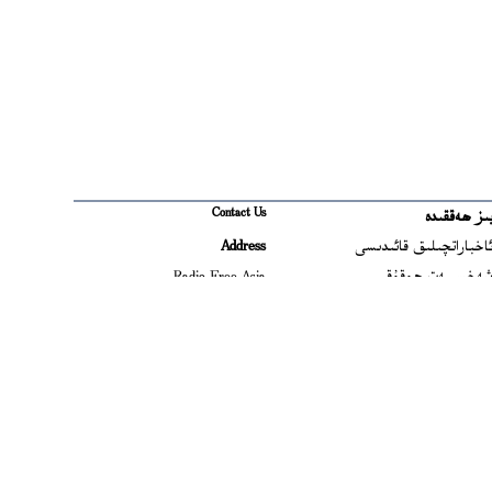
Contact Us
ىز ھەققىدە
Ope
اخباراتچىلىق قائىدىسى
Address
Open
ەخسىيەت ھوقۇقى
Radio Free Asia
2025 M Street NW
Op
ىشلىتىش شەرتلىرى
Suite 300
Opens
امېرىكا رادىئو-تېلېۋىزىيە
Washington, DC
ىشلىرىنى باشقۇرۇش
20036 USA
Opens in new window
ۇدىرىيىتى
Email
Opens in new window
امېرىكا ئاۋازى
contact@rfa.org
اردەم
ەت قۇرۇلمىسى