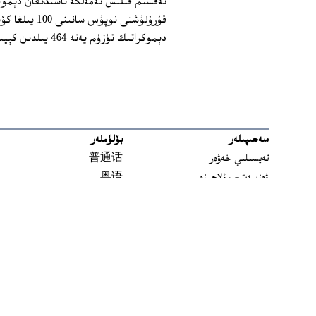
تەقسىم قىلىش ئەمەلگە ئاشىدىغان دېموك
قۇرۇلۇشنى نو
دېموكراتىك تۈزۈم يەنە 464 يىلدىن كېيىن ئەمەلگە ئېشىشى مۇمكىن. (ۋەلى)
سەھىپىلەر
بۆلۈملەر
تەپسىلىي خەۋەر
普通话
ۋەزىيەت- مۇلاھىزە
粤语
مەدەنىيەت ۋە تارىخ
မြန်မာ
تارىخ-بۈگۈن
한국어
يەتتە سۇ
ລາວ
سىن
ខ្មែរ
ئارخىپ
བོད་སྐད།
Tiếng Việt
English