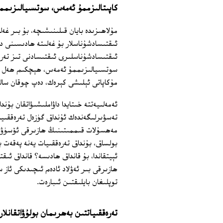
كاپىتالىزممۇ ئەمەس، سوتسىيالىزىم
مۇلاھىزىدە بايان قىلىنىشىچە، بۇ بىر غە
ئىقتىسادشۇناسلار بۇ غەلىتە ھادىسىنى د
ئىقتىسادشۇناسلىرى ئىقتىسادنى تىز تەرە
سوتسىيالىزىممۇ ئەمەس، ھېچكىم ھەل قىل
مۇكاپاتى ئېلىشى كېرەك، دەپ چوقان سال
ئەمەلىيەتتە خىتايدا داۋاملىشىۋاتقان بۇن
تەسۋىرلىگەندەك ئۇنداق گۈزەل تەرەققىيا
مەھسۇلات قىممىتىنىڭ ھازىرقى ئۆسۈۋات
بولساق، بۇنداق تەرەققىيات يەنە پەقەت بى
ئېيتقاندا، بۇ قانداق ھادىسە؟ قانداق ئىق
ھازىرقى بىر ئەۋلاد ئادەم ئىچىدىكى ئاز 
توپلىغان بايلىقتىن ئىبارەت.
تەرەققىياتتىن بەھرىمان بولۇۋاتقانلار