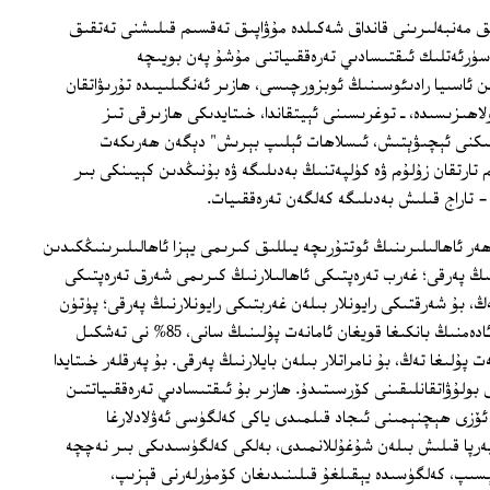
 مەنبەلىرىنى قانداق شەكىلدە مۇۋاپىق تەقسىم قىلىشنى تەتقىق
سۈرئەتلىك ئىقتىسادىي تەرەققىياتنى مۇشۇ پەن بويىچە
 ئاسىيا رادىئوسىنىڭ ئوبزورچىسى، ھازىر ئەنگىلىيىدە تۇرىۋاتقان
ھىزىسىدە، ـ توغرىسىنى ئېيتقاندا، خىتايدىكى ھازىرقى تىز
شىكنى ئېچىۋېتىش، ئىسلاھات ئېلىپ بېرىش" دېگەن ھەرىكەت
 تارتقان زۇلۇم ۋە كۈلپەتنىڭ بەدىلىگە ۋە بۇنىڭدىن كېيىنكى بىر
 - تاراج قىلىش بەدىلىگە كەلگەن تەرەققىيات.
ەر ئاھالىلىرىنىڭ ئوتتۇرىچە يىللىق كىرىمى يېزا ئاھالىلىرىنىڭكىدىن
ىڭ پەرقى؛ غەرب تەرەپتىكى ئاھالىلارنىڭ كىرىمى شەرق تەرەپتىكى
ىنىڭ 3 تىن بىرىگە تەڭ، بۇ شەرقتىكى رايونلار بىلەن غەربتىكى رايونلارنىڭ پەرقى؛ پۈتۈن
نوپۇسىنىڭ 20% نى تەشكىل قىلىدىغان ئادەمنىڭ بانكىغا قويغان ئامانەت پۇلىنىڭ سانى، 85% نى تەشكىل
 پۇلىغا تەڭ، بۇ نامراتلار بىلەن بايلارنىڭ پەرقى. بۇ پەرقلەر خىتايدا
 بولۇۋاتقانلىقىنى كۆرسىتىدۇ. ھازىر بۇ ئىقتىسادىي تەرەققىياتتىن
م ئۆزى ھېچنېمىنى ئىجاد قىلمىدى ياكى كەلگۈسى ئەۋلادلارغا
ەرپا قىلىش بىلەن شۇغۇللانمىدى، بەلكى كەلگۈسىدىكى بىر نەچچە
كېسىپ، كەلگۈسىدە يېقىلغۇ قىلىنىدىغان كۆمۈرلەرنى قېزىپ،