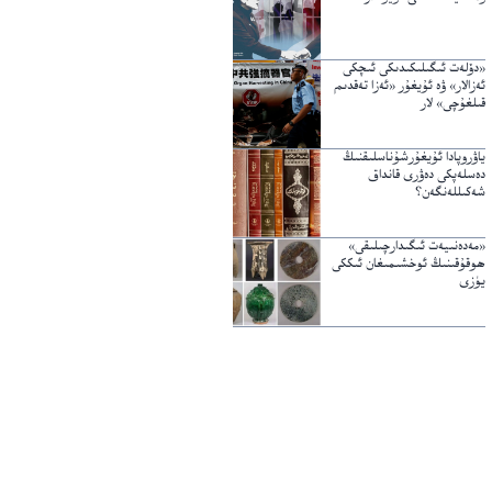
«دۆلەت ئىگىلىكىدىكى ئىچكى
ئەزالار» ۋە ئۇيغۇر «ئەزا تەقدىم
قىلغۇچى» لار
ياۋروپادا ئۇيغۇرشۇناسلىقنىڭ
دەسلەپكى دەۋرى قانداق
شەكىللەنگەن؟
«مەدەنىيەت ئىگىدارچىلىقى»
ھوقۇقىنىڭ ئوخشىمىغان ئىككى
يۈزى