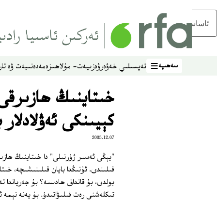
ئاساسلىق مەزمۇنغا ئاتلاڭ
سەھىپە
تەپسىلىي خەۋەر
ۋەزىيەت- مۇلاھىزە
مەدەنىيەت ۋە تار
سەھىپە
خىتاينىڭ ھازىرقى 
كېيىنكى ئەۋلادلار 
2005.12.07
"يېڭى ئەسىر ژۇرنىلى" دا خىتاينىڭ ھازى
بولدى، بۇ قانداق ھادىسە؟ بۇ جەرياندا ت
تىكلەشنى رەت قىلىۋاتىدۇ. بۇ يەنە نېمە 