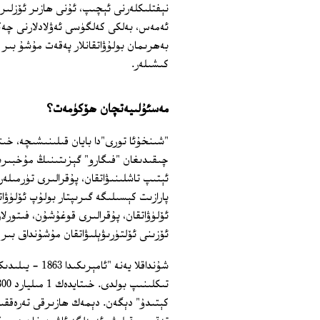
نېفتلىكلەرنى ئېچىپ، ئۇنى ھازىر ئۆزلىرى
ئەمەس، بەلكى كەلگۈسى ئەۋلادلارنى چەكس
بەھرىمان بولۇۋاتقانلار پەقەت مۇشۇ بىر 
كىشىلەر.
مەسئۇلىيەتچان ھۆكۈمەت؟
چىقىدىغان "فىگارو" گېزىتىنىڭ مۇخبىرىن
ئېتىپ تاشلىنىۋاتقان، پۇقرالىرى تۈرمىلەرد
پارازىت كېسىلىگە گىرىپتار بولۇپ ئۆلۈۋ
ئۆلۈۋاتقان، پۇقرالىرى قوغۇشۇن، فىتورلا
ئۆزىنى ئۆلتۈرىۋېلىۋاتقان مۇشۇنداق بى
كېتىدۇ" دېگەن. دېمەك ھازىرقى تەرەققىي