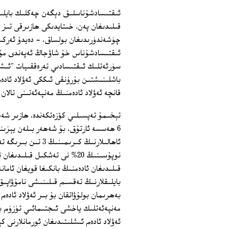
ئىقتىسادشۇناسلىق دېگەن چەكلىك بايلىق
قىلىدىغان پەن. خىتايدىكى ھازىرقى تىز 
چۈشەندۈرىدىغان بولساق، - دەيدۇ ئەركىن
ئىقتىسادشۇناس خۇ شاۋجاڭ ئەپەندى مۇلا
سۈرئەتلىك ئىقتىسادىي تەرەققىيات "ئى
باشلىنىشتىن بۇرۇنقى ئىككى ئەۋلاد ئادەم
قانچە ئەۋلاد ئادەمنىڭ مەنپەئەتىنى تالان
تېخىمۇ تەپسىلىي كۆزەتكەندە، ھازىر شەھ
6 ھەسسە ئارتۇق، بۇ شەھەر بىلەن يېزىن
ئاھالىلارنىڭ كىرىم
قىلىدىغان ئادەمنىڭ بانكىغا قويغان ئامانەت
بايلىقلارنىڭ تەقسىم قىلىنىشى نامۇۋاپىق
بەھرىمان بولۇۋاتقان بۇ بىر ئەۋلاد ئادە
مەنپەئەتلىك ياخشى ئىجتىمائىي تۈزۈم ب
ئەۋلاد ئادەم ئىشلىتىدىغان ئورمانلارنى 