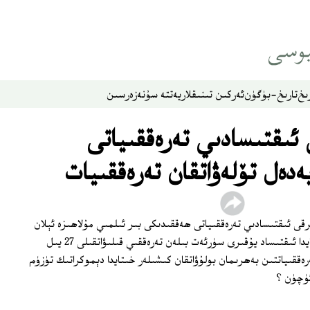
ىخ
تارىخ-بۈگۈن
ئەركىن تىنىقلار
يەتتە سۇ
نەزەر
سىن
ئىقتىسادىي تەرەققىياتى
بەدەل تۆلەۋاتقان تەرەققىيات
رقى ئىقتىسادىي تەرەققىياتى ھەققىدىكى بىر ئىلمىي مۇلاھىزە ئېلان
قىلىندى. ئۇنىڭدا بايان قىلىنىشىچە، خىتايدا ئىقتىساد يۇقىرى سۈرئەت بىلەن تەرەققىي قىلىۋاتقىلى 27 يىل
ەرەققىياتتىن بەھرىمان بولۇۋاتقان كىشىلەر خىتايدا دېموكراتىك تۈزۈم
ئۈچۈن ؟