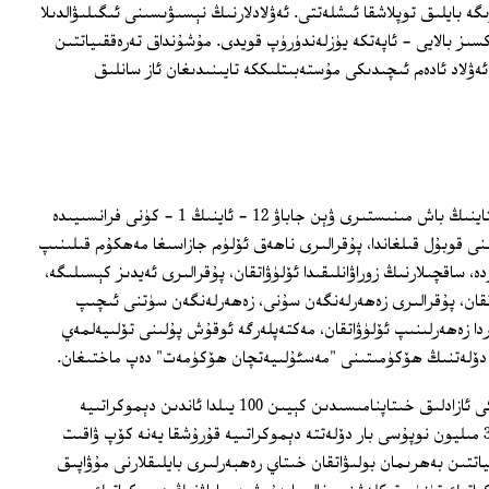
گە بايلىق توپلاشقا ئىشلەتتى. ئەۋلادلارنىڭ نېسىۋىسىنى ئىگىلىۋالدىلا
ىز بالايى - ئاپەتكە يۈزلەندۈرۈپ قويدى. مۇشۇنداق تەرەققىياتتىن
ئەۋلاد ئادەم ئىچىدىكى مۇستەبىتلىككە تايىنىدىغان ئاز سانلىق
"شىنخۇئا تورى"دا بايان قىلىنىشىچە، خىتاينىڭ باش مىنىستىرى ۋېن جاباۋ 12 - ئاينىڭ 1 - كۈنى فرانسىيىدە
ى قوبۇل قىلغاندا، پۇقرالىرى ناھەق ئۆلۈم جازاسىغا مەھكۇم قىلىنىپ
ە، ساقچىلارنىڭ زوراۋانلىقىدا ئۆلۈۋاتقان، پۇقرالىرى ئەيدىز كېسىلىگە،
اتقان، پۇقرالىرى زەھەرلەنگەن سۇنى، زەھەرلەنگەن سۈتنى ئىچىپ
ردا زەھەرلىنىپ ئۆلۈۋاتقان، مەكتەپلەرگە ئوقۇش پۇلىنى تۆلىيەلمەي
ر دۆلەتنىڭ ھۆكۈمىتىنى "مەسئۇلىيەتچان ھۆكۈمەت" دەپ ماختىغان.
شۇنداقلا يەنە "ئامېرىكىدا 1863 - يىلىدىكى ئازادلىق خىتاپنامىسىدىن كېيىن 100 يىلدا ئاندىن دېموكراتىيە
تىكلىنىپ بولدى. خىتايدەك 1 مىليارد 300 مىليون نوپۇسى بار دۆلەتتە دېموكراتىيە قۇرۇشقا يەنە كۆپ ۋاقىت
اتتىن بەھرىمان بولىۋاتقان خىتاي رەھبەرلىرى بايلىقلارنى مۇۋاپىق